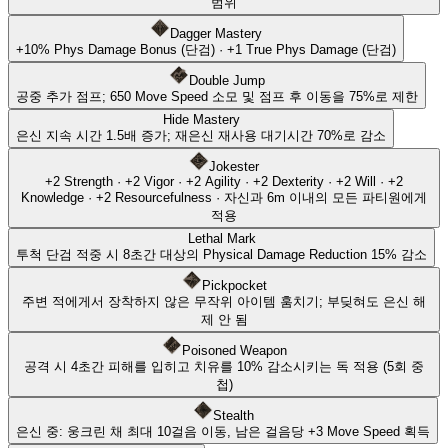
범위
Dagger Mastery
+
10
%
Phys Damage Bonus
(단검)
·
+
1
True Phys Damage
(단검)
Double Jump
공중 추가 점프; 650 Move Speed 소모 및 점프 후 이동을 75%로 제한
Hide Mastery
은신 지속 시간 1.5배 증가; 재은신 재사용 대기시간 70%로 감소
Jokester
+
2
Strength
·
+
2
Vigor
·
+
2
Agility
·
+
2
Dexterity
·
+
2
Will
·
+
2
Knowledge
·
+
2
Resourcefulness
·
자신과 6m 이내의 모든 파티원에게
적용
Lethal Mark
투척 단검 적중 시 8초간 대상의 Physical Damage Reduction 15% 감소
Pickpocket
주변 적에게서 장착하지 않은 무작위 아이템 훔치기; 부딪혀도 은신 해
제 안 됨
Poisoned Weapon
공격 시 4초간 피해를 입히고 치유를 10% 감소시키는 독 적용 (5회 중
첩)
Stealth
은신 중: 웅크린 채 최대 10걸음 이동, 남은 걸음당 +3 Move Speed 획득