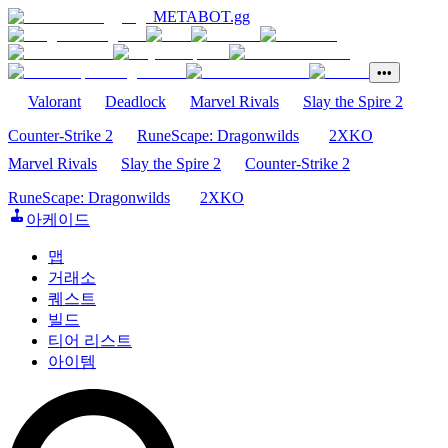
METABOT
.gg
•••
Valorant
Deadlock
Marvel Rivals
Slay the Spire 2
Counter-Strike 2
RuneScape: Dragonwilds
2XKO
Marvel Rivals
Slay the Spire 2
Counter-Strike 2
RuneScape: Dragonwilds
2XKO
아케이드
맵
거래소
퀘스트
빌드
티어 리스트
아이템