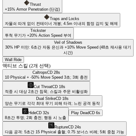
Thrust
+
15
%
Armor Penetration
(단검)
Traps and Locks
자물쇠 따개 없이 컨테이너 개봉; 4.5m 이내의 함정 감지 및 해제
Trickster
투척 무기가 +20% Action Speed 부여
Veil of Shadows
30% HP 미만: 6초간 자동 은신과 +10% Move Speed (48초 재사용 대기
시간)
Wall Ride
액티브 스킬
(2개 선택)
Caltrops
CD
28
s
10 Physical + -50% Move Speed 3초; 3회 충전
Cut Throat
CD
18
s
적중 시 대상 2초간 침묵; 스킬과 주문 비활성화
Dual Strike
CD
18
s
양손 무기로 각각 최대 무기 피해 타격; 느린 공격 동작
Hide
CD
32
s
Play Dead
CD
6
s
8초간 투명; 2회 충전; 행동 시 노출
Rupture
CD
24
s
다음 공격: 5초간 15 Physical 출혈; 0.75 보너스 비례; 5회 중첩 가능