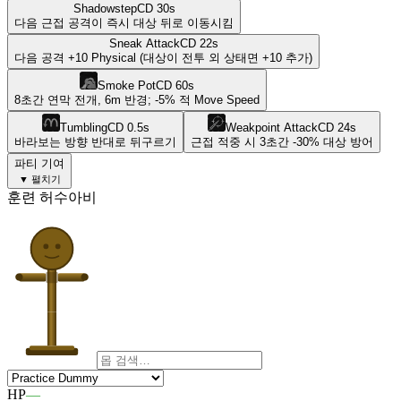
Shadowstep
CD
30
s
다음 근접 공격이 즉시 대상 뒤로 이동시킴
Sneak Attack
CD
22
s
다음 공격 +10 Physical (대상이 전투 외 상태면 +10 추가)
Smoke Pot
CD
60
s
8초간 연막 전개, 6m 반경; -5% 적 Move Speed
Tumbling
CD
0.5
s
Weakpoint Attack
CD
24
s
바라보는 방향 반대로 뒤구르기
근접 적중 시 3초간 -30% 대상 방어
파티 기여
▼ 펼치기
훈련 허수아비
HP
—