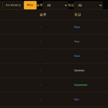
Accessory
Misc
슬롯
등급
슬롯
등급
—
Rare
—
Poor
—
Rare
—
Common
—
Uncommon
—
Epic