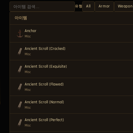
All
Armor
Weapon
유형
아이템
Anchor
Misc
Ancient Scroll (Cracked)
Misc
Ancient Scroll (Exquisite)
Misc
Ancient Scroll (Flawed)
Misc
Ancient Scroll (Normal)
Misc
Ancient Scroll (Perfect)
Misc