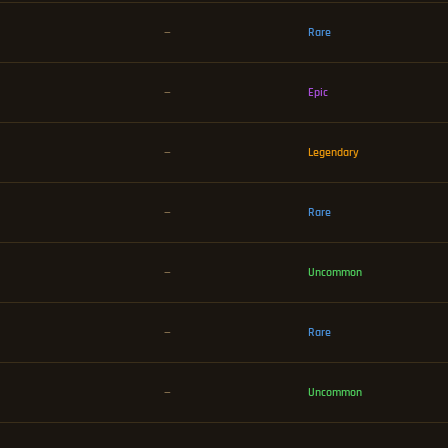
—
Rare
—
Epic
—
Legendary
—
Rare
—
Uncommon
—
Rare
—
Uncommon