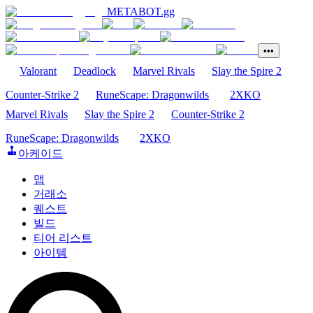
METABOT
.gg
•••
Valorant
Deadlock
Marvel Rivals
Slay the Spire 2
Counter-Strike 2
RuneScape: Dragonwilds
2XKO
Marvel Rivals
Slay the Spire 2
Counter-Strike 2
RuneScape: Dragonwilds
2XKO
아케이드
맵
거래소
퀘스트
빌드
티어 리스트
아이템