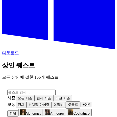
다운로드
상인 퀘스트
모든 상인에 걸친 156개 퀘스트
시즌
모든 시즌
현재 시즌
이전 시즌
보상
전체
✨
치장 아이템
⚔
장비
🪙
골드
✦
XP
전체
Alchemist
Armourer
Cockatrice