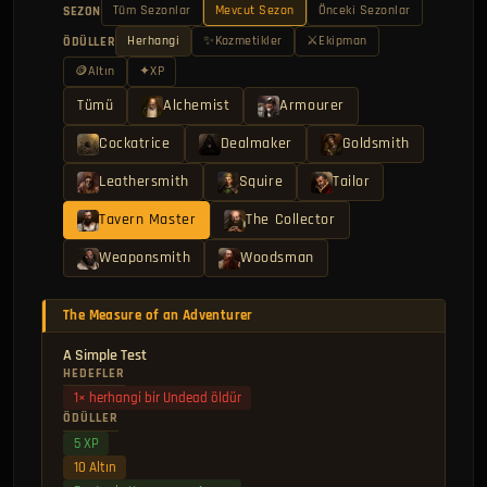
Tüm Sezonlar
Mevcut Sezon
Önceki Sezonlar
SEZON
Herhangi
✨
Kozmetikler
⚔
Ekipman
ÖDÜLLER
🪙
Altın
✦
XP
Tümü
Alchemist
Armourer
Cockatrice
Dealmaker
Goldsmith
Leathersmith
Squire
Tailor
Tavern Master
The Collector
Weaponsmith
Woodsman
The Measure of an Adventurer
A Simple Test
HEDEFLER
1× herhangi bir Undead öldür
ÖDÜLLER
5 XP
10 Altın