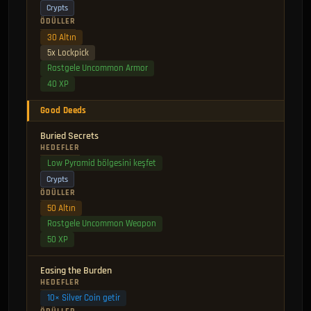
Crypts
ÖDÜLLER
30 Altın
5x Lockpick
Rastgele Uncommon Armor
40 XP
Good Deeds
Buried Secrets
HEDEFLER
Low Pyramid bölgesini keşfet
Crypts
ÖDÜLLER
50 Altın
Rastgele Uncommon Weapon
50 XP
Easing the Burden
HEDEFLER
10× Silver Coin getir