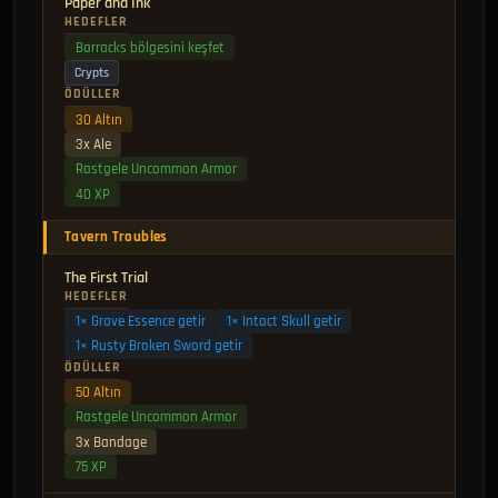
Paper and Ink
HEDEFLER
Barracks bölgesini keşfet
Crypts
ÖDÜLLER
30 Altın
3x Ale
Rastgele Uncommon Armor
40 XP
Tavern Troubles
The First Trial
HEDEFLER
1× Grave Essence getir
1× Intact Skull getir
1× Rusty Broken Sword getir
ÖDÜLLER
50 Altın
Rastgele Uncommon Armor
3x Bandage
75 XP