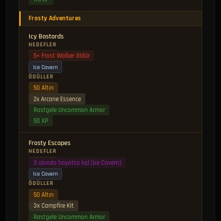
Frosty Adventures
Icy Bastards
HEDEFLER
5× Frost Walker öldür
Ice Cavern
ÖDÜLLER
50 Altın
2x Arcane Essence
Rastgele Uncommon Armor
50 XP
Frosty Escapes
HEDEFLER
3 akında hayatta kal (Ice Cavern)
Ice Cavern
ÖDÜLLER
50 Altın
3x Campfire Kit
Rastgele Uncommon Armor