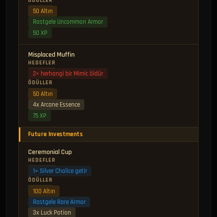
ÖDÜLLER
50 Altın
Rastgele Uncommon Armor
50 XP
Misplaced Muffin
HEDEFLER
2× herhangi bir Mimic öldür
ÖDÜLLER
50 Altın
4x Arcane Essence
75 XP
Future Investments
Ceremonial Cup
HEDEFLER
1× Silver Chalice getir
ÖDÜLLER
100 Altın
Rastgele Rare Armor
3x Luck Potion