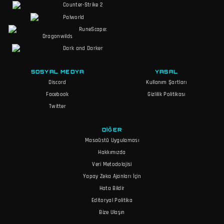
Counter-Strike 2
Palworld
RuneScape:
Dragonwilds
Dark and Darker
SOSYAL MEDYA
YASAL
Discord
Kullanım Şartları
Facebook
Gizlilik Politikası
Twitter
DIĞER
Masaüstü Uygulaması
Hakkımızda
Veri Metodolojisi
Yapay Zeka Ajanları İçin
Hata Bildir
Editoryal Politika
Bize Ulaşın