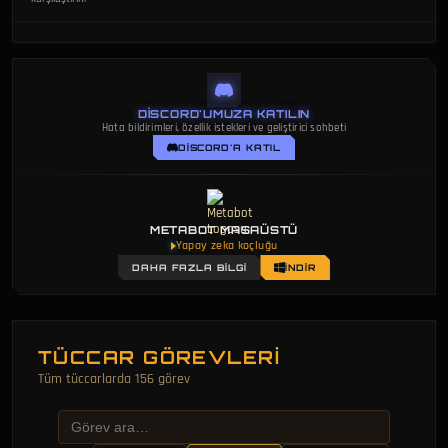
DISCORD'UMUZA KATILIN
Hata bildirimleri, özellik istekleri ve geliştirici sohbeti
DISCORD'A KATIL
METABOT MASAÜSTÜ
Yapay zeka koçluğu
DAHA FAZLA BILGI
İNDIR
TÜCCAR GÖREVLERI
Tüm tüccarlarda 156 görev