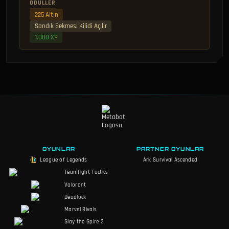
ÖDÜLLER
225 Altın
Sandık Sekmesi Kilidi Açılır
1.000 XP
OYUNLAR
PARTNER OYUNLAR
League of Legends
Ark Survival Ascended
Teamfight Tactics
Valorant
Deadlock
Marvel Rivals
Slay the Spire 2