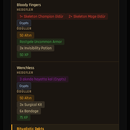
Bloody Fingers
HEDEFLER
1× Skeleton Champion öldür
2× Skeleton Mage öldür
Crypts
ÖDÜLLER
50 Altın
Rastgele Uncommon Armor
3x Invisibility Potion
50 XP
Wenchless
HEDEFLER
3 akında hayatta kal (Crypts)
Crypts
ÖDÜLLER
50 Altın
3x Surgical Kit
6x Bandage
75 XP
Ritualistic Debts