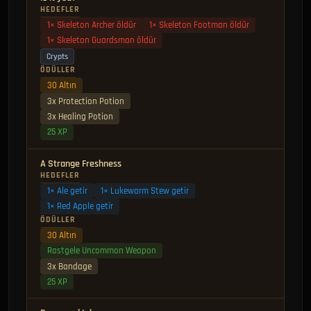
HEDEFLER
1× Skeleton Archer öldür
1× Skeleton Footman öldür
1× Skeleton Guardsman öldür
Crypts
ÖDÜLLER
30 Altın
3x Protection Potion
3x Healing Potion
25 XP
A Strange Freshness
HEDEFLER
1× Ale getir
1× Lukewarm Stew getir
1× Red Apple getir
ÖDÜLLER
30 Altın
Rastgele Uncommon Weapon
3x Bandage
25 XP