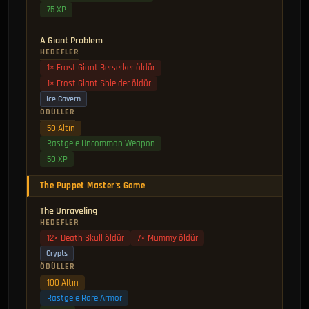
75 XP
A Giant Problem
HEDEFLER
1× Frost Giant Berserker öldür
1× Frost Giant Shielder öldür
Ice Cavern
ÖDÜLLER
50 Altın
Rastgele Uncommon Weapon
50 XP
The Puppet Master's Game
The Unraveling
HEDEFLER
12× Death Skull öldür
7× Mummy öldür
Crypts
ÖDÜLLER
100 Altın
Rastgele Rare Armor