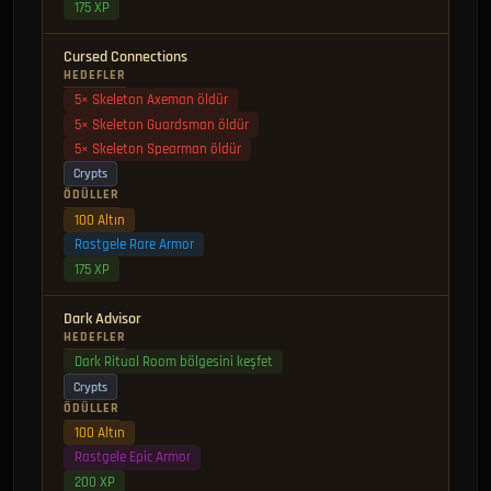
175 XP
Cursed Connections
HEDEFLER
5× Skeleton Axeman öldür
5× Skeleton Guardsman öldür
5× Skeleton Spearman öldür
Crypts
ÖDÜLLER
100 Altın
Rastgele Rare Armor
175 XP
Dark Advisor
HEDEFLER
Dark Ritual Room bölgesini keşfet
Crypts
ÖDÜLLER
100 Altın
Rastgele Epic Armor
200 XP