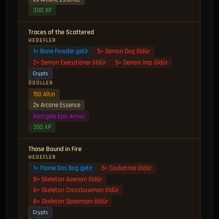
300 XP
Traces of the Scattered
HEDEFLER
1× Bone Powder getir
5× Demon Dog öldür
2× Demon Executioner öldür
5× Demon Imp öldür
Crypts
ÖDÜLLER
150 Altın
2x Arcane Essence
Rastgele Epic Armor
350 XP
Those Bound in Fire
HEDEFLER
1× Flame Gas Bag getir
5× Cockatrice öldür
8× Skeleton Axeman öldür
8× Skeleton Crossbowman öldür
8× Skeleton Spearman öldür
Crypts