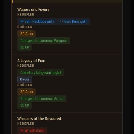
Wagers and Favors
HEDEFLER
1× Gem Necklace getir
1× Gem Ring getir
ÖDÜLLER
30 Altın
Rastgele Uncommon Weapon
25 XP
A Legacy of Pain
HEDEFLER
Cemetery bölgesini keşfet
Crypts
ÖDÜLLER
30 Altın
Rastgele Uncommon Armor
25 XP
Whispers of the Devoured
HEDEFLER
1× Wraith öldür