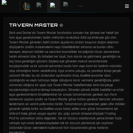
•••
TAVERN MASTER
Dark and Darker'da Tavern Master tarafından sunulan her göreve; her hedef için
tam eşya gereksinimleri, teslim miktarları ve eksiksiz ödül ayrıntılarıyla göz atın.
Tavern Master görevleri, belirli zindan eşyalarını; zindan boyunca doğan ekipman
düşüşlerini, üretim malzemelerini veya tüketilebilirleri almanızı ve bunları altın,
deneyim, ekipman ödülleri ve sezonluk kozmetikler karşılığında tüccar penceresine
teslim etmenizi ister. Bu listedeki her kayıt, tam olarak ne getirmeniz gerektiğini ve
kaç tane gerektiğini gösterir; böylece açık görevleri mevcut envanterinizle
karşılaştırabilir ve bir sonraki extraction'ınızda tam veya kısmi bir teslimin mümkün
olup olmadığına karar verebilirsiniz. Eşya arama çubuğu, siz yazdıkça listeyi gerçek
zamanlı filtreler; bu da zindandan ayrılmadan önce, özellikle envanter alanı
azaldığında ve neyin tutmaya değer olduğuna karar vermeniz gerektiğinde, yakın
zamanda aldığınız bir şeyin açık Tavern Master hedeflerinden birini karşılayıp
karşılamadığını kontrol etmeyi kolaylaştırır. Görevleri yüksek ödüllü hedefleri ve ortak
eşya gereksinimlerini önceliklendiren bir sırayla tamamlamak, gereken ayrı farm
akınlarının sayısını azaltır ve Tavern Master görev hattını gereksiz tekrarlar olmadan
ilerletmenin en verimli yollarından biridir. Tamamlanan görevlerden gelen altın ödülleri
güvenilir şekilde birikir ve özellikle ucuza takas edilen ama görev tamamlama için
istikrarlı talep gören yaygın eşyalar için, çoğu zaman bireysel düşüşleri Trading
Post'ta satmaktan daha değerlidir. Tek bir tüccara odaklanmak yerine birden fazla
satıcıyla aynı anda ilerleme kaydeden tek bir oturum planlamak için sayfanın
üstündeki tüccar sekmelerini kullanarak tüm tüccarlardaki görev hatlarını
karşılaştırın.