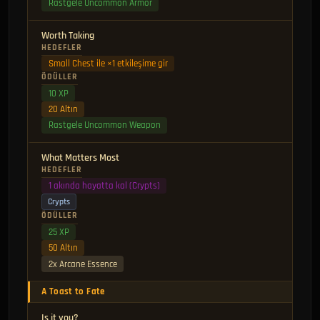
Rastgele Uncommon Armor
Worth Taking
HEDEFLER
Small Chest ile ×1 etkileşime gir
ÖDÜLLER
10 XP
20 Altın
Rastgele Uncommon Weapon
What Matters Most
HEDEFLER
1 akında hayatta kal (Crypts)
Crypts
ÖDÜLLER
25 XP
50 Altın
2x Arcane Essence
A Toast to Fate
Is it you?