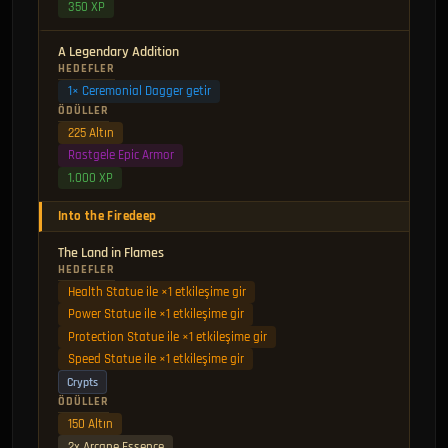
350 XP
A Legendary Addition
HEDEFLER
1× Ceremonial Dagger getir
ÖDÜLLER
225 Altın
Rastgele Epic Armor
1.000 XP
Into the Firedeep
The Land in Flames
HEDEFLER
Health Statue ile ×1 etkileşime gir
Power Statue ile ×1 etkileşime gir
Protection Statue ile ×1 etkileşime gir
Speed Statue ile ×1 etkileşime gir
Crypts
ÖDÜLLER
150 Altın
2x Arcane Essence