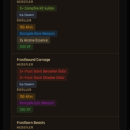
HEDEFLER
3× Campfire Kit kullan
Ice Cavern
ÖDÜLLER
150 Altın
Rastgele Rare Weapon
2x Arcane Essence
300 XP
Frostbound Carnage
HEDEFLER
3× Frost Giant Berserker öldür
3× Frost Giant Shielder öldür
Ice Cavern
ÖDÜLLER
150 Altın
Rastgele Epic Weapon
350 XP
Frostborn Beasts
HEDEFLER