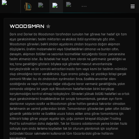
•••
WOODSMAN
Dark and Darker'da Woodsman tarafından sunulan her göreve; her hedef için tam
eşya gereksinimleri, teslim miktarları ve eksiksiz ödül ayrıntılarıyla göz atın.
Woodsman görevleri, belirli zindan eşyalarını; zindan boyunca doğan ekipman
düşüşlerini, üretim malzemelerini veya tüketilebilirleri almanızı ve bunları altın,
deneyim, ekipman ödülleri ve sezonluk kozmetikler karşılığında tüccar penceresine
teslim etmenizi ister. Bu listedeki her kayıt, tam olarak ne getirmeniz gerektiğini ve
kaç tane gerektiğini gösterir; böylece açık görevleri mevcut envanterinizle
karşılaştırabilir ve bir sonraki extraction'ınızda tam veya kısmi bir teslimin mümkün
olup olmadığına karar verebilirsiniz. Eşya arama çubuğu, siz yazdıkça listeyi gerçek
zamanlı filtreler; bu da zindandan ayrılmadan önce, özellikle envanter alanı
azaldığında ve neyin tutmaya değer olduğuna karar vermeniz gerektiğinde, yakın
zamanda aldığınız bir şeyin açık Woodsman hedeflerinden birini karşılayıp
karşılamadığını kontrol etmeyi kolaylaştırır. Görevleri yüksek ödüllü hedefleri ve ortak
eşya gereksinimlerini önceliklendiren bir sırayla tamamlamak, gereken ayrı farm
akınlarının sayısını azaltır ve Woodsman görev hattını gereksiz tekrarlar olmadan
ilerletmenin en verimli yollarından biridir. Tamamlanan görevlerden gelen altın ödülleri
güvenilir şekilde birikir ve özellikle ucuza takas edilen ama görev tamamlama için
istikrarlı talep gören yaygın eşyalar için, çoğu zaman bireysel düşüşleri Trading
Post'ta satmaktan daha değerlidir. Tek bir tüccara odaklanmak yerine birden fazla
satıcıyla aynı anda ilerleme kaydeden tek bir oturum planlamak için sayfanın
üstündeki tüccar sekmelerini kullanarak tüm tüccarlardaki görev hatlarını
karşılaştırın.