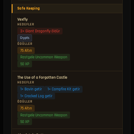
Safe Keeping
Vexfly
HEDEFLER
3× Giant Dragonfly öldür
Crypts
ÖDÜLLER
75 Altın
Rastgele Uncommon Weapon
50 XP
The Use of a Forgotten Castle
HEDEFLER
1× Bavin getir
1× Campfire Kit getir
1× Cracked Log getir
ÖDÜLLER
75 Altın
Rastgele Uncommon Weapon
50 XP