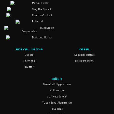
Marvel Rivals
Slay the Spire 2
Counter-Strike 2
Palworld
RuneScape:
Dragonwilds
Dark and Darker
SOSYAL MEDYA
YASAL
Discord
Kullanım Şartları
Facebook
Gizlilik Politikası
Twitter
DIĞER
Masaüstü Uygulaması
Hakkımızda
Veri Metodolojisi
Yapay Zeka Ajanları İçin
Hata Bildir