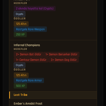
HEDEFLER
2 akında hayatta kal (Crypts)
Crypts
ÖDÜLLER
125 Altın
Rastgele Rare Weapon
250 XP
Infernal Champions
HEDEFLER
2× Demon Bat öldür
1× Demon Berserker öldür
1× Centaur Demon öldür
3× Demon Dog öldür
Crypts
ÖDÜLLER
125 Altın
Rastgele Rare Armor
500 XP
Lost Tribe
Ember's Amidst Frost