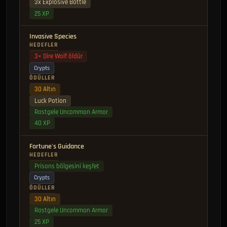
3x Explosive Bottle
25 XP
Invasive Species
HEDEFLER
3× Dire Wolf öldür
Crypts
ÖDÜLLER
30 Altın
Luck Potion
Rastgele Uncommon Armor
40 XP
Fortune's Guidance
HEDEFLER
Prisons bölgesini keşfet
Crypts
ÖDÜLLER
30 Altın
Rastgele Uncommon Armor
25 XP