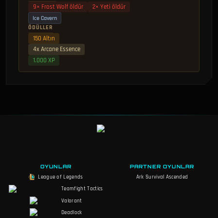
9× Frost Wolf öldür
2× Yeti öldür
Ice Cavern
ÖDÜLLER
150 Altın
4x Arcane Essence
1.000 XP
OYUNLAR
PARTNER OYUNLAR
League of Legends
Ark Survival Ascended
Teamfight Tactics
Valorant
Deadlock