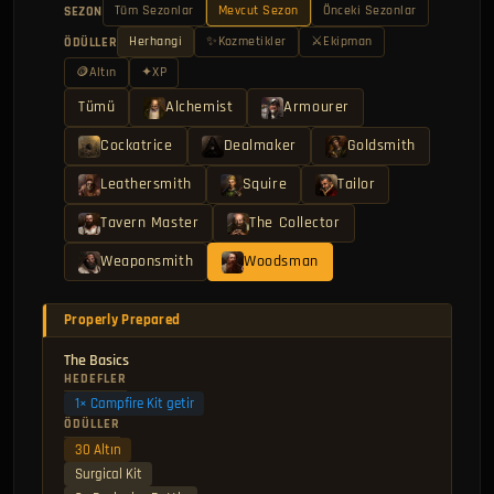
Tüm Sezonlar
Mevcut Sezon
Önceki Sezonlar
SEZON
Herhangi
✨
Kozmetikler
⚔
Ekipman
ÖDÜLLER
🪙
Altın
✦
XP
Tümü
Alchemist
Armourer
Cockatrice
Dealmaker
Goldsmith
Leathersmith
Squire
Tailor
Tavern Master
The Collector
Weaponsmith
Woodsman
Properly Prepared
The Basics
HEDEFLER
1× Campfire Kit getir
ÖDÜLLER
30 Altın
Surgical Kit