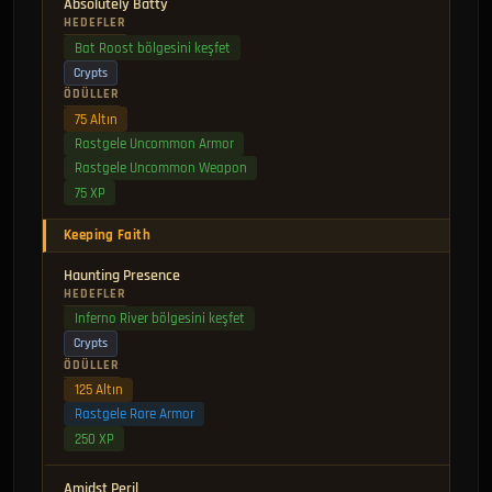
Absolutely Batty
HEDEFLER
Bat Roost bölgesini keşfet
Crypts
ÖDÜLLER
75 Altın
Rastgele Uncommon Armor
Rastgele Uncommon Weapon
75 XP
Keeping Faith
Haunting Presence
HEDEFLER
Inferno River bölgesini keşfet
Crypts
ÖDÜLLER
125 Altın
Rastgele Rare Armor
250 XP
Amidst Peril