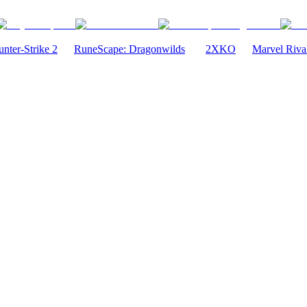
nter-Strike 2
RuneScape: Dragonwilds
2XKO
Marvel Riva