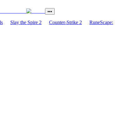
•••
ls
Slay the Spire 2
Counter-Strike 2
RuneScape: