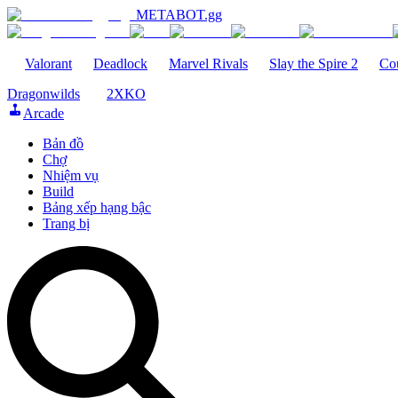
METABOT
.gg
Valorant
Deadlock
Marvel Rivals
Slay the Spire 2
Cou
Dragonwilds
2XKO
Arcade
Bản đồ
Chợ
Nhiệm vụ
Build
Bảng xếp hạng bậc
Trang bị