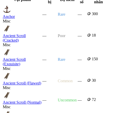
bị
số
nhân
🪙 300
—
Rare
—
Anchor
Misc
🪙 18
Ancient Scroll
—
Poor
—
(Cracked)
Misc
🪙 150
Ancient Scroll
—
Rare
—
(Exquisite)
Misc
🪙 30
—
Common
—
Ancient Scroll (Flawed)
Misc
🪙 72
—
Uncommon
—
Ancient Scroll (Normal)
Misc