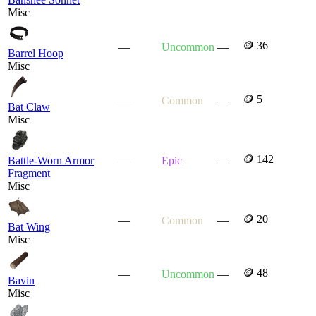
Misc
🪙 36
—
Uncommon
—
Barrel Hoop
Misc
🪙 5
—
Common
—
Bat Claw
Misc
🪙 142
Battle-Worn Armor
—
Epic
—
Fragment
Misc
🪙 20
—
Common
—
Bat Wing
Misc
🪙 48
—
Uncommon
—
Bavin
Misc