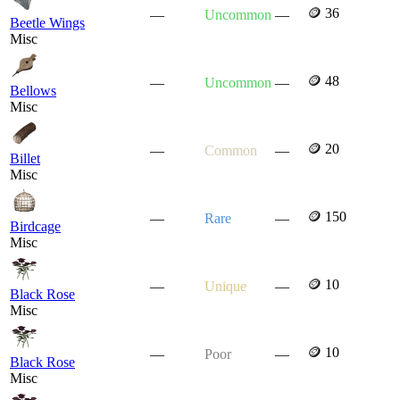
🪙 36
—
Uncommon
—
Beetle Wings
Misc
🪙 48
—
Uncommon
—
Bellows
Misc
🪙 20
—
Common
—
Billet
Misc
🪙 150
—
Rare
—
Birdcage
Misc
🪙 10
—
Unique
—
Black Rose
Misc
🪙 10
—
Poor
—
Black Rose
Misc