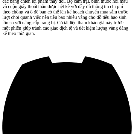
các bảng chiến lợi phẩm thay đổi. Bộ cắm trại, bình thuốc hồi máu
và cuộn giấy thoát thân được liệt kê với đầy đủ thông tin chi phí
theo chồng và ô để bạn có thể lên kế hoạch chuyến mua sắm trước
lượt chơi quanh việc nên tiêu bao nhiêu vàng cho đồ tiêu hao sinh
tồn so với nâng cấp trang bị. Có tài liệu tham khảo giá này trước
một phiên giúp tránh các giao dịch tệ và tiết kiệm lượng vàng đáng
kể theo thời gian.