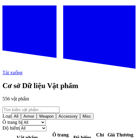
Tải xuống
Cơ sở Dữ liệu Vật phẩm
556 vật phẩm
Loại
All
Armor
Weapon
Accessory
Misc
Ô trang bị
Độ hiếm
Ô trang
Chỉ
Giá Thương
Vật phẩm
Độ hiếm