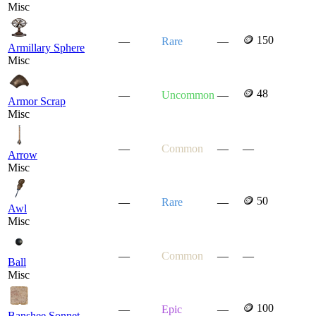
Misc
🪙 150
—
Rare
—
Armillary Sphere
Misc
🪙 48
—
Uncommon
—
Armor Scrap
Misc
—
Common
—
—
Arrow
Misc
🪙 50
—
Rare
—
Awl
Misc
—
Common
—
—
Ball
Misc
🪙 100
—
Epic
—
Banshee Sonnet