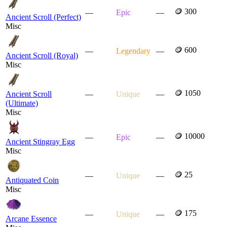
🪙 300
—
Epic
—
Ancient Scroll (Perfect)
Misc
🪙 600
—
Legendary
—
Ancient Scroll (Royal)
Misc
🪙 1050
Ancient Scroll
—
Unique
—
(Ultimate)
Misc
🪙 10000
—
Epic
—
Ancient Stingray Egg
Misc
🪙 25
—
Unique
—
Antiquated Coin
Misc
🪙 175
—
Unique
—
Arcane Essence