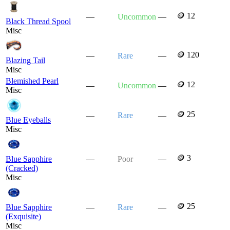
🪙 12
—
Uncommon
—
Black Thread Spool
Misc
🪙 120
—
Rare
—
Blazing Tail
Misc
Blemished Pearl
🪙 12
—
Uncommon
—
Misc
🪙 25
—
Rare
—
Blue Eyeballs
Misc
🪙 3
Blue Sapphire
—
Poor
—
(Cracked)
Misc
🪙 25
Blue Sapphire
—
Rare
—
(Exquisite)
Misc