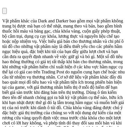
Vật phẩm khác của Dark and Darker bao gồm mọi vật phẩm không
trang bị được mà bạn có thể nhặt, mang theo và bán, bao gồm bình
thuốc hồi máu và băng gạc, chìa khóa vàng, cuộn giấy phép thuật,
bộ cắm trại, dụng cụ cạy khóa, lương thực và nguyên liệu chế tạo
hoặc nộp nhiệm vụ. Việc hiểu giá bán cho thương nhân và chi phí ô
túi đồ cho những vật phẩm này là điều thiết yếu cho các phiên hầm
ngục hiệu quả, đặc biệt khi túi của bạn đầy giữa lượt chơi và bạn
cần đưa ra quyết định nhanh về việc giữ gì và bỏ gì. Một số đồ tiêu
hao thông thường có giá trị rất thấp khi bán cho thương nhân, trong
khi những vật phẩm hiếm chỉ xuất hiện ở các khu vực hầm ngục cụ
thể lại có giá cao trên Trading Post do nguồn cung hạn chế hoặc nhu
cầu từ nhiệm vụ thương nhân. Cơ sở dữ liệu vật phẩm khác đầy đủ
bao quát mọi đồ tiêu hao và vật phẩm tiện ích trong phiên bản hiện
tại của game, với giá thương nhân hiển thị ở mỗi độ hiếm để bạn
biết giá sàn trước khi đăng bán trên thị trường. Dùng ô tìm kiếm
theo tên để nhanh chóng gọi ra bất kỳ vật phẩm cụ thể nào, hữu ích
khi bạn nhặt được thứ gì đó lạ lẫm trong hầm ngục và muốn biết giá
trị của nó trước khi dành ô túi đồ. Chìa khóa vàng đáng được chú ý
đặc biệt: giá thị trường của chúng so với nội dung dự kiến của một
rương cửa vàng quyết định việc mua trước chìa khóa cho một lượt
chơi có lời hay không, và phép tính đó thay đổi sau mỗi bản vá khi