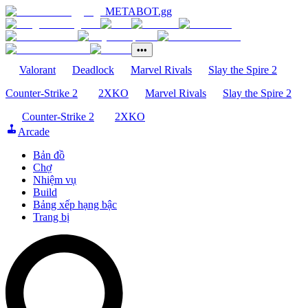
METABOT
.gg
•••
Valorant
Deadlock
Marvel Rivals
Slay the Spire 2
Counter-Strike 2
2XKO
Marvel Rivals
Slay the Spire 2
Counter-Strike 2
2XKO
Arcade
Bản đồ
Chợ
Nhiệm vụ
Build
Bảng xếp hạng bậc
Trang bị