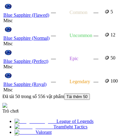
🪙 5
—
Common
—
Blue Sapphire (Flawed)
Misc
🪙 12
—
Uncommon
—
Blue Sapphire (Normal)
Misc
🪙 50
—
Epic
—
Blue Sapphire (Perfect)
Misc
🪙 100
—
Legendary
—
Blue Sapphire (Royal)
Misc
Đã tải 50 trong số 556 vật phẩm
Tải thêm 50
Trò chơi
League of Legends
Teamfight Tactics
Valorant