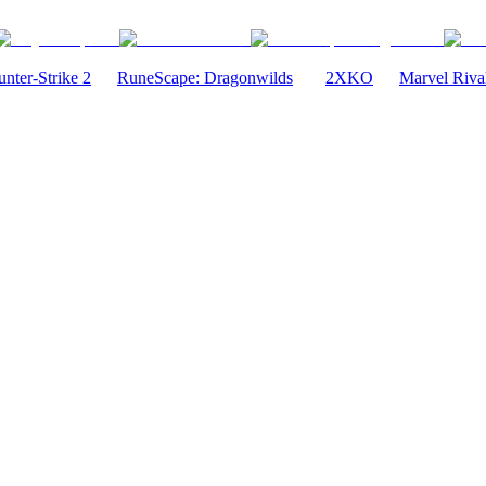
nter-Strike 2
RuneScape: Dragonwilds
2XKO
Marvel Riva