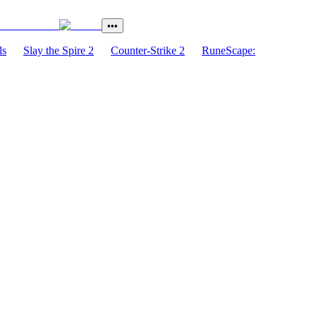
•••
ls
Slay the Spire 2
Counter-Strike 2
RuneScape: