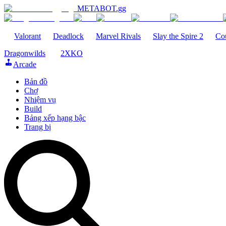
METABOT
.gg
Valorant
Deadlock
Marvel Rivals
Slay the Spire 2
Cou
Dragonwilds
2XKO
Arcade
Bản đồ
Chợ
Nhiệm vụ
Build
Bảng xếp hạng bậc
Trang bị