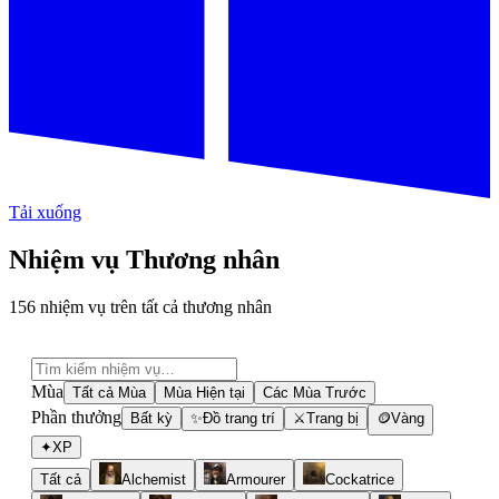
Tải xuống
Nhiệm vụ Thương nhân
156 nhiệm vụ trên tất cả thương nhân
Mùa
Tất cả Mùa
Mùa Hiện tại
Các Mùa Trước
Phần thưởng
Bất kỳ
✨
Đồ trang trí
⚔
Trang bị
🪙
Vàng
✦
XP
Tất cả
Alchemist
Armourer
Cockatrice