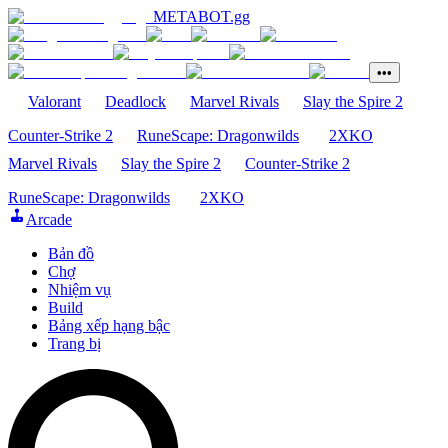
METABOT
.gg
•••
Valorant
Deadlock
Marvel Rivals
Slay the Spire 2
Counter-Strike 2
RuneScape: Dragonwilds
2XKO
Marvel Rivals
Slay the Spire 2
Counter-Strike 2
RuneScape: Dragonwilds
2XKO
Arcade
Bản đồ
Chợ
Nhiệm vụ
Build
Bảng xếp hạng bậc
Trang bị