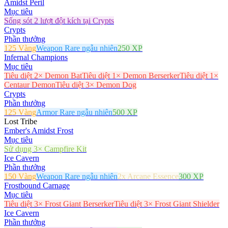
Amidst Peril
Mục tiêu
Sống sót 2 lượt đột kích tại Crypts
Crypts
Phần thưởng
125 Vàng
Weapon Rare ngẫu nhiên
250 XP
Infernal Champions
Mục tiêu
Tiêu diệt 2× Demon Bat
Tiêu diệt 1× Demon Berserker
Tiêu diệt 1×
Centaur Demon
Tiêu diệt 3× Demon Dog
Crypts
Phần thưởng
125 Vàng
Armor Rare ngẫu nhiên
500 XP
Lost Tribe
Ember's Amidst Frost
Mục tiêu
Sử dụng 3× Campfire Kit
Ice Cavern
Phần thưởng
150 Vàng
Weapon Rare ngẫu nhiên
2x Arcane Essence
300 XP
Frostbound Carnage
Mục tiêu
Tiêu diệt 3× Frost Giant Berserker
Tiêu diệt 3× Frost Giant Shielder
Ice Cavern
Phần thưởng