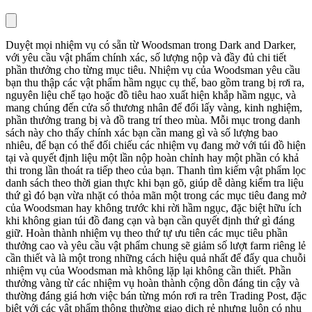
Duyệt mọi nhiệm vụ có sẵn từ Woodsman trong Dark and Darker,
với yêu cầu vật phẩm chính xác, số lượng nộp và đầy đủ chi tiết
phần thưởng cho từng mục tiêu. Nhiệm vụ của Woodsman yêu cầu
bạn thu thập các vật phẩm hầm ngục cụ thể, bao gồm trang bị rơi ra,
nguyên liệu chế tạo hoặc đồ tiêu hao xuất hiện khắp hầm ngục, và
mang chúng đến cửa sổ thương nhân để đổi lấy vàng, kinh nghiệm,
phần thưởng trang bị và đồ trang trí theo mùa. Mỗi mục trong danh
sách này cho thấy chính xác bạn cần mang gì và số lượng bao
nhiêu, để bạn có thể đối chiếu các nhiệm vụ đang mở với túi đồ hiện
tại và quyết định liệu một lần nộp hoàn chỉnh hay một phần có khả
thi trong lần thoát ra tiếp theo của bạn. Thanh tìm kiếm vật phẩm lọc
danh sách theo thời gian thực khi bạn gõ, giúp dễ dàng kiểm tra liệu
thứ gì đó bạn vừa nhặt có thỏa mãn một trong các mục tiêu đang mở
của Woodsman hay không trước khi rời hầm ngục, đặc biệt hữu ích
khi không gian túi đồ đang cạn và bạn cần quyết định thứ gì đáng
giữ. Hoàn thành nhiệm vụ theo thứ tự ưu tiên các mục tiêu phần
thưởng cao và yêu cầu vật phẩm chung sẽ giảm số lượt farm riêng lẻ
cần thiết và là một trong những cách hiệu quả nhất để đẩy qua chuỗi
nhiệm vụ của Woodsman mà không lặp lại không cần thiết. Phần
thưởng vàng từ các nhiệm vụ hoàn thành cộng dồn đáng tin cậy và
thường đáng giá hơn việc bán từng món rơi ra trên Trading Post, đặc
biệt với các vật phẩm thông thường giao dịch rẻ nhưng luôn có nhu