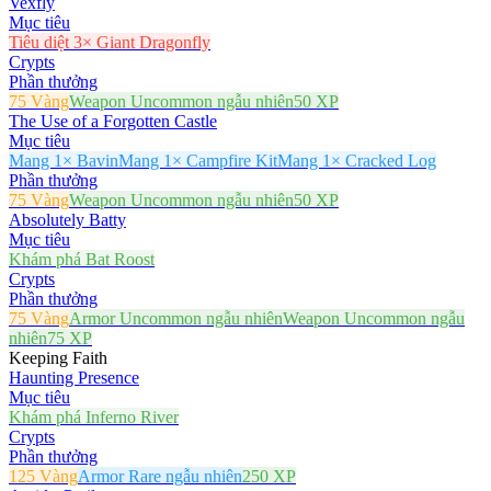
Vexfly
Mục tiêu
Tiêu diệt 3× Giant Dragonfly
Crypts
Phần thưởng
75 Vàng
Weapon Uncommon ngẫu nhiên
50 XP
The Use of a Forgotten Castle
Mục tiêu
Mang 1× Bavin
Mang 1× Campfire Kit
Mang 1× Cracked Log
Phần thưởng
75 Vàng
Weapon Uncommon ngẫu nhiên
50 XP
Absolutely Batty
Mục tiêu
Khám phá Bat Roost
Crypts
Phần thưởng
75 Vàng
Armor Uncommon ngẫu nhiên
Weapon Uncommon ngẫu
nhiên
75 XP
Keeping Faith
Haunting Presence
Mục tiêu
Khám phá Inferno River
Crypts
Phần thưởng
125 Vàng
Armor Rare ngẫu nhiên
250 XP