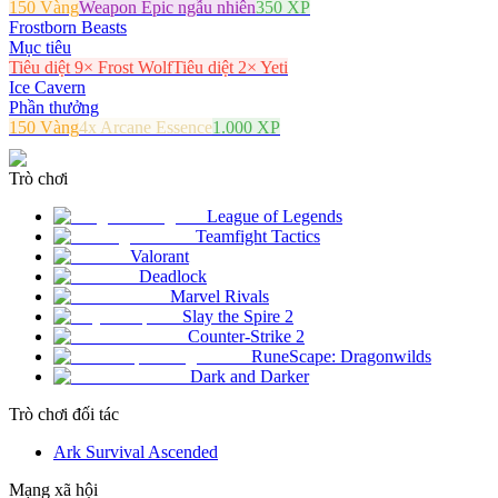
150 Vàng
Weapon Epic ngẫu nhiên
350 XP
Frostborn Beasts
Mục tiêu
Tiêu diệt 9× Frost Wolf
Tiêu diệt 2× Yeti
Ice Cavern
Phần thưởng
150 Vàng
4x Arcane Essence
1.000 XP
Trò chơi
League of Legends
Teamfight Tactics
Valorant
Deadlock
Marvel Rivals
Slay the Spire 2
Counter-Strike 2
RuneScape: Dragonwilds
Dark and Darker
Trò chơi đối tác
Ark Survival Ascended
Mạng xã hội