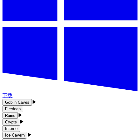
下载
▶
Goblin Caves
Firedeep
▶
Ruins
▶
Crypts
Inferno
▶
Ice Cavern