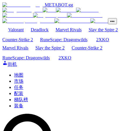
METABOT
.gg
•••
Valorant
Deadlock
Marvel Rivals
Slay the Spire 2
Counter-Strike 2
RuneScape: Dragonwilds
2XKO
Marvel Rivals
Slay the Spire 2
Counter-Strike 2
RuneScape: Dragonwilds
2XKO
街机
地图
市场
任务
配装
梯队榜
装备