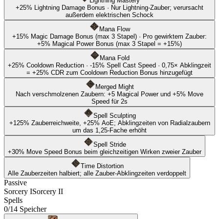
Lightning Mastery
+
25
%
Lightning Damage Bonus
·
Nur Lightning-Zauber; verursacht
außerdem elektrischen Schock
Mana Flow
+
15
%
Magic Damage Bonus
(max 3 Stapel)
·
Pro gewirktem Zauber:
+5% Magical Power Bonus (max 3 Stapel = +15%)
Mana Fold
+
25
%
Cooldown Reduction
·
-15
%
Spell Cast Speed
·
0,75× Abklingzeit
= +25% CDR zum Cooldown Reduction Bonus hinzugefügt
Merged Might
Nach verschmolzenen Zaubern: +5 Magical Power und +5% Move
Speed für 2s
Spell Sculpting
+125% Zauberreichweite, +25% AoE; Abklingzeiten von Radialzaubern
um das 1,25-Fache erhöht
Spell Stride
+30% Move Speed Bonus beim gleichzeitigen Wirken zweier Zauber
Time Distortion
Alle Zauberzeiten halbiert; alle Zauber-Abklingzeiten verdoppelt
Passive
Sorcery I
Sorcery II
Spells
0/14 Speicher