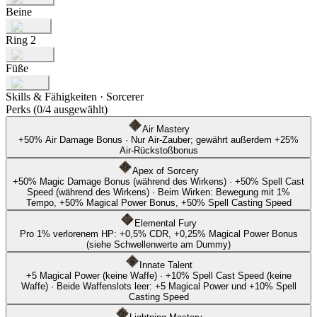
Beine
Ring 2
Füße
Skills & Fähigkeiten
·
Sorcerer
Perks
(0/4 ausgewählt)
Air Mastery
+
50
%
Air Damage Bonus
·
Nur Air-Zauber; gewährt außerdem +25%
Air-Rückstoßbonus
Apex of Sorcery
+
50
%
Magic Damage Bonus
(während des Wirkens)
·
+
50
%
Spell Cast
Speed
(während des Wirkens)
·
Beim Wirken: Bewegung mit 1%
Tempo, +50% Magical Power Bonus, +50% Spell Casting Speed
Elemental Fury
Pro 1% verlorenem HP: +0,5% CDR, +0,25% Magical Power Bonus
(siehe Schwellenwerte am Dummy)
Innate Talent
+
5
Magical Power
(keine Waffe)
·
+
10
%
Spell Cast Speed
(keine
Waffe)
·
Beide Waffenslots leer: +5 Magical Power und +10% Spell
Casting Speed