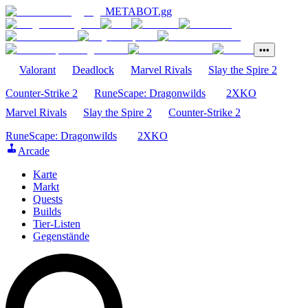
METABOT
.gg
•••
Valorant
Deadlock
Marvel Rivals
Slay the Spire 2
Counter-Strike 2
RuneScape: Dragonwilds
2XKO
Marvel Rivals
Slay the Spire 2
Counter-Strike 2
RuneScape: Dragonwilds
2XKO
Arcade
Karte
Markt
Quests
Builds
Tier-Listen
Gegenstände