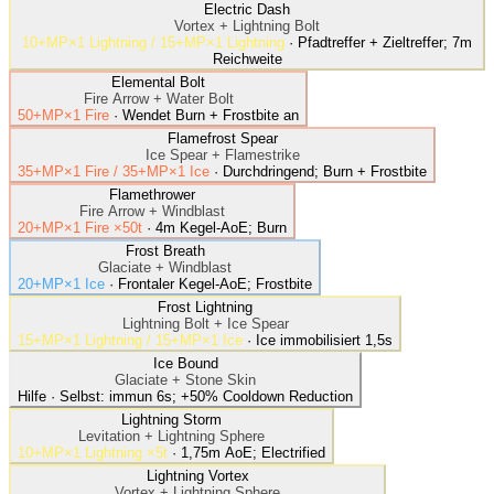
Electric Dash
Vortex
+
Lightning Bolt
10+MP×1 Lightning / 15+MP×1 Lightning
·
Pfadtreffer + Zieltreffer; 7m
Reichweite
Elemental Bolt
Fire Arrow
+
Water Bolt
50+MP×1 Fire
·
Wendet Burn + Frostbite an
Flamefrost Spear
Ice Spear
+
Flamestrike
35+MP×1 Fire / 35+MP×1 Ice
·
Durchdringend; Burn + Frostbite
Flamethrower
Fire Arrow
+
Windblast
20+MP×1 Fire ×50t
·
4m Kegel-AoE; Burn
Frost Breath
Glaciate
+
Windblast
20+MP×1 Ice
·
Frontaler Kegel-AoE; Frostbite
Frost Lightning
Lightning Bolt
+
Ice Spear
15+MP×1 Lightning / 15+MP×1 Ice
·
Ice immobilisiert 1,5s
Ice Bound
Glaciate
+
Stone Skin
Hilfe
·
Selbst: immun 6s; +50% Cooldown Reduction
Lightning Storm
Levitation
+
Lightning Sphere
10+MP×1 Lightning ×5t
·
1,75m AoE; Electrified
Lightning Vortex
Vortex
+
Lightning Sphere