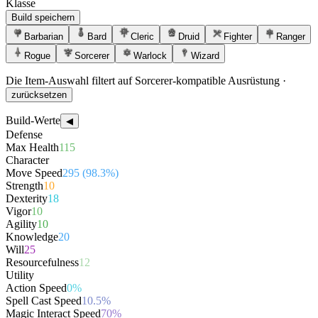
Klasse
Build speichern
Barbarian
Bard
Cleric
Druid
Fighter
Ranger
Rogue
Sorcerer
Warlock
Wizard
Die Item-Auswahl filtert auf Sorcerer-kompatible Ausrüstung
·
zurücksetzen
Build-Werte
◀
Defense
Max Health
115
Character
Move Speed
295 (98.3%)
Strength
10
Dexterity
18
Vigor
10
Agility
10
Knowledge
20
Will
25
Resourcefulness
12
Utility
Action Speed
0%
Spell Cast Speed
10.5%
Magic Interact Speed
70%