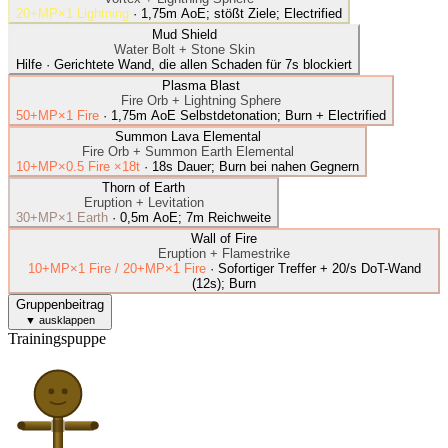
20+MP×1 Lightning
·
1,75m AoE; stößt Ziele; Electrified
Mud Shield
Water Bolt
+
Stone Skin
Hilfe
·
Gerichtete Wand, die allen Schaden für 7s blockiert
Plasma Blast
Fire Orb
+
Lightning Sphere
50+MP×1 Fire
·
1,75m AoE Selbstdetonation; Burn + Electrified
Summon Lava Elemental
Fire Orb
+
Summon Earth Elemental
10+MP×0.5 Fire ×18t
·
18s Dauer; Burn bei nahen Gegnern
Thorn of Earth
Eruption
+
Levitation
30+MP×1 Earth
·
0,5m AoE; 7m Reichweite
Wall of Fire
Eruption
+
Flamestrike
10+MP×1 Fire / 20+MP×1 Fire
·
Sofortiger Treffer + 20/s DoT-Wand
(12s); Burn
Gruppenbeitrag
▼ ausklappen
Trainingspuppe