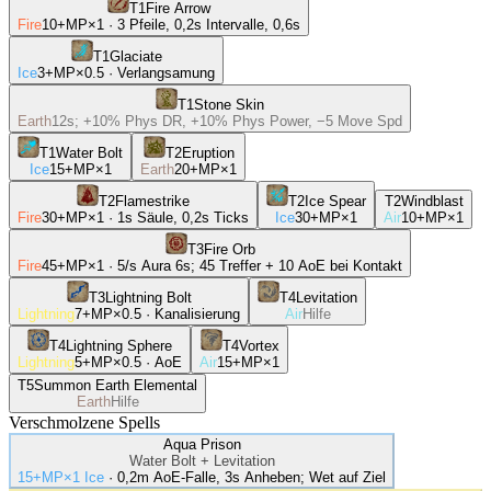
T
1
Fire Arrow
Fire
10
+MP×1
· 3 Pfeile, 0,2s Intervalle, 0,6s
T
1
Glaciate
Ice
3
+MP×0.5
· Verlangsamung
T
1
Stone Skin
Earth
12s; +10% Phys DR, +10% Phys Power, −5 Move Spd
T
1
Water Bolt
T
2
Eruption
Ice
15
+MP×1
Earth
20
+MP×1
T
2
Flamestrike
T
2
Ice Spear
T
2
Windblast
Fire
30
+MP×1
· 1s Säule, 0,2s Ticks
Ice
30
+MP×1
Air
10
+MP×1
T
3
Fire Orb
Fire
45
+MP×1
· 5/s Aura 6s; 45 Treffer + 10 AoE bei Kontakt
T
3
Lightning Bolt
T
4
Levitation
Lightning
7
+MP×0.5
· Kanalisierung
Air
Hilfe
T
4
Lightning Sphere
T
4
Vortex
Lightning
5
+MP×0.5
· AoE
Air
15
+MP×1
T
5
Summon Earth Elemental
Earth
Hilfe
Verschmolzene Spells
Aqua Prison
Water Bolt
+
Levitation
15+MP×1 Ice
·
0,2m AoE-Falle, 3s Anheben; Wet auf Ziel