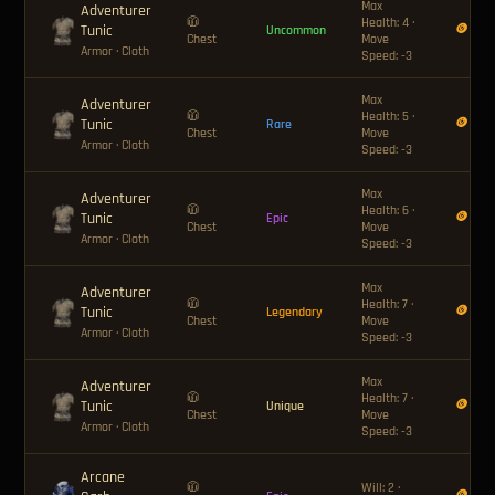
Max
Adventurer
🧥
Health: 4 ·
Tunic
🪙 18
Uncommon
Chest
Move
Armor
· Cloth
Speed: -3
Max
Adventurer
🧥
Health: 5 ·
Tunic
🪙 36
Rare
Chest
Move
Armor
· Cloth
Speed: -3
Max
Adventurer
🧥
Health: 6 ·
Tunic
🪙 60
Epic
Chest
Move
Armor
· Cloth
Speed: -3
Max
Adventurer
🧥
Health: 7 ·
Tunic
🪙 120
Legendary
Chest
Move
Armor
· Cloth
Speed: -3
Max
Adventurer
🧥
Health: 7 ·
Tunic
🪙 180
Unique
Chest
Move
Armor
· Cloth
Speed: -3
Arcane
🧥
Will: 2 ·