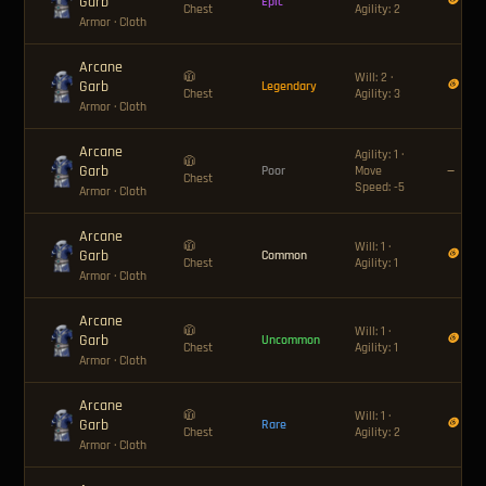
Garb
🪙 60
Epic
Chest
Agility: 2
Armor
· Cloth
Arcane
🧥
Will: 2 ·
Garb
🪙 120
Legendary
Chest
Agility: 3
Armor
· Cloth
Arcane
Agility: 1 ·
🧥
Garb
Poor
Move
—
Chest
Speed: -5
Armor
· Cloth
Arcane
🧥
Will: 1 ·
Garb
🪙 12
Common
Chest
Agility: 1
Armor
· Cloth
Arcane
🧥
Will: 1 ·
Garb
🪙 18
Uncommon
Chest
Agility: 1
Armor
· Cloth
Arcane
🧥
Will: 1 ·
Garb
🪙 36
Rare
Chest
Agility: 2
Armor
· Cloth