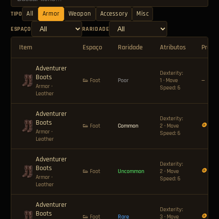
All
Armor
Weapon
Accessory
Misc
TIPO
ESPAÇO
RARIDADE
Item
Espaço
Raridade
Atributos
Preço
Adventurer
Dexterity:
Boots
👟 Foot
Poor
1 · Move
—
Armor
·
Speed: 6
Leather
Adventurer
Dexterity:
Boots
🪙 8
👟 Foot
Common
2 · Move
Armor
·
Speed: 6
Leather
Adventurer
Dexterity:
Boots
🪙 12
👟 Foot
Uncommon
2 · Move
Armor
·
Speed: 6
Leather
Adventurer
Dexterity:
Boots
🪙 24
👟 Foot
Rare
3 · Move