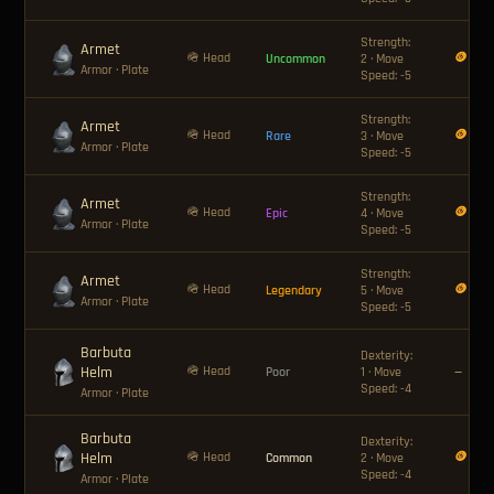
Strength:
Armet
🪖 Head
🪙 12
Uncommon
2 · Move
Armor
· Plate
Speed: -5
Strength:
Armet
🪖 Head
🪙 24
Rare
3 · Move
Armor
· Plate
Speed: -5
Strength:
Armet
🪖 Head
🪙 40
Epic
4 · Move
Armor
· Plate
Speed: -5
Strength:
Armet
🪖 Head
🪙 80
Legendary
5 · Move
Armor
· Plate
Speed: -5
Barbuta
Dexterity:
Helm
🪖 Head
Poor
1 · Move
—
Speed: -4
Armor
· Plate
Barbuta
Dexterity:
Helm
🪖 Head
🪙 8
Common
2 · Move
Speed: -4
Armor
· Plate