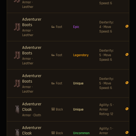
Armor
·
Speed: 6
Leather
Adventurer
Dexterity:
Boots
🪙 40
👟 Foot
Epic
4 · Move
Armor
·
Speed: 6
Leather
Adventurer
Dexterity:
Boots
🪙 80
👟 Foot
Legendary
5 · Move
Armor
·
Speed: 6
Leather
Adventurer
Dexterity:
Boots
🪙 120
👟 Foot
Unique
5 · Move
Armor
·
Speed: 6
Leather
Adventurer
Agility: 5 ·
Cloak
🪙 180
🎒 Back
Unique
Armor
Rating: 12
Armor
· Cloth
Adventurer
Agility: 1 ·
Cloak
🪙 18
🎒 Back
Uncommon
Armor