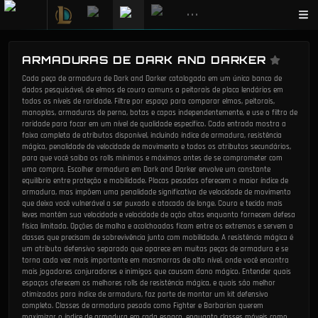
•••
ARMADURAS DE DARK AND DARKER
Cada peça de armadura de Dark and Darker catalogada em um único banco de
dados pesquisável, de elmos de couro comuns a peitorais de placa lendários em
todos os níveis de raridade. Filtre por espaço para comparar elmos, peitorais,
manoplas, armaduras de perna, botas e capas independentemente, e use o filtro de
raridade para focar em um nível de qualidade específico. Cada entrada mostra a
faixa completa de atributos disponível, incluindo índice de armadura, resistência
mágica, penalidade de velocidade de movimento e todos os atributos secundários,
para que você saiba os rolls mínimos e máximos antes de se comprometer com
uma compra. Escolher armadura em Dark and Darker envolve um constante
equilíbrio entre proteção e mobilidade. Placas pesadas oferecem o maior índice de
armadura, mas impõem uma penalidade significativa de velocidade de movimento
que deixa você vulnerável a ser puxado e atacado de longe. Couro e tecido mais
leves mantêm sua velocidade e velocidade de ação altas enquanto fornecem defesa
física limitada. Opções de malha e acolchoadas ficam entre os extremos e servem a
classes que precisam de sobrevivência junto com mobilidade. A resistência mágica é
um atributo defensivo separado que aparece em muitas peças de armadura e se
torna cada vez mais importante em masmorras de alto nível, onde você encontra
mais jogadores conjuradores e inimigos que causam dano mágico. Entender quais
espaços oferecem os melhores rolls de resistência mágica, e quais são melhor
otimizados para índice de armadura, faz parte de montar um kit defensivo
completo. Classes de armadura pesada como Fighter e Barbarian querem
maximizar o índice de armadura em cada espaço, enquanto classes móveis como