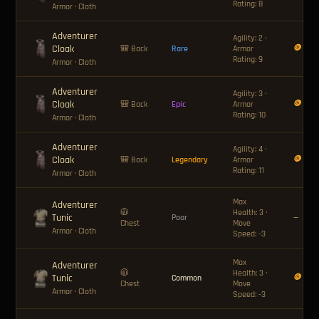
Rating: 8
Armor
· Cloth
Adventurer
Agility: 2 ·
Cloak
🪙 36
🎒 Back
Rare
Armor
Rating: 9
Armor
· Cloth
Adventurer
Agility: 3 ·
Cloak
🪙 60
🎒 Back
Epic
Armor
Rating: 10
Armor
· Cloth
Adventurer
Agility: 4 ·
Cloak
🪙 120
🎒 Back
Legendary
Armor
Rating: 11
Armor
· Cloth
Max
Adventurer
🧥
Health: 3 ·
Tunic
Poor
—
Chest
Move
Armor
· Cloth
Speed: -3
Max
Adventurer
🧥
Health: 3 ·
Tunic
🪙 12
Common
Chest
Move
Armor
· Cloth
Speed: -3