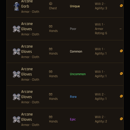
Arcane
🧥
Will: 2 ·
Garb
🪙 180
Unique
Chest
Agility: 3
Armor
· Cloth
Arcane
Will: 1 ·
🧤
Gloves
Poor
Armor
—
Hands
Rating: 6
Armor
· Cloth
Arcane
🧤
Will: 1 ·
Gloves
🪙 8
Common
Hands
Agility: 1
Armor
· Cloth
Arcane
🧤
Will: 1 ·
Gloves
🪙 12
Uncommon
Hands
Agility: 1
Armor
· Cloth
Arcane
🧤
Will: 2 ·
Gloves
🪙 24
Rare
Hands
Agility: 1
Armor
· Cloth
Arcane
🧤
Will: 2 ·
Gloves
🪙 40
Epic
Hands
Agility: 2
Armor
· Cloth