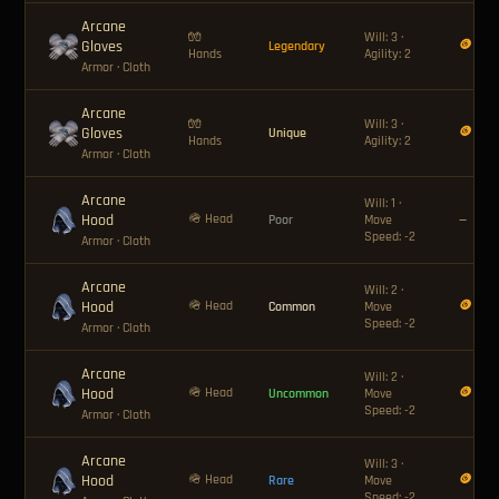
Arcane
🧤
Will: 3 ·
Gloves
🪙 80
Legendary
Hands
Agility: 2
Armor
· Cloth
Arcane
🧤
Will: 3 ·
Gloves
🪙 120
Unique
Hands
Agility: 2
Armor
· Cloth
Arcane
Will: 1 ·
Hood
🪖 Head
Poor
Move
—
Speed: -2
Armor
· Cloth
Arcane
Will: 2 ·
Hood
🪖 Head
🪙 8
Common
Move
Speed: -2
Armor
· Cloth
Arcane
Will: 2 ·
Hood
🪖 Head
🪙 12
Uncommon
Move
Speed: -2
Armor
· Cloth
Arcane
Will: 3 ·
Hood
🪖 Head
🪙 24
Rare
Move
Speed: -2