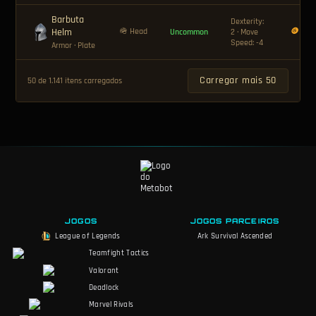
Barbuta
Dexterity:
Helm
🪖 Head
🪙 12
Uncommon
2 · Move
Speed: -4
Armor
· Plate
Carregar mais 50
50 de 1.141 itens carregados
JOGOS
JOGOS PARCEIROS
League of Legends
Ark Survival Ascended
Teamfight Tactics
Valorant
Deadlock
Marvel Rivals