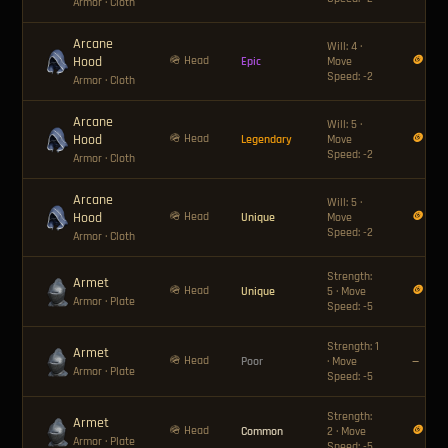
Armor
· Cloth
Arcane
Will: 4 ·
Hood
🪖 Head
🪙 40
Epic
Move
Speed: -2
Armor
· Cloth
Arcane
Will: 5 ·
Hood
🪖 Head
🪙 80
Legendary
Move
Speed: -2
Armor
· Cloth
Arcane
Will: 5 ·
Hood
🪖 Head
🪙 120
Unique
Move
Speed: -2
Armor
· Cloth
Strength:
Armet
🪖 Head
🪙 120
Unique
5 · Move
Armor
· Plate
Speed: -5
Strength: 1
Armet
🪖 Head
Poor
· Move
—
Armor
· Plate
Speed: -5
Strength:
Armet
🪖 Head
🪙 8
Common
2 · Move
Armor
· Plate
Speed: -5