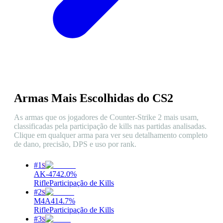
Armas Mais Escolhidas do CS2
As armas que os jogadores de Counter-Strike 2 mais usam,
classificadas pela participação de kills nas partidas analisadas.
Clique em qualquer arma para ver seu detalhamento completo
de dano, precisão, DPS e uso por rank.
#
1
S
AK-47
42.0
%
Rifle
Participação de Kills
#
2
S
M4A4
14.7
%
Rifle
Participação de Kills
#
3
S