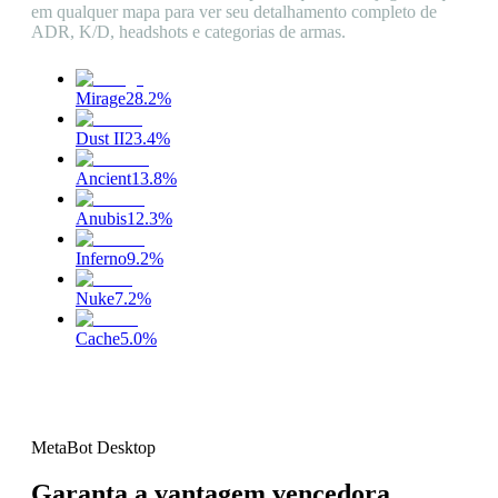
em qualquer mapa para ver seu detalhamento completo de
ADR, K/D, headshots e categorias de armas.
Mirage
28.2
%
Dust II
23.4
%
Ancient
13.8
%
Anubis
12.3
%
Inferno
9.2
%
Nuke
7.2
%
Cache
5.0
%
MetaBot Desktop
Garanta a vantagem vencedora