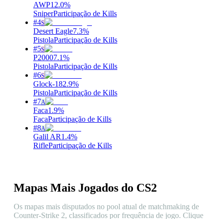
AWP
12.0
%
Sniper
Participação de Kills
#
4
S
Desert Eagle
7.3
%
Pistola
Participação de Kills
#
5
S
P2000
7.1
%
Pistola
Participação de Kills
#
6
S
Glock-18
2.9
%
Pistola
Participação de Kills
#
7
A
Faca
1.9
%
Faca
Participação de Kills
#
8
A
Galil AR
1.4
%
Rifle
Participação de Kills
Mapas Mais Jogados do CS2
Os mapas mais disputados no pool atual de matchmaking de
Counter-Strike 2, classificados por frequência de jogo. Clique