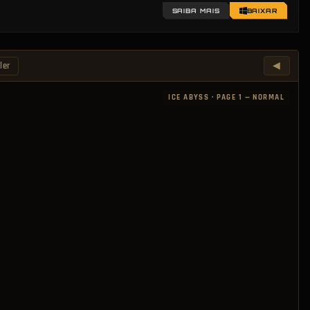
out de andar que você ainda não explorou.
SAIBA MAIS
BAIXAR
◀
ler
ICE ABYSS
·
PAGE 1 — NORMAL