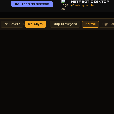
METABOT DESKTOP
ecionada, ou ative todas as camadas de uma vez para um panorama completo de um novo lay
ENTRAR NO DISCORD
Coaching com IA
Ice Cavern
Ice Abyss
Ship Graveyard
Normal
High Rol
▶