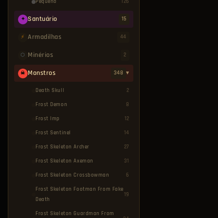
Pequeno
126
Santuário
15
✦
Armadilhas
44
⚡
Minérios
2
⬡
Monstros
348
▾
☠
Death Skull
2
Frost Demon
8
Frost Imp
12
Frost Sentinel
14
Frost Skeleton Archer
27
Frost Skeleton Axeman
31
Frost Skeleton Crossbowman
6
Frost Skeleton Footman From Fake
19
Death
Frost Skeleton Guardman From