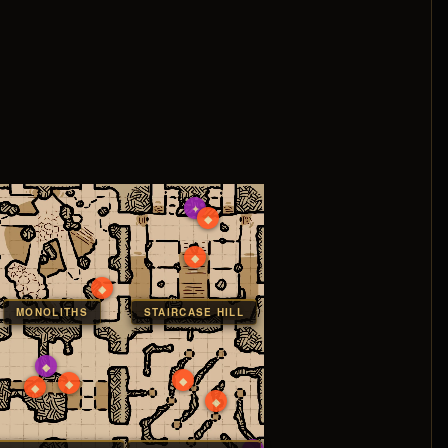
✦
◆
◆
◆
MONOLITHS
STAIRCASE HILL
◆
◆
◆
◆
◆