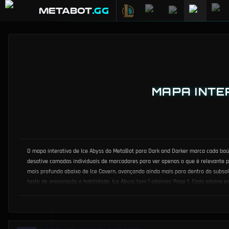
METABOT
.gg
MAPA INTE
O mapa interativo de Ice Abyss do MetaBot para Dark and Darker marca cada baú, 
desative camadas individuais de marcadores para ver apenas o que é relevante par
mais profunda abaixo de Ice Cavern, avançando ainda mais para dentro do subsol
teste de preparação e habilidade. Ice Abyss tem 1 páginas: Page 1. Cada página 
restrições de kit. Saber onde os baús se concentram, onde as posições de sant
pela memória. O mapa é especialmente útil para identificar rotas de extração —
inventário cheio e morrer no último momento. Os dados de spawn de monstros aj
interativo de Ice Abyss é atualizado a cada atualização para refletir quaisque