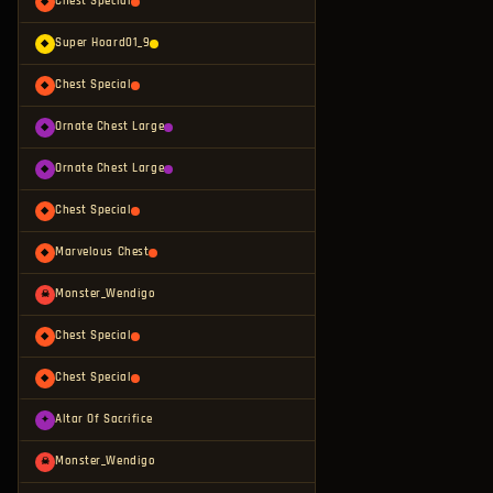
Chest Special
◆
Super Hoard01_9
◆
Chest Special
◆
Ornate Chest Large
◆
Ornate Chest Large
◆
Chest Special
◆
Marvelous Chest
◆
Monster_Wendigo
☠
Chest Special
◆
Chest Special
◆
Altar Of Sacrifice
✦
Monster_Wendigo
☠