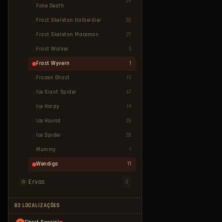
34
Fake Death
Frost Skeleton Halberdier
20
Frost Skeleton Maceman
27
Frost Walker
5
Frost Wyvern
1
Frozen Ghost
13
Ice Giant Spider
47
Ice Harpy
14
Ice Hound
28
Ice Spider
28
Mummy
1
Wendigo
11
Ervas
3
✿
82 LOCALIZAÇÕES