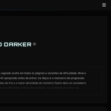
ND DARKER
segredo oculto em todos os páginas e variantes de dificuldade. Ative e
 kit apropriado antes de entrar. Ice Abyss é a masmorra de progressão
ções de frio e a maior densidade de monstros fazem dela um verdadeiro
a mas diferindo na força dos inimigos, na qualidade do loot e nas
ce uma vantagem significativa sobre os jogadores que navegam apenas
 uma luta pode ser a diferença entre uma extração bem-sucedida com o
ueie com eficiência enquanto evita engajamentos desnecessários. O mapa
 onde itens e pontos de interesse aparecem. Use os botões de camada