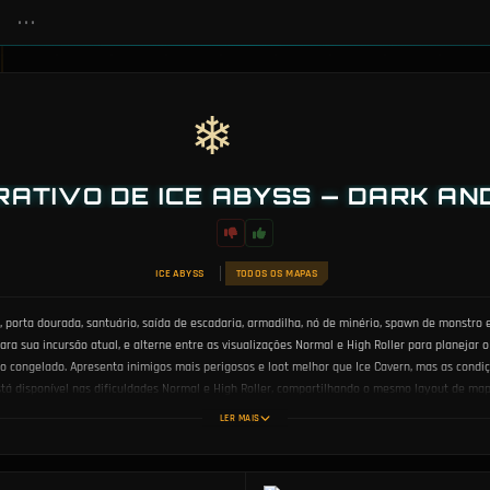
•••
❄
RATIVO DE ICE ABYSS — DARK A
ICE ABYSS
TODOS OS MAPAS
porta dourada, santuário, saída de escadaria, armadilha, nó de minério, spawn de monstro e 
a sua incursão atual, e alterne entre as visualizações Normal e High Roller para planejar o
o congelado. Apresenta inimigos mais perigosos e loot melhor que Ice Cavern, mas as condi
está disponível nas dificuldades Normal e High Roller, compartilhando o mesmo layout de map
uário tendem a aparecer e onde as portas douradas exigem uma chave antes de entrar forne
LER MAIS
 localizar saídas de escadaria em relação à sua posição atual antes de se comprometer com
udam você a antecipar quais salas são mais perigosas e quais rotas permitem que você saq
r mudanças de layout, novas adições de marcadores ou modificações de masmorra que afetam