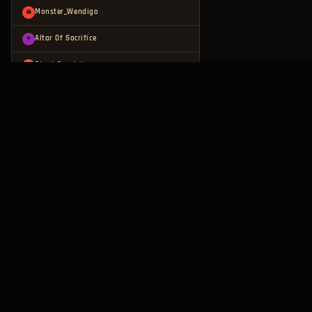
Monster_Wendigo
☠
Altar Of Sacrifice
✦
Chest Special
◆
Chest Special
◆
Chest Special
◆
Chest Special
◆
Gold Chest
◆
Chest Special
◆
Chest Special
◆
Chest Special
◆
Gold Chest
◆
Monster_Wendigo
☠