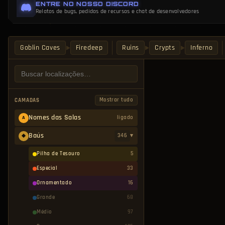
ENTRE NO NOSSO DISCORD
para focar em uma única categoria de marcadores durante uma rota de farm dir
Relatos de bugs, pedidos de recursos e chat de desenvolvedores
Goblin Caves
Firedeep
Ruins
Crypts
Inferno
▶
▶
▶
Mostrar tudo
CAMADAS
Nomes das Salas
ligado
A
Baús
346
▾
◆
Pilha de Tesouro
5
Especial
33
Ornamentado
16
Grande
68
Médio
97