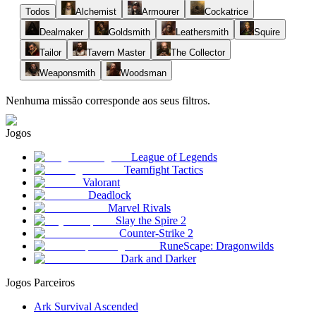
Todos
Alchemist
Armourer
Cockatrice
Dealmaker
Goldsmith
Leathersmith
Squire
Tailor
Tavern Master
The Collector
Weaponsmith
Woodsman
Nenhuma missão corresponde aos seus filtros.
Jogos
League of Legends
Teamfight Tactics
Valorant
Deadlock
Marvel Rivals
Slay the Spire 2
Counter-Strike 2
RuneScape: Dragonwilds
Dark and Darker
Jogos Parceiros
Ark Survival Ascended