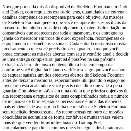
Navegue por cada missão disponível de Skeleton Footman em Dark
and Darker, com requisitos exatos de itens, quantidades de entrega e
detalhes completos de recompensa para cada objetivo. As missões
de Skeleton Footman pedem que você recupere itens específicos da
masmorra, incluindo drops de equipamento, materiais de criação ou
consumíveis que aparecem por toda a masmorra, e os entregue na
janela do mercador em troca de ouro, experiência, recompensas de
equipamento e cosméticos sazonais. Cada entrada nesta lista mostra
precisamente o que você precisa trazer e quanto, para que você
possa comparar as missões abertas com seu inventário atual e decidir
se uma entrega completa ou parcial é possível na sua próxima
extração. A barra de busca de itens filtra a lista em tempo real
conforme você digita, facilitando verificar se algo que você acabou
de saquear satisfaz um dos objetivos abertos de Skeleton Footman
antes de deixar a masmorra, especialmente útil quando o espaço no
inventário está acabando e você precisa decidir o que vale a pena
guardar. Completar missões em uma ordem que prioriza objetivos de
alta recompensa e requisitos de itens compartilhados reduz o número
de incursões de farm separadas necessárias e é uma das maneiras
mais eficientes de avançar na linha de missões de Skeleton Footman
sem repetição desnecessária. As recompensas em ouro de missões
concluídas se acumulam de forma confiável e muitas vezes valem
mais do que vender drops individuais no Trading Post,
particularmente para itens comuns que são negociados barato mas