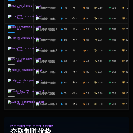
Nunu & Wil…
4
145
1
60
Urgot
3
50
2
60
Viktor
3
80
4
30
Graves
5
60
4
60
Xayah
4
50
6
49
Meepsie
2
100
1
65
Nasus
1
120
1
40
Bel'Veth
2
50
2
47
METABOT DESKTOP
夺取制胜优势