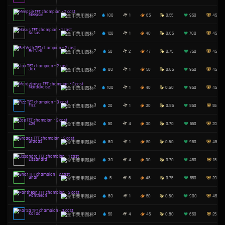
The Mighty…
4
100
1
70
Maokai
3
100
1
60
Akali
2
30
1
45
Tahm Kench
4
110
1
75
Rammus
4
80
1
60
Miss Fortu…
3
100
6
50