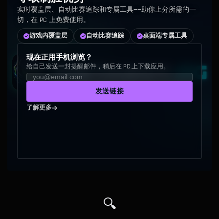
Jax
2
80
1
50
实时覆盖层、自动比赛追踪和专属工具——助你上分所需的一
切，在 PC 上免费使用。
Mordekaise…
2
100
1
40
游戏内覆盖层
自动比赛追踪
桌面端专属工具
Fizz
3
20
1
30
现在正用手机浏览？
给自己发送一封提醒邮件，稍后在 PC 上下载应用。
Zoe
2
50
4
30
发送链接
Gragas
2
80
1
50
了解更多
Lissandra
1
30
4
30
Gnar
2
5
6
48
Pantheon
2
80
1
50
🔍
Kai'Sa
3
50
4
45