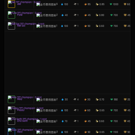
LeBlanc
4
40
4
0
Ornn
3
100
1
50
Gwen
2
30
2
50
Samira
3
65
6
50
Aatrox
1
90
1
50
Teemo
1
50
4
15
Corki
4
60
4
45
Master Yi
4
60
1
60
Caitlyn
1
0
4
65