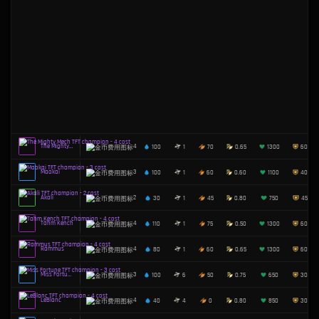
Shen
5
70
1
50
Jhin
5
44
6
80
Blitzcrank
5
120
1
50
Bard
5
65
4
30
Sona
5
25
4
35
Morgana
4
95
1
60
Kindred
4
40
6
58
Nami
4
65
4
40