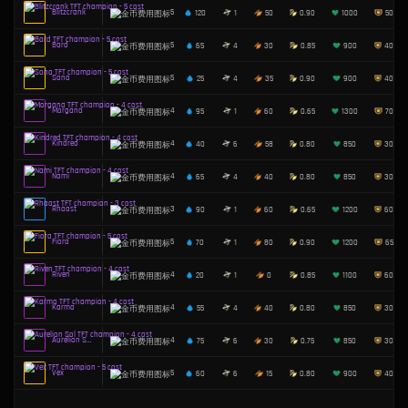
最低费用
1
2
3
4
5
胜率 50%+
选取率5%+
英雄
费用
法力
射程
伤害
Apex Primo…
0
70
1
90