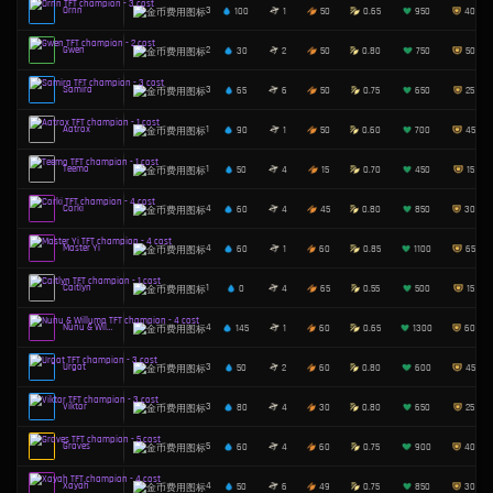
Rhaast
3
90
1
60
Fiora
5
70
1
80
Riven
4
20
1
0
Karma
4
55
4
40
Aurelion S…
4
75
6
30
Vex
5
60
6
15