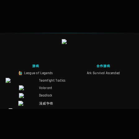
Briar
1
40
1
40
Talon
1
30
1
35
Veigar
1
50
4
30
Twisted Fa…
1
50
4
30
游戏
合作游戏
League of Legends
Ark Survival Ascended
Aurora
3
80
4
30
Teamfight Tactics
Valorant
Deadlock
漫威争锋
Slay the Spire 2
Counter-Strike 2
幻兽帕鲁
RuneScape:
Dragonwilds