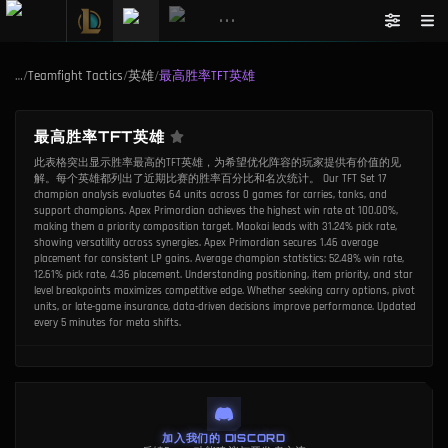
•••
…
/
Teamfight Tactics
/
英雄
/
最高胜率TFT英雄
最高胜率TFT英雄
此表格突出显示胜率最高的TFT英雄，为希望优化阵容的玩家提供有价值的见
解。每个英雄都列出了近期比赛的胜率百分比和名次统计。 Our TFT Set 17
champion analysis evaluates 64 units across 0 games for carries, tanks, and
support champions. Apex Primordian achieves the highest win rate at 100.00%,
making them a priority composition target. Maokai leads with 31.24% pick rate,
showing versatility across synergies. Apex Primordian secures 1.46 average
placement for consistent LP gains. Average champion statistics: 52.48% win rate,
12.61% pick rate, 4.36 placement. Understanding positioning, item priority, and star
level breakpoints maximizes competitive edge. Whether seeking carry options, pivot
units, or late-game insurance, data-driven decisions improve performance. Updated
every 5 minutes for meta shifts.
加入我们的 DISCORD