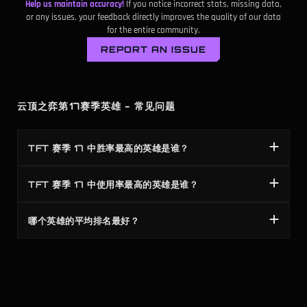
Help us maintain accuracy!
If you notice incorrect stats, missing data,
Zed
5
100
1
85
or any issues, your feedback directly improves the quality of our data
for the entire community.
Pyke
2
40
1
45
REPORT AN ISSUE
Rek'Sai
1
100
1
50
云顶之弈第17赛季英雄 - 常见问题
TFT 赛季 17 中胜率最高的英雄是谁？
TFT 赛季 17 中使用率最高的英雄是谁？
哪个英雄的平均排名最好？