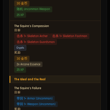
30 金币
随机 Uncommon Weapon
25 XP
The Squire's Compassion
目标
击杀 1× Skeleton Archer
击杀 1× Skeleton Footman
击杀 1× Skeleton Guardsman
Crypts
奖励
30 金币
2x Arcane Essence
25 XP
The Ideal and the Real
The Squire's Failure
目标
带回 1× Armor (Uncommon)
带回 1× Weapon (Uncommon)
奖励