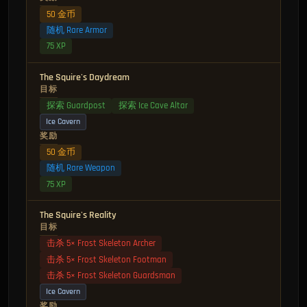
50 金币
随机 Rare Armor
75 XP
The Squire's Daydream
目标
探索 Guardpost
探索 Ice Cave Altar
Ice Cavern
奖励
50 金币
随机 Rare Weapon
75 XP
The Squire's Reality
目标
击杀 5× Frost Skeleton Archer
击杀 5× Frost Skeleton Footman
击杀 5× Frost Skeleton Guardsman
Ice Cavern
奖励