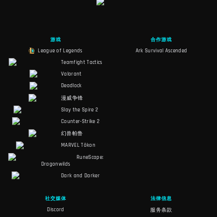
游戏
合作游戏
League of Legends
Ark Survival Ascended
Teamfight Tactics
Valorant
Deadlock
漫威争锋
Slay the Spire 2
Counter-Strike 2
幻兽帕鲁
MARVEL Tōkon
RuneScape:
Dragonwilds
Dark and Darker
社交媒体
法律信息
Discord
服务条款