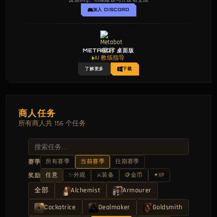
反馈Bug、功能建议与开发者交流
加入 DISCORD
METABOT 桌面版
AI 教练指导
了解更多
下载
商人任务
所有商人共 156 个任务
所有赛季
当前赛季
往期赛季
赛季
任意
✨
外观
⚔
装备
🪙
金币
✦
XP
奖励
全部
Alchemist
Armourer
Cockatrice
Dealmaker
Goldsmith