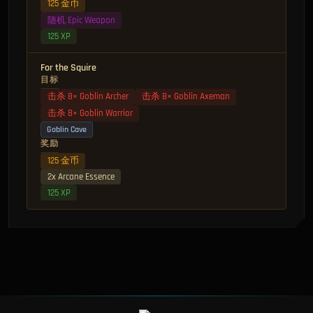
125 金币
随机 Epic Weapon
125 XP
For the Squire
目标
击杀 8× Goblin Archer
击杀 8× Goblin Axeman
击杀 8× Goblin Warrior
Goblin Cave
奖励
125 金币
2x Arcane Essence
125 XP