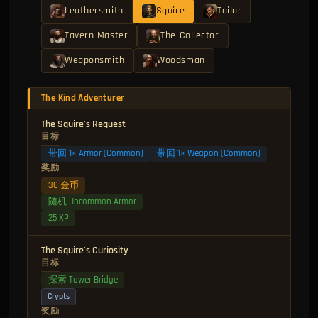
Leathersmith
Squire
Tailor
Tavern Master
The Collector
Weaponsmith
Woodsman
The Kind Adventurer
The Squire's Request
目标
带回 1× Armor (Common)
带回 1× Weapon (Common)
奖励
30 金币
随机 Uncommon Armor
25 XP
The Squire's Curiosity
目标
探索 Tower Bridge
Crypts
奖励