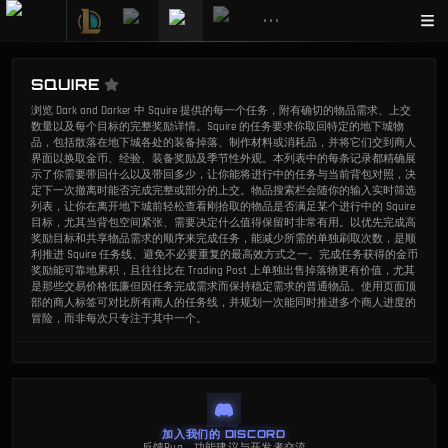
•••
SQUIRE
浏览 Dark and Darker 中 Squire 提供的每一个任务，附有确切的物品需求、上交
数量以及每个目标的完整奖励详情。Squire 的任务要求你取回特定的地下城物
品，包括散落在地下城各处的装备掉落、制作材料或消耗品，并将它们交到商人
界面以换取金币、经验、装备奖励及季节性外观。本列表中的每条记录都精确展
示了你需要带回什么以及带回多少，让你能将进行中的任务与当前背包对照，决
定下一次撤离时能否完成完整或部分的上交。物品搜索栏会随你的输入实时筛选
列表，让你在离开地下城前轻松查看刚拾取的物品是否满足某个进行中的 Squire
目标，尤其当背包空间紧张、需要决定什么值得保留时非常有用。以优先完成高
奖励目标和共享物品需求的顺序来完成任务，能减少所需的单独刷取次数，是顺
利推进 Squire 任务线、避免不必要重复的最高效方式之一。完成任务获得的金币
奖励能可靠地累积，且往往比在 Trading Post 上单独出售掉落物更有价值，尤其
是那些交易价格低廉但因任务完成需求而保持稳定需求的普通物品。使用页面顶
部的商人标签可对比所有商人的任务线，并规划一次能同时推进多个商人进度的
冒险，而非每次只专注于其中一个。
加入我们的 DISCORD