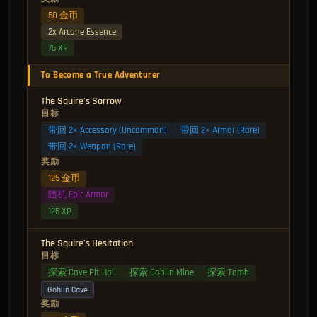
50 金币
2x Arcane Essence
75 XP
To Become a True Adventurer
The Squire's Sorrow
目标
带回 2× Accessory (Uncommon)
带回 2× Armor (Rare)
带回 2× Weapon (Rare)
奖励
125 金币
随机 Epic Armor
125 XP
The Squire's Hesitation
目标
探索 Cave Pit Hall
探索 Goblin Mine
探索 Tomb
Goblin Cave
奖励