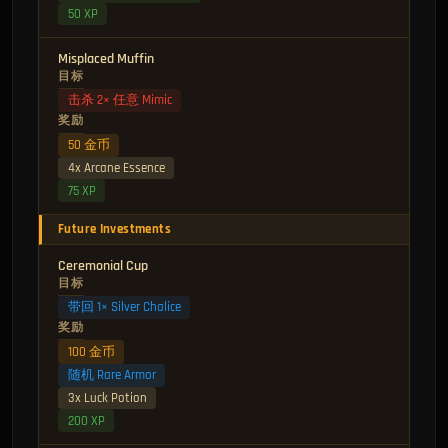
50 XP
Misplaced Muffin
目标
击杀 2× 任意 Mimic
奖励
50 金币
4x Arcane Essence
75 XP
Future Investments
Ceremonial Cup
目标
带回 1× Silver Chalice
奖励
100 金币
随机 Rare Armor
3x Luck Potion
200 XP