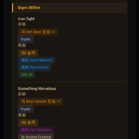
Signs Within
Iron Tight
目标
与 Iron Door 互动 ×1
Crypts
奖励
150 金币
随机 Rare Weapon
随机 Rare Armor
350 XP
Something Marvelous
目标
与 Boss Casket 互动 ×1
Crypts
奖励
150 金币
随机 Epic Weapon
2x Arcane Essence