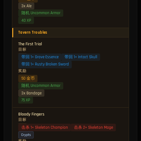
3x Ale
随机 Uncommon Armor
40 XP
Tavern Troubles
The First Trial
目标
带回 1× Grave Essence
带回 1× Intact Skull
带回 1× Rusty Broken Sword
奖励
50 金币
随机 Uncommon Armor
3x Bandage
75 XP
Bloody Fingers
目标
击杀 1× Skeleton Champion
击杀 2× Skeleton Mage
Crypts