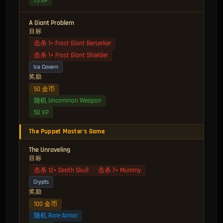
75 XP
A Giant Problem
目标
击杀 1× Frost Giant Berserker
击杀 1× Frost Giant Shielder
Ice Cavern
奖励
50 金币
随机 Uncommon Weapon
50 XP
The Puppet Master's Game
The Unraveling
目标
击杀 12× Death Skull
击杀 7× Mummy
Crypts
奖励
100 金币
随机 Rare Armor