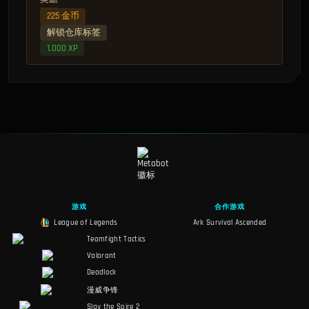
225 金币
解锁仓库标签
1,000 XP
游戏
合作游戏
League of Legends
Ark Survival Ascended
Teamfight Tactics
Valorant
Deadlock
漫威争锋
Slay the Spire 2