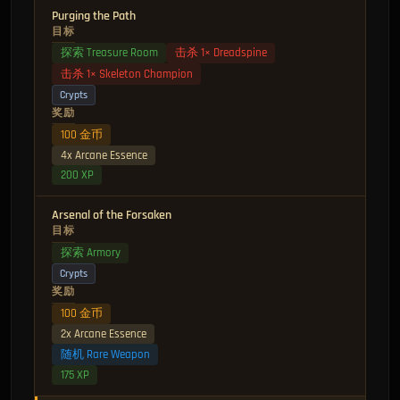
Purging the Path
目标
探索 Treasure Room
击杀 1× Dreadspine
击杀 1× Skeleton Champion
Crypts
奖励
100 金币
4x Arcane Essence
200 XP
Arsenal of the Forsaken
目标
探索 Armory
Crypts
奖励
100 金币
2x Arcane Essence
随机 Rare Weapon
175 XP