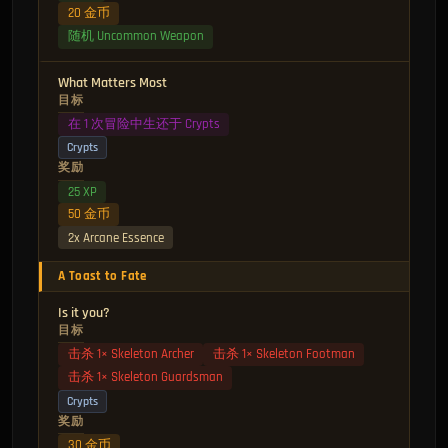
20 金币
随机 Uncommon Weapon
What Matters Most
目标
在 1 次冒险中生还于 Crypts
Crypts
奖励
25 XP
50 金币
2x Arcane Essence
A Toast to Fate
Is it you?
目标
击杀 1× Skeleton Archer
击杀 1× Skeleton Footman
击杀 1× Skeleton Guardsman
Crypts
奖励
30 金币