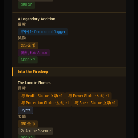
350 XP
A Legendary Addition
目标
带回 1× Ceremonial Dagger
奖励
225 金币
随机 Epic Armor
1,000 XP
Into the Firedeep
The Land in Flames
目标
与 Health Statue 互动 ×1
与 Power Statue 互动 ×1
与 Protection Statue 互动 ×1
与 Speed Statue 互动 ×1
Crypts
奖励
150 金币
2x Arcane Essence
300 XP