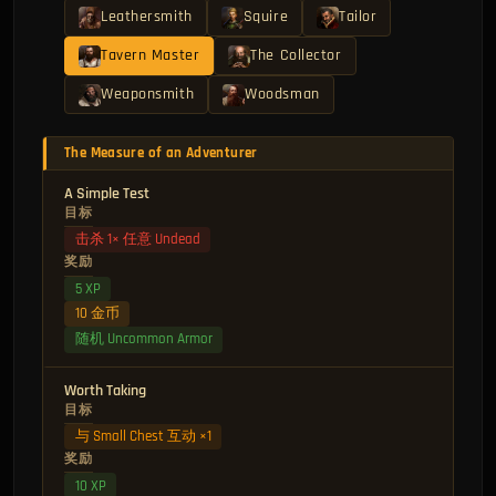
Leathersmith
Squire
Tailor
Tavern Master
The Collector
Weaponsmith
Woodsman
The Measure of an Adventurer
A Simple Test
目标
击杀 1× 任意 Undead
奖励
5 XP
10 金币
随机 Uncommon Armor
Worth Taking
目标
与 Small Chest 互动 ×1
奖励
10 XP