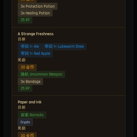
3x Protection Potion
3x Healing Potion
25 XP
A Strange Freshness
目标
带回 1× Ale
带回 1× Lukewarm Stew
带回 1× Red Apple
奖励
30 金币
随机 Uncommon Weapon
3x Bandage
25 XP
Paper and Ink
目标
探索 Barracks
Crypts
奖励
30 金币