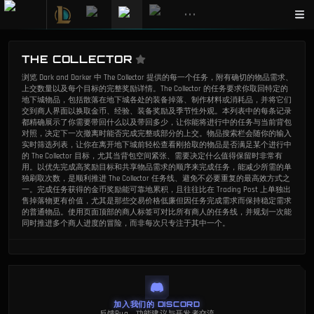
•••
THE COLLECTOR
浏览 Dark and Darker 中 The Collector 提供的每一个任务，附有确切的物品需求、
上交数量以及每个目标的完整奖励详情。The Collector 的任务要求你取回特定的
地下城物品，包括散落在地下城各处的装备掉落、制作材料或消耗品，并将它们
交到商人界面以换取金币、经验、装备奖励及季节性外观。本列表中的每条记录
都精确展示了你需要带回什么以及带回多少，让你能将进行中的任务与当前背包
对照，决定下一次撤离时能否完成完整或部分的上交。物品搜索栏会随你的输入
实时筛选列表，让你在离开地下城前轻松查看刚拾取的物品是否满足某个进行中
的 The Collector 目标，尤其当背包空间紧张、需要决定什么值得保留时非常有
用。以优先完成高奖励目标和共享物品需求的顺序来完成任务，能减少所需的单
独刷取次数，是顺利推进 The Collector 任务线、避免不必要重复的最高效方式之
一。完成任务获得的金币奖励能可靠地累积，且往往比在 Trading Post 上单独出
售掉落物更有价值，尤其是那些交易价格低廉但因任务完成需求而保持稳定需求
的普通物品。使用页面顶部的商人标签可对比所有商人的任务线，并规划一次能
同时推进多个商人进度的冒险，而非每次只专注于其中一个。
加入我们的 DISCORD