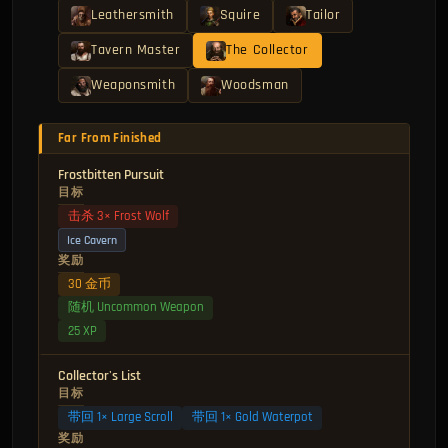
Leathersmith
Squire
Tailor
Tavern Master
The Collector
Weaponsmith
Woodsman
Far From Finished
Frostbitten Pursuit
目标
击杀 3× Frost Wolf
Ice Cavern
奖励
30 金币
随机 Uncommon Weapon
25 XP
Collector's List
目标
带回 1× Large Scroll
带回 1× Gold Waterpot
奖励