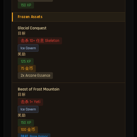
150 XP
Frozen Assets
Glacial Conquest
目标
击杀 10× 任意 Skeleton
Ice Cavern
奖励
125 XP
75 金币
2x Arcane Essence
Beast of Frost Mountain
目标
击杀 1× Yeti
Ice Cavern
奖励
150 XP
100 金币
随机 Rare Armor