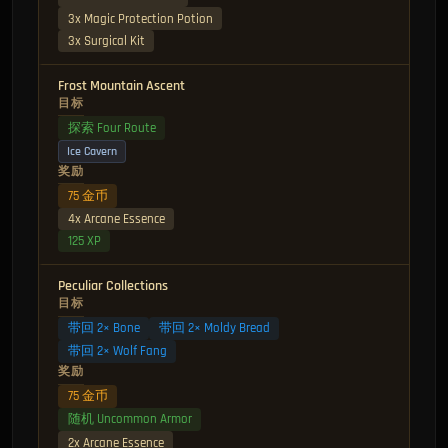
3x Magic Protection Potion
3x Surgical Kit
Frost Mountain Ascent
目标
探索 Four Route
Ice Cavern
奖励
75 金币
4x Arcane Essence
125 XP
Peculiar Collections
目标
带回 2× Bone
带回 2× Moldy Bread
带回 2× Wolf Fang
奖励
75 金币
随机 Uncommon Armor
2x Arcane Essence