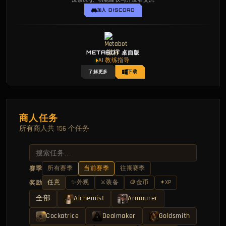
反馈Bug、功能建议与开发者交流
加入 DISCORD
METABOT 桌面版
AI 教练指导
了解更多
下载
商人任务
所有商人共 156 个任务
所有赛季
当前赛季
往期赛季
赛季
任意
✨
外观
⚔
装备
🪙
金币
✦
XP
奖励
全部
Alchemist
Armourer
Cockatrice
Dealmaker
Goldsmith