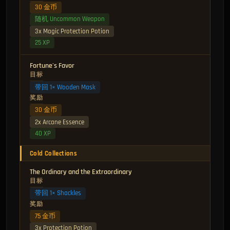
30 金币
随机 Uncommon Weapon
3x Magic Protection Potion
25 XP
Fortune's Favor
目标
带回 1× Wooden Mask
奖励
30 金币
2x Arcane Essence
40 XP
Cold Collections
The Ordinary and the Extraordinary
目标
带回 1× Shackles
奖励
75 金币
3x Protection Potion