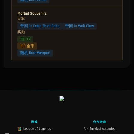
Morbid Souvenirs
目标
带回 1× Extra Thick Pelts
带回 1× Wolf Claw
奖励
150 XP
100 金币
随机 Rare Weapon
游戏
合作游戏
League of Legends
Ark Survival Ascended