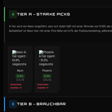
A
TIER A - STARKE PICKS
A-Tier wird von Neon angeführt, was sich stabil hält mit einer Winrate von 51.8% bei 
Beliebtheit ist Neon hier mit einer Pick-Rate von 5.1% der Publikumsliebling, während
Neon
Phoenix
51.8
%
51.5
%
5.1
%
PR
3.3
%
PR
Statistiken
Statistiken
ansehen →
ansehen →
B
TIER B - BRAUCHBAR