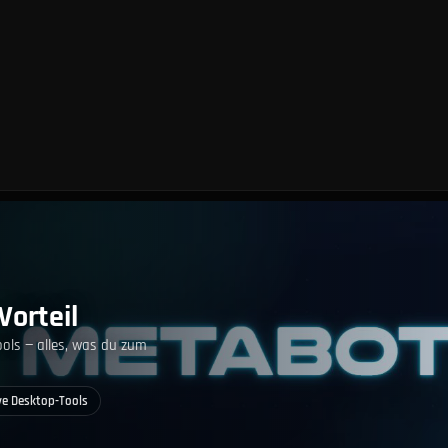
Vorteil
ools — alles, was du zum
ve Desktop-Tools