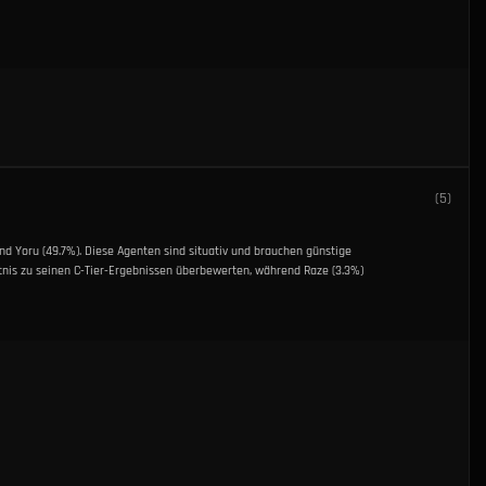
(
5
)
und Yoru (49.7%). Diese Agenten sind situativ und brauchen günstige
ltnis zu seinen C-Tier-Ergebnissen überbewerten, während Raze (3.3%)