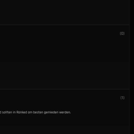
(
0
)
(
1
)
und sollten in Ranked am besten gemieden werden.