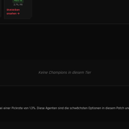
49.7
%
3.7
%
PR
Statistiken
ansehen →
Keine Champions in diesem Tier
 bei einer Pickrate von 1.3%. Diese Agenten sind die schwächsten Optionen in diesem Patch 