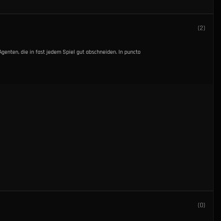
(
2
)
 Agenten, die in fast jedem Spiel gut abschneiden. In puncto
(
0
)