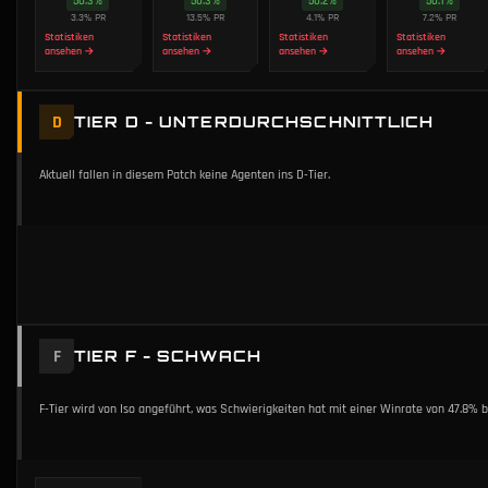
50.3
%
50.3
%
50.2
%
50.1
%
3.3
%
PR
13.5
%
PR
4.1
%
PR
7.2
%
PR
Statistiken
Statistiken
Statistiken
Statistiken
ansehen →
ansehen →
ansehen →
ansehen →
D
TIER D - UNTERDURCHSCHNITTLICH
Aktuell fallen in diesem Patch keine Agenten ins D-Tier.
F
TIER F - SCHWACH
F-Tier wird von Iso angeführt, was Schwierigkeiten hat mit einer Winrate von 47.8%