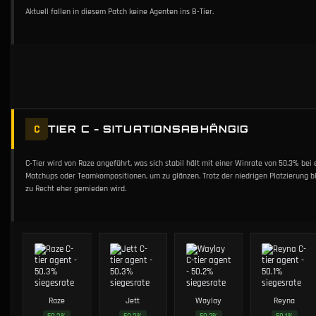
Aktuell fallen in diesem Patch keine Agenten ins B-Tier.
C
TIER C - SITUATIONSABHÄNGIG
C-Tier wird von Raze angeführt, was sich stabil hält mit einer Winrate von 50.3% bei
Matchups oder Teamkompositionen, um zu glänzen. Trotz der niedrigen Platzierung ble
zu Recht eher gemieden wird.
Raze
Jett
Waylay
Reyna