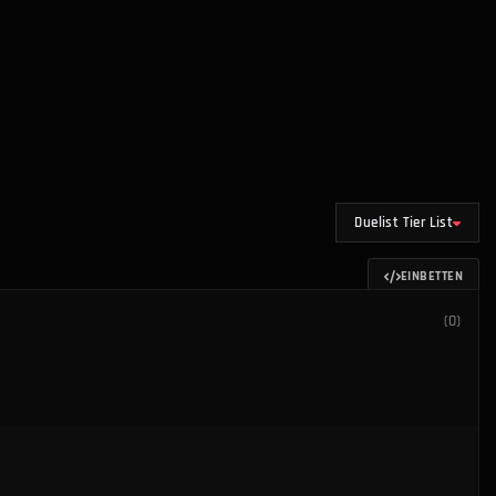
Duelist Tier List
EINBETTEN
(
0
)