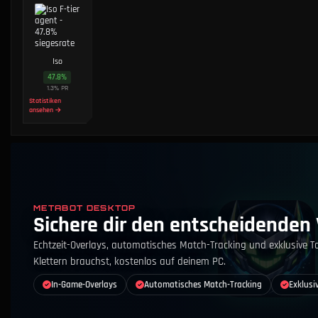
Iso
47.8
%
1.3
%
PR
Statistiken
ansehen →
METABOT DESKTOP
Sichere dir den entscheidenden 
Echtzeit-Overlays, automatisches Match-Tracking und exklusive T
Klettern brauchst, kostenlos auf deinem PC.
In-Game-Overlays
Automatisches Match-Tracking
Exklusi