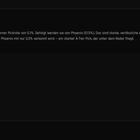
einer Pickrate von 5.1%. Gefolgt werden sie von Phoenix (51.5%). Das sind starke, verlässliche
 Phoenix mit nur 3.3% verkannt wird — ein starker A-Tier-Pick, der unter dem Radar fliegt.