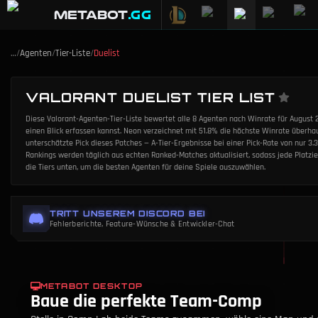
METABOT
.gg
…
/
Agenten
/
Tier-Liste
/
Duelist
VALORANT DUELIST TIER LIST
Diese Valorant-Agenten-Tier-Liste bewertet alle 8 Agenten nach Winrate für August 20
einen Blick erfassen kannst. Neon verzeichnet mit 51.8% die höchste Winrate überhau
unterschätzte Pick dieses Patches — A-Tier-Ergebnisse bei einer Pick-Rate von nur 3.
Rankings werden täglich aus echten Ranked-Matches aktualisiert, sodass jede Platzie
die Tiers unten, um die besten Agenten für deine Spiele auszuwählen.
TRITT UNSEREM DISCORD BEI
Fehlerberichte, Feature-Wünsche & Entwickler-Chat
METABOT DESKTOP
Baue die perfekte Team-Comp