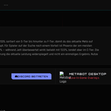
•••
26, sortiert von S-Tier bis hinunter zu F-Tier, damit du das aktuelle Meta auf
pt. Für Spieler auf der Suche nach einem Vorteil ist Phoenix der am meisten
3% — während Jett überbewertet wirkt: beliebt mit 13.5%, landet aber im C-Tier. Die
rung die aktuelle Leistung widerspiegelt und nicht ein einmaliges Ergebnis. Nutze
METABOT DESKTOP
DISCORD BEITRETEN