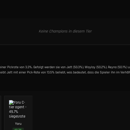
Keine Champions in diesem Tier
 einer Pickrate von 3.3%. Gefolgt werden sie von Jett (50.3%), Waylay (50.2%), Reyna (50.1%) 
ibt Jett mit einer Pick-Rate von 13.5% beliebt, was bedeutet, dass die Spieler ihn im Verhä
Yoru