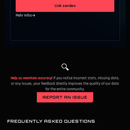
B
7.9
%
Bind
Competitive
Link senden
Mehr Infos
B
7.5
%
Lotus
Competitive
B
6.6
%
Abyss
Competitive
B
6.6
%
Corrode
Competitive
🔍
Help us maintain accuracy!
If you notice incorrect stats, missing data,
or any issues, your feedback directly improves the quality of our data
C
6.6
%
Ascent
Competitive
for the entire community.
REPORT AN ISSUE
C
4.9
%
Fracture
Competitive
FREQUENTLY ASKED QUESTIONS
C
2.5
%
Summit
Competitive