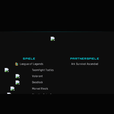
SPIELE
PARTNERSPIELE
League of Legends
Ark Survival Ascended
Teamfight Tactics
Valorant
Deadlock
Marvel Rivals
Slay the Spire 2
Counter-Strike 2
Palworld
RuneScape: