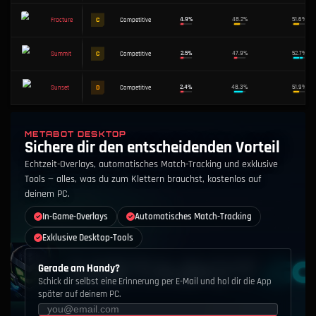
KARTE
TIER
MODUS
SPIELRATE
S
14.2
%
METABOT DESKTOP
Haven
Competitive
Sichere dir den entscheidenden Vorteil
Echtzeit-Overlays, automatisches Match-Tracking und exklusive
Tools — alles, was du zum Klettern brauchst, kostenlos auf
S
14.1
%
Split
Competitive
deinem PC.
In-Game-Overlays
Automatisches Match-Tracking
A
13.6
%
Breeze
Competitive
Exklusive Desktop-Tools
Gerade am Handy?
A
11.5
%
Pearl
Competitive
Schick dir selbst eine Erinnerung per E-Mail und hol dir die App
später auf deinem PC.