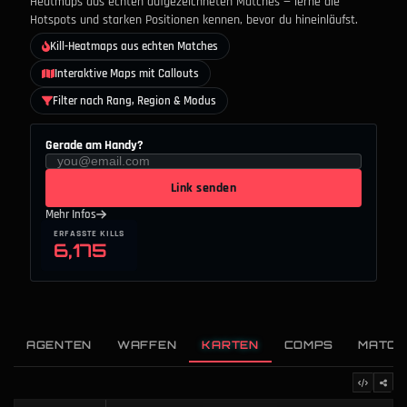
Heatmaps aus echten aufgezeichneten Matches — lerne die
Hotspots und starken Positionen kennen, bevor du hineinläufst.
Kill-Heatmaps aus echten Matches
Interaktive Maps mit Callouts
Filter nach Rang, Region & Modus
Gerade am Handy?
Link senden
Mehr Infos
ERFASSTE KILLS
6,175
AGENTEN
WAFFEN
KARTEN
COMPS
MATCH