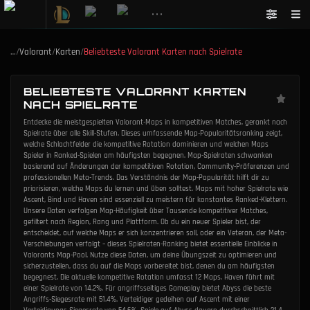
•••
…
/
Valorant
/
Karten
/
Beliebteste Valorant Karten nach Spielrate
BELIEBTESTE VALORANT KARTEN
NACH SPIELRATE
Entdecke die meistgespielten Valorant-Maps in kompetitiven Matches, gerankt nach
Spielrate über alle Skill-Stufen. Dieses umfassende Map-Popularitätsranking zeigt,
welche Schlachtfelder die kompetitive Rotation dominieren und welchen Maps
Spieler in Ranked-Spielen am häufigsten begegnen. Map-Spielraten schwanken
basierend auf Änderungen der kompetitiven Rotation, Community-Präferenzen und
professionellen Meta-Trends. Das Verständnis der Map-Popularität hilft dir zu
priorisieren, welche Maps du lernen und üben solltest. Maps mit hoher Spielrate wie
Ascent, Bind und Haven sind essenziell zu meistern für konstantes Ranked-Klettern.
Unsere Daten verfolgen Map-Häufigkeit über Tausende kompetitiver Matches,
gefiltert nach Region, Rang und Plattform. Ob du ein neuer Spieler bist, der
entscheidet, auf welche Maps er sich konzentrieren soll, oder ein Veteran, der Meta-
Verschiebungen verfolgt – dieses Spielraten-Ranking bietet essentielle Einblicke in
Valorants Map-Pool. Nutze diese Daten, um deine Übungszeit zu optimieren und
sicherzustellen, dass du auf die Maps vorbereitet bist, denen du am häufigsten
begegnest. Die aktuelle kompetitive Rotation umfasst 12 Maps. Haven führt mit
einer Spielrate von 14.2%. Für angriffsseitiges Gameplay bietet Abyss die beste
Angriffs-Siegesrate mit 51.4%. Verteidiger gedeihen auf Ascent mit einer