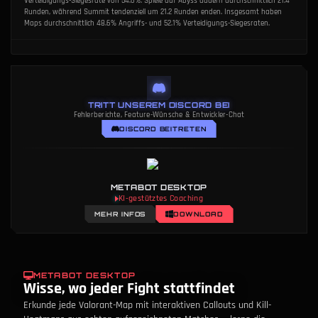
Verteidigungs-Siegesrate von 54.6%. Spiele auf Abyss dauern durchschnittlich 21.4
Runden, während Summit tendenziell um 21.2 Runden enden. Insgesamt haben
Maps durchschnittlich 48.6% Angriffs- und 52.1% Verteidigungs-Siegesraten.
TRITT UNSEREM DISCORD BEI
Fehlerberichte, Feature-Wünsche & Entwickler-Chat
DISCORD BEITRETEN
METABOT DESKTOP
KI-gestütztes Coaching
MEHR INFOS
DOWNLOAD
METABOT DESKTOP
Wisse, wo jeder Fight stattfindet
Erkunde jede Valorant-Map mit interaktiven Callouts und Kill-