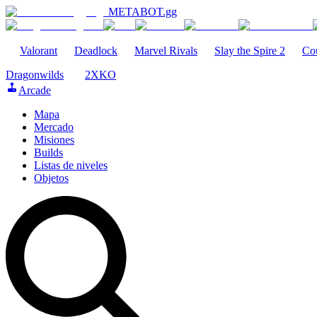
METABOT
.gg
Valorant
Deadlock
Marvel Rivals
Slay the Spire 2
Cou
Dragonwilds
2XKO
Arcade
Mapa
Mercado
Misiones
Builds
Listas de niveles
Objetos