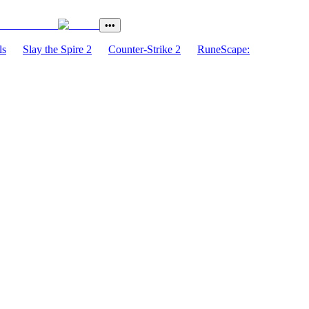
•••
ls
Slay the Spire 2
Counter-Strike 2
RuneScape: