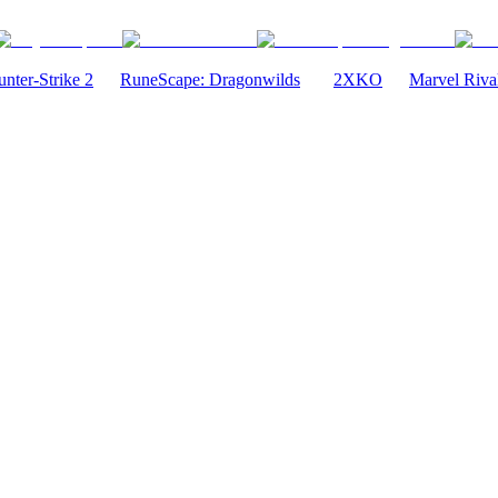
nter-Strike 2
RuneScape: Dragonwilds
2XKO
Marvel Riva