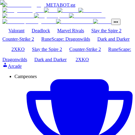
METABOT
.gg
•••
Valorant
Deadlock
Marvel Rivals
Slay the Spire 2
Counter-Strike 2
RuneScape: Dragonwilds
Dark and Darker
2XKO
Slay the Spire 2
Counter-Strike 2
RuneScape:
Dragonwilds
Dark and Darker
2XKO
Arcade
Campeones