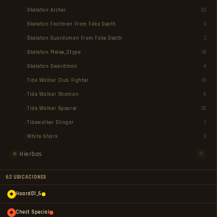
Skeleton Archer
23
Skeleton Footman From Fake Death
3
Skeleton Guardsman From Fake Death
2
Skeleton Melee_3type
18
Skeleton Swordman
4
Tide Walker Club Fighter
16
Tide Walker Shaman
6
Tide Walker Spearer
26
Tidewalker Slinger
7
White Shark
3
Hierbas
17
✿
62 UBICACIONES
Hoard01_6
◆
Chest Special
◆