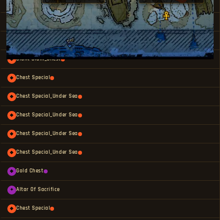
Ornate Chest Large
◆
Chest Special_Under Sea
◆
Altar Of Sacrifice
✦
Giant Clam_Chest
◆
Chest Special
◆
Chest Special_Under Sea
◆
Chest Special_Under Sea
◆
Chest Special_Under Sea
◆
Chest Special_Under Sea
◆
Gold Chest
◆
Altar Of Sacrifice
✦
Chest Special
◆