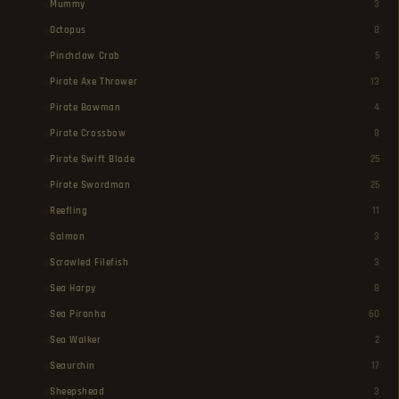
Mummy
3
Octopus
8
Pinchclaw Crab
5
Pirate Axe Thrower
13
Pirate Bowman
4
Pirate Crossbow
8
Pirate Swift Blade
25
Pirate Swordman
25
Reefling
11
Salmon
3
Scrawled Filefish
3
Sea Harpy
8
Sea Piranha
60
Sea Walker
2
Seaurchin
17
Sheepshead
3