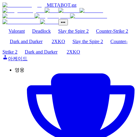
METABOT
.gg
•••
Valorant
Deadlock
Slay the Spire 2
Counter-Strike 2
Dark and Darker
2XKO
Slay the Spire 2
Counter-
Strike 2
Dark and Darker
2XKO
아케이드
영웅