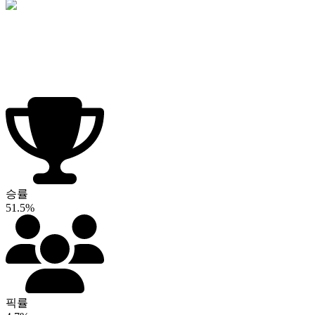
승률
51.5%
픽률