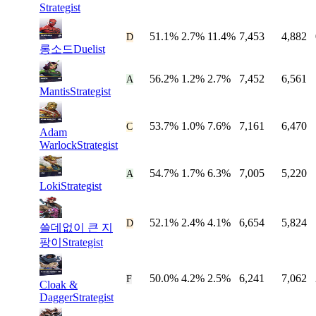
Strategist
51.1%
2.7%
11.4%
7,453
4,882
#
44
D
롱소드
Duelist
56.2%
1.2%
2.7%
7,452
6,561
#
45
A
Mantis
Strategist
53.7%
1.0%
7.6%
7,161
6,470
#
46
C
Adam
Warlock
Strategist
54.7%
1.7%
6.3%
7,005
5,220
#
47
A
Loki
Strategist
52.1%
2.4%
4.1%
6,654
5,824
#
48
D
쓸데없이 큰 지
팡이
Strategist
50.0%
4.2%
2.5%
6,241
7,062
#
49
F
Cloak &
Dagger
Strategist