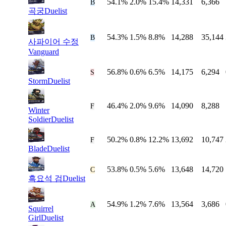
54.1%
2.0%
15.4%
14,331
6,366
#
6
B
곡궁
Duelist
54.3%
1.5%
8.8%
14,288
35,144
#
7
B
사파이어 수정
Vanguard
56.8%
0.6%
6.5%
14,175
6,294
#
8
S
Storm
Duelist
46.4%
2.0%
9.6%
14,090
8,288
#
9
F
Winter
Soldier
Duelist
50.2%
0.8%
12.2%
13,692
10,747
#
10
F
Blade
Duelist
53.8%
0.5%
5.6%
13,648
14,720
#
11
C
흑요석 검
Duelist
54.9%
1.2%
7.6%
13,564
3,686
#
12
A
Squirrel
Girl
Duelist