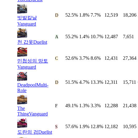
52.5%
1.8%
7.7%
12,519
18,206
#
19
D
빗발칼날
Vanguard
55.2%
1.4%
10.7%
12,487
7,651
#
20
A
천 갑옷
Duelist
52.6%
3.7%
8.6%
12,431
27,364
#
21
C
민첩성의 망토
Vanguard
51.5%
4.7%
13.3%
12,311
15,711
#
22
D
Deadpool
Multi-
Role
49.1%
1.3%
3.3%
12,288
21,438
#
23
F
The
Thing
Vanguard
57.6%
1.9%
12.8%
12,182
10,595
#
24
S
도란의 검
Duelist