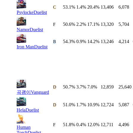
53.1%
1.4%
20.4%
13,406
6,078
#
13
C
Psylocke
Duelist
50.6%
2.2%
17.1%
13,320
5,704
#
14
F
Namor
Duelist
54.3%
0.9%
14.2%
13,246
4,214
#
15
B
Iron Man
Duelist
50.7%
3.7%
7.0%
12,859
25,640
#
16
D
곡괭이
Vanguard
51.0%
1.7%
10.9%
12,724
5,087
#
17
D
Hela
Duelist
51.8%
0.4%
12.0%
12,711
4,496
#
18
F
Human
Torch
Duelist