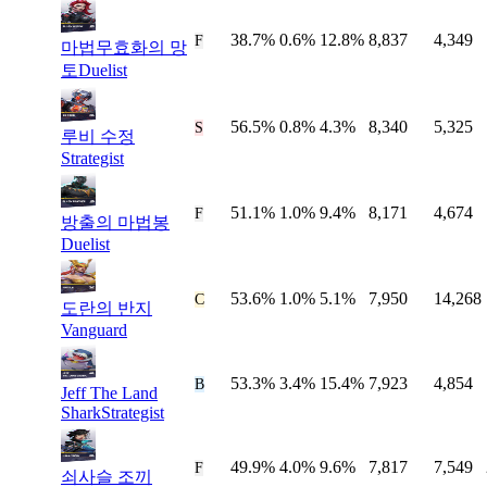
38.7%
0.6%
12.8%
8,837
4,349
#
38
F
마법무효화의 망
토
Duelist
56.5%
0.8%
4.3%
8,340
5,325
#
39
S
루비 수정
Strategist
51.1%
1.0%
9.4%
8,171
4,674
#
40
F
방출의 마법봉
Duelist
53.6%
1.0%
5.1%
7,950
14,268
#
41
C
도란의 반지
Vanguard
53.3%
3.4%
15.4%
7,923
4,854
#
42
B
Jeff The Land
Shark
Strategist
49.9%
4.0%
9.6%
7,817
7,549
#
43
F
쇠사슬 조끼