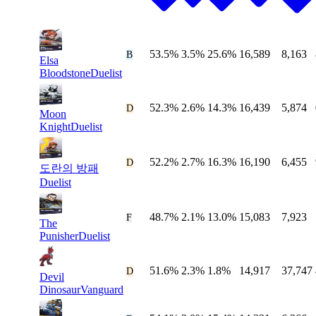
53.5%
3.5%
25.6%
16,589
8,163
B
Elsa
Bloodstone
Duelist
52.3%
2.6%
14.3%
16,439
5,874
D
Moon
Knight
Duelist
52.2%
2.7%
16.3%
16,190
6,455
D
도란의 방패
Duelist
48.7%
2.1%
13.0%
15,083
7,923
#
4
F
The
Punisher
Duelist
51.6%
2.3%
1.8%
14,917
37,747
#
5
D
Devil
Dinosaur
Vanguard