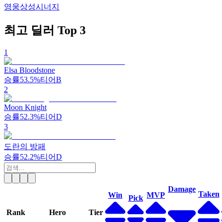
영웅
상성
시너지
최고 딜러 Top 3
1
Elsa Bloodstone
승률
53.5%
티어
B
2
Moon Knight
승률
52.3%
티어
D
3
도란의 방패
승률
52.2%
티어
D
Damage
Taken
Win
MVP
Pick
Rank
Hero
Tier