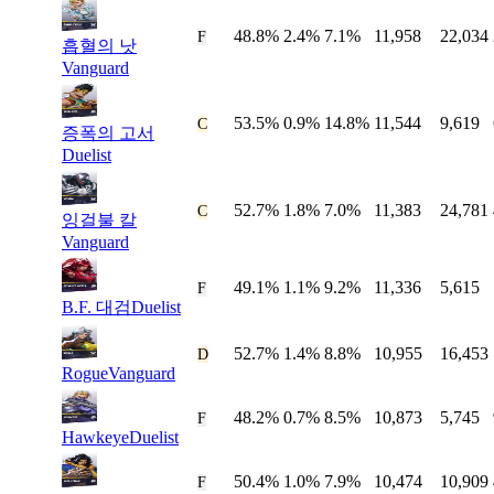
48.8%
2.4%
7.1%
11,958
22,034
#
25
F
흡혈의 낫
Vanguard
53.5%
0.9%
14.8%
11,544
9,619
#
26
C
증폭의 고서
Duelist
52.7%
1.8%
7.0%
11,383
24,781
#
27
C
잉걸불 칼
Vanguard
49.1%
1.1%
9.2%
11,336
5,615
#
28
F
B.F. 대검
Duelist
52.7%
1.4%
8.8%
10,955
16,453
#
29
D
Rogue
Vanguard
48.2%
0.7%
8.5%
10,873
5,745
#
30
F
Hawkeye
Duelist
50.4%
1.0%
7.9%
10,474
10,909
#
31
F