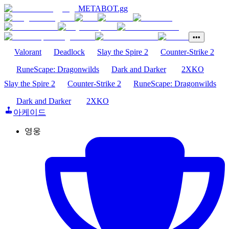
METABOT
.gg
•••
Valorant
Deadlock
Slay the Spire 2
Counter-Strike 2
RuneScape: Dragonwilds
Dark and Darker
2XKO
Slay the Spire 2
Counter-Strike 2
RuneScape: Dragonwilds
Dark and Darker
2XKO
아케이드
영웅