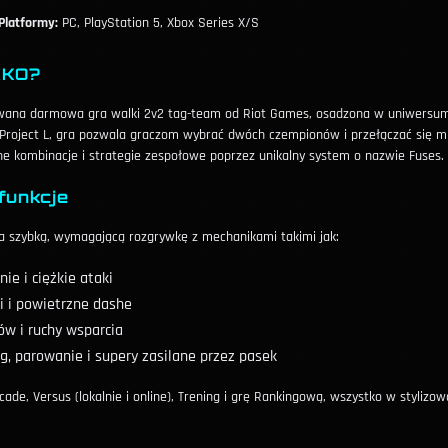
Platformy:
PC, PlayStation 5, Xbox Series X/S
XKO?
wana darmowa gra walki 2v2 tag-team od Riot Games, osadzona w uniwersum
 Project L, gra pozwala graczom wybrać dwóch czempionów i przełączać się m
ne kombinacje i strategie zespołowe poprzez unikalny system o nazwie Fuses.
funkcje
na szybką, wymagającą rozgrywkę z mechanikami takimi jak:
nie i ciężkie ataki
i i powietrzne dashe
w i ruchy wsparcia
g, parowanie i supery zasilane przez pasek
ade, Versus (lokalnie i online), Trening i grę Rankingową, wszystko w stylizow