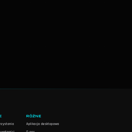
E
RÓŻNE
rzystania
Aplikacja desktopowa
rywatności
O nas