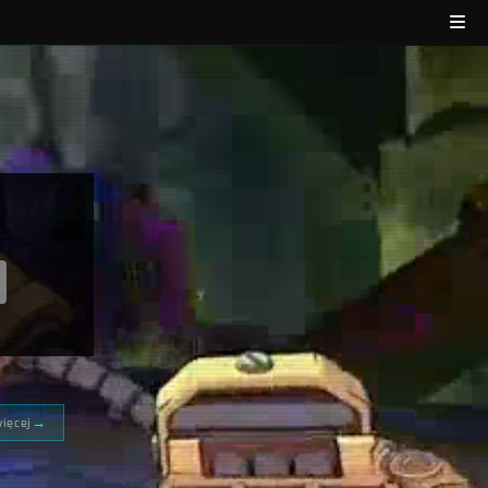
→
więcej