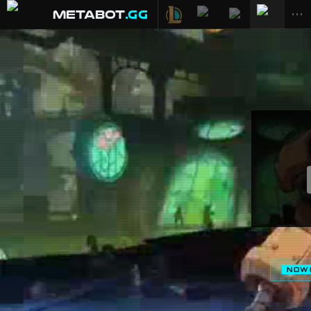
METABOT
.gg
•••
NOW