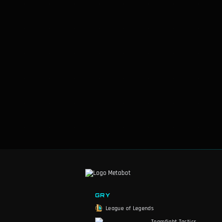
GRY
League of Legends
Teamfight Tactics