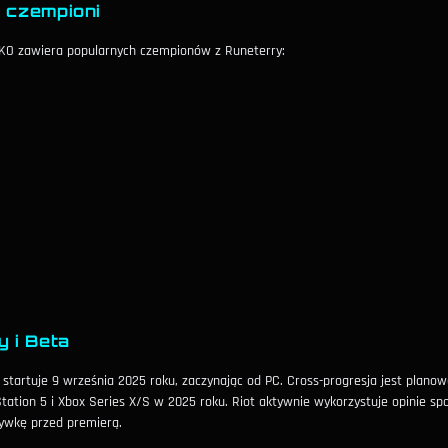
 czempioni
KO zawiera popularnych czempionów z Runeterry:
y i Beta
tartuje 9 września 2025 roku, zaczynając od PC. Cross-progresja jest planow
Station 5 i Xbox Series X/S w 2025 roku. Riot aktywnie wykorzystuje opinie sp
rywkę przed premierą.