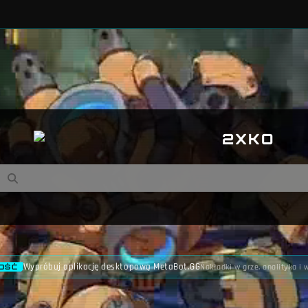
2XKO
Wypróbuj aplikację desktopową MetaBot.GG
Nakładki w grze, analityka i 
OŚĆ