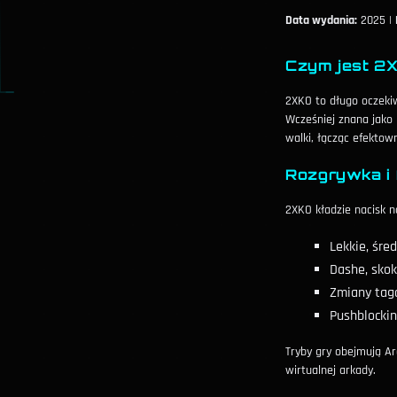
Data wydania:
2025 |
Czym jest 2
2XKO to długo oczeki
Wcześniej znana jako
walki, łącząc efektow
Rozgrywka i 
2XKO kładzie nacisk 
Lekkie, śred
Dashe, skok
Zmiany tagó
Pushblockin
Tryby gry obejmują Arc
wirtualnej arkady.