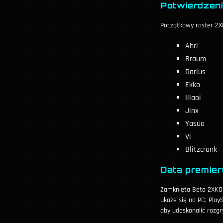
Potwierdzeni
Początkowy roster 2X
Ahri
Braum
Darius
Ekko
Illaoi
Jinx
Yasuo
Vi
Blitzcrank
Data premier
Zamknięta Beta 2XKO s
ukaże się na PC, Play
aby udoskonalić rozg