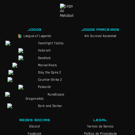
JOGOS
JOGOS PARCEIROS
League of Legends
Ark Survival Ascended
Teamfight Tactics
Valorant
Deadlock
Marvel Rivals
Slay the Spire 2
Counter-Strike 2
Palworld
RuneScape:
Dragonwilds
Dark and Darker
REDES SOCIAIS
LEGAL
Discord
Termos de Servico
Facebook
Politica de Privacidade