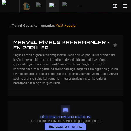
•••
…
/
Marvel Rivals
/
Kahramanlar
/
Most Popular
MARVEL RIVALS KAHRAMANLAR -
EN POPÜLER
Seçilme oranına göre sıralanmış Marvel Rivals'daki en popüler kahramanları
keşfedin, rekabetçi ortama hangi karakterlerin hükmettiğini ve dünya
çapındaki oyuncuların ilgisini çektiğini ortaya koyar. Seçilme oranı, bir
kahramanın tüm maçlarda ne sıklıkla seçildiğini ölçer ve hem algılanan gücünü
hem de oyuncu tabanına genel çekiciliğini yansıtır. Invisible Woman gibi yüksek
seçilme oranına sahip kahramanlar metayı şekillendirir, çünkü onlarla
neredeyse her maçta karşılaşırsınız.
DISCORD'UMUZA KATILIN
Hata bildirimleri, özellik istekleri ve geliştirici sohbeti
DISCORD'A KATIL