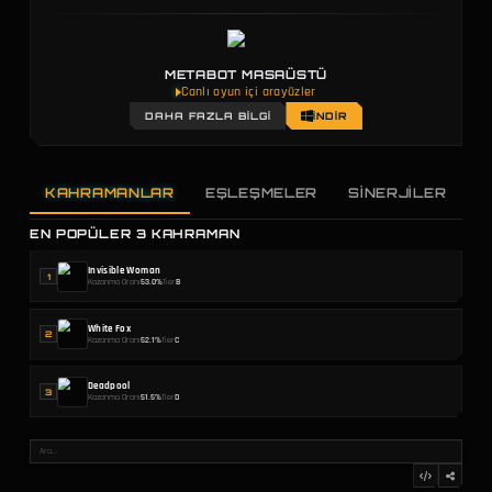
METABOT MASAÜSTÜ
Canlı oyun içi arayüzler
DAHA FAZLA BILGI
İNDIR
KAHRAMANLAR
EŞLEŞMELER
SINERJILER