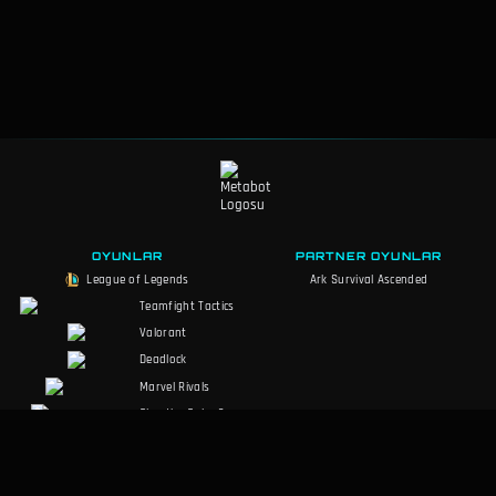
OYUNLAR
PARTNER OYUNLAR
League of Legends
Ark Survival Ascended
Teamfight Tactics
Valorant
Deadlock
Marvel Rivals
Slay the Spire 2
Counter-Strike 2
Palworld
RuneScape: