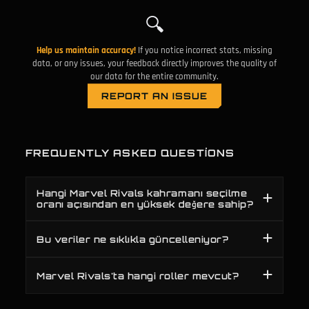
Duelist
🔍
Blade
50.3%
0.
F
#
43
Duelist
Help us maintain accuracy!
If you notice incorrect stats, missing
Yakut Kristal
56.5%
0.
S
#
44
data, or any issues, your feedback directly improves the quality of
Strategist
our data for the entire community.
Black Cat
54.8%
0.
B
#
45
REPORT AN ISSUE
Duelist
Hawkeye
48.2%
0.
F
#
46
Duelist
FREQUENTLY ASKED QUESTIONS
Storm
56.8%
0.
S
#
47
Duelist
BüYüSavar Pelerin
38.8%
0.
F
#
48
Hangi Marvel Rivals kahramanı seçilme
Duelist
oranı açısından en yüksek değere sahip?
Obsidiyen KıLıç
53.7%
0.
C
#
49
Duelist
Bu veriler ne sıklıkla güncelleniyor?
Human Torch
51.8%
0.
F
#
50
Duelist
Marvel Rivals'ta hangi roller mevcut?