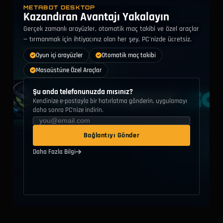
Captain America
METABOT DESKTOP
54.8%
1.
A
#
33
Kazandıran Avantajı Yakalayın
Vanguard
Gerçek zamanlı arayüzler, otomatik maç takibi ve özel araçlar
Mantis
56.1%
1.
A
#
34
Strategist
— tırmanmak için ihtiyacınız olan her şey, PC'nizde ücretsiz.
TEK KıLıCı
Oyun içi arayüzler
Otomatik maç takibi
49.1%
1.
F
#
35
Duelist
Masaüstüne Özel Araçlar
HançEr
59.1%
1.
S
#
36
Vanguard
Şu anda telefonunuzda mısınız?
İNfilak DeğNeğI
Kendinize e-postayla bir hatırlatma gönderin, uygulamayı
51.1%
1.
F
#
37
Duelist
daha sonra PC'nize indirin.
Adam Warlock
53.7%
1.
C
#
38
Strategist
Bağlantıyı Gönder
Doran'ıN YüZüğü
53.5%
1.
C
#
39
Daha Fazla Bilgi
Vanguard
Wolverine
50.3%
1.
F
#
40
Duelist
Iron Man
54.3%
0.
B
#
41
Duelist
Kuvvet Kitabı
53.5%
0.
C
#
42