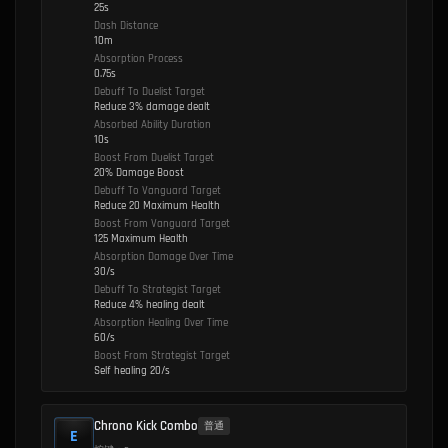
25s
Dash Distance
10m
Absorption Process
0.75s
Debuff To Duelist Target
Reduce 3% damage dealt
Absorbed Ability Duration
10s
Boost From Duelist Target
20% Damage Boost
Debuff To Vanguard Target
Reduce 20 Maximum Health
Boost From Vanguard Target
125 Maximum Health
Absorption Damage Over Time
30/s
Debuff To Strategist Target
Reduce 4% healing dealt
Absorption Healing Over Time
60/s
Boost From Strategist Target
Self healing 20/s
Chrono Kick Combo
普通
E