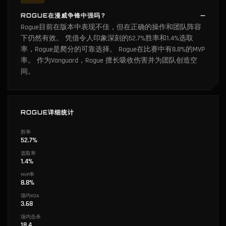
ROGUE在漫威争锋中强吗？
Rogue目前在版本中表现不佳，但在正确的操作和团队阵容
下仍然有效。 凭借令人印象深刻的52.7%胜率和1.4%选取
率，Rogue是爬分的可靠选择。 Rogue在比赛中有8.8%的MVP
率。 作为Vanguard，Rogue 擅长吸收伤害并为团队创造空
间。
ROGUE详细统计
胜率
52.7%
选取率
1.4%
MVP率
8.8%
场均KDA
3.68
场均击杀
18.4