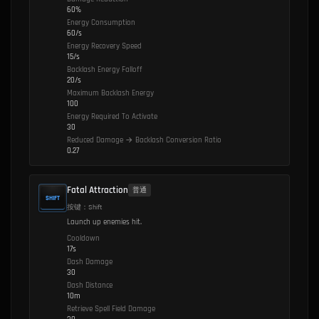
60%
Energy Consumption
60/s
Energy Recovery Speed
15/s
Backlash Energy Falloff
20/s
Maximum Backlash Energy
100
Energy Required To Activate
30
Reduced Damage → Backlash Conversion Ratio
0.27
Fatal Attraction
普通
SHIFT
按键：Shift
Launch up enemies hit.
Cooldown
17s
Dash Damage
30
Dash Distance
10m
Retrieve Spell Field Damage