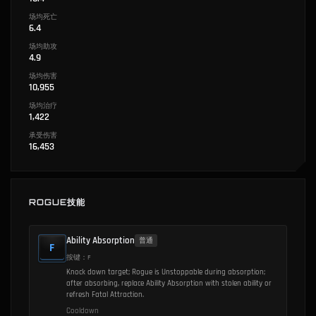
场均死亡
6.4
场均助攻
4.9
场均伤害
10,955
场均治疗
1,422
承受伤害
16,453
ROGUE技能
Ability Absorption
普通
F
按键：F
Knock down target; Rogue is Unstoppable during absorption;
after absorbing, replace Ability Absorption with stolen ability or
refresh Fatal Attraction.
Cooldown