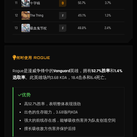
D
11
50.7
%
3.7
%
7.0
%
十字镐
F
12
The Thing
49.1
%
1.3
%
3.3
%
F
13
48.8
%
2.4
%
7.1
%
吸血鬼节杖
何时使用
ROGUE
Rogue是漫威争锋中的
Vanguard
英雄，拥有
52.7%胜率
和
1.4%
选取率
。此英雄场均3.68 KDA，18.4击杀和6.4死亡。
优势
高52.7%胜率，表明整体表现强劲
出色的生存能力，3.68场均KDA
强大的前线存在感，能够吸收伤害并为队友创造空间
擅长吸收敌方伤害并保护后排