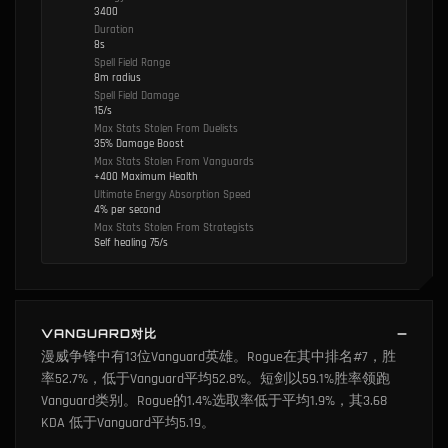
3400
Duration
8s
Spell Field Range
8m radius
Spell Field Damage
15/s
Max Stats Stolen From Duelists
35% Damage Boost
Max Stats Stolen From Vanguards
+400 Maximum Health
Ultimate Energy Absorption Speed
4% per second
Max Stats Stolen From Strategists
Self healing 75/s
VANGUARD对比
漫威争锋中有13位Vanguard英雄。Rogue在其中排名#7，胜
率52.7%，低于Vanguard平均52.8%。短剑以59.1%胜率领跑
Vanguard类别。Rogue的1.4%选取率低于平均1.9%，其3.68
KDA 低于Vanguard平均5.19。