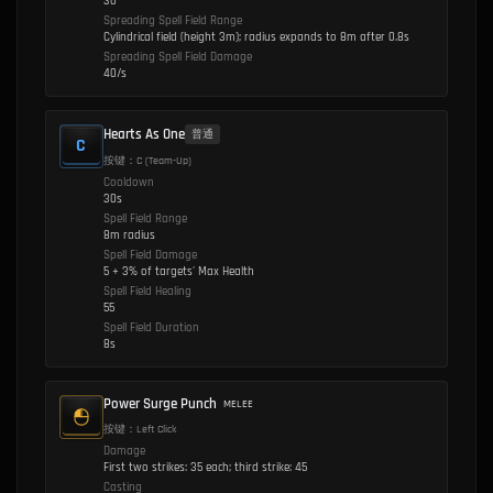
30
Spreading Spell Field Range
Cylindrical field (height 3m); radius expands to 8m after 0.8s
Spreading Spell Field Damage
40/s
Hearts As One
普通
C
按键：C (Team-Up)
Cooldown
30s
Spell Field Range
8m radius
Spell Field Damage
5 + 3% of targets' Max Health
Spell Field Healing
55
Spell Field Duration
8s
Power Surge Punch
MELEE
按键：Left Click
Damage
First two strikes: 35 each; third strike: 45
Casting