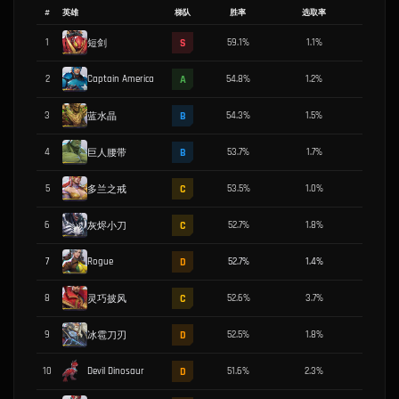
#
英雄
梯队
胜率
选取率
MVP
S
1
59.1
%
1.1
%
4.5
%
短剑
A
2
Captain America
54.8
%
1.2
%
12.1
%
B
3
54.3
%
1.5
%
8.8
%
蓝水晶
B
4
53.7
%
1.7
%
7.5
%
巨人腰带
C
5
53.5
%
1.0
%
5.1
%
多兰之戒
C
6
52.7
%
1.8
%
7.0
%
灰烬小刀
D
7
Rogue
52.7
%
1.4
%
8.8
%
C
8
52.6
%
3.7
%
8.6
%
灵巧披风
D
9
52.5
%
1.8
%
7.7
%
冰雹刀刃
D
10
Devil Dinosaur
51.6
%
2.3
%
1.8
%