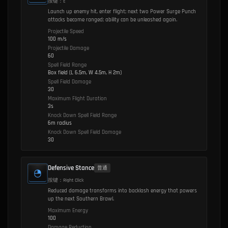
按键：E
Launch up enemy hit, enter flight; next two Power Surge Punch
attacks become ranged; ability can be unleashed again.
Projectile Speed
100 m/s
Projectile Damage
60
Spell Field Range
Box field (L 6.5m, W 4.5m, H 2m)
Spell Field Damage
30
Maximum Flight Duration
3s
Knock Down Spell Field Range
6m radius
Knock Down Spell Field Damage
30
Defensive Stance
普通
按键：Right Click
Reduced damage transforms into backlash energy that powers
up the next Southern Brawl.
Maximum Energy
100
Damage Reduction