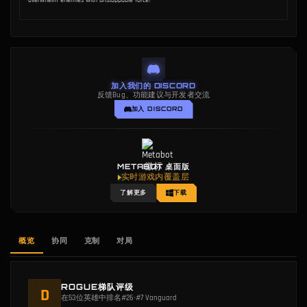
overwhelm enemies with unstoppable force!
加入我们的 DISCORD
反馈Bug、功能建议与开发者交流
加入 DISCORD
METABOT 桌面版
实时游戏内覆盖层
了解更多
下载
概览
协同
克制
对局
ROGUE梯队评级
D
在53位英雄中排名#26
•
#7 Vanguard