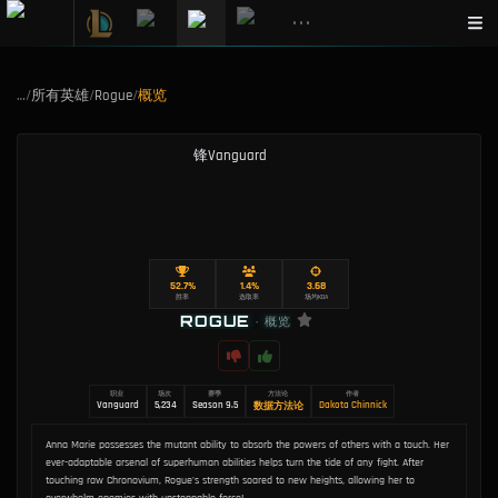
•••
…
/
所有英雄
/
Rogue
/
概览
52.7%
1.4%
3.68
胜率
选取率
场均KDA
ROGUE
•
概览
职业
场次
赛季
方法论
作者
Vanguard
5,234
Season 9.5
Dakota Chinnick
数据方法论
Anna Marie possesses the mutant ability to absorb the powers of others with a touch. Her
ever-adaptable arsenal of superhuman abilities helps turn the tide of any fight. After
touching raw Chronovium, Rogue's strength soared to new heights, allowing her to