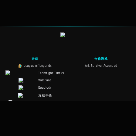
游戏
合作游戏
League of Legends
Ark Survival Ascended
Teamfight Tactics
Valorant
Deadlock
漫威争锋
Slay the Spire 2
Counter-Strike 2
幻兽帕鲁
RuneScape:
Dragonwilds