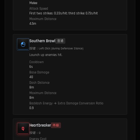
Melee
Attack Speed
First two strikes: 0.33s/hit; third strike: 0.73s/hit
Maximum Distance
4.5m
Southern Brawl
普通
按键：Left Click (during Defensive Stance)
Launch up enemies hit.
Cooldown
6s
Base Damage
40
Dash Distance
8m
Maximum Distance
8m
Backlash Energy → Extra Damage Conversion Ratio
0.9
Heartbreaker
终极
Q
按键：Q
Energy Cost