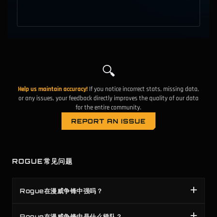
🔍
Help us maintain accuracy!
If you notice incorrect stats, missing data,
or any issues, your feedback directly improves the quality of our data
for the entire community.
REPORT AN ISSUE
ROGUE常见问题
Rogue在漫威争锋中强吗？
Rogue在漫威争锋中是什么梯队？