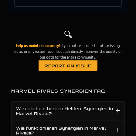
Invisible Woman
Übergroßer Stab
#
69
+
Strategist
Strategist
Psylocke
Invisible Woman
#
70
+
Duelist
Strategist
🔍
Rocket Raccoon
Cloak & Dagger
#
71
+
Strategist
Strategist
Help us maintain accuracy!
If you notice incorrect stats, missing
Invisible Woman
Verstärkender Wälzer
data, or any issues, your feedback directly improves the quality of
#
72
+
Strategist
Duelist
our data for the entire community.
REPORT AN ISSUE
Cloak & Dagger
Dorans Schild
#
73
+
Strategist
Duelist
Mantel Des Geschicks
Adam Warlock
#
74
+
Vanguard
Strategist
MARVEL RIVALS SYNERGIEN FAQ
Invisible Woman
Elsa Bloodstone
#
75
+
Strategist
Duelist
Was sind die besten Helden-Synergien in
Dolch
Invisible Woman
Marvel Rivals?
#
76
+
Vanguard
Strategist
Wie funktionieren Synergien in Marvel
Spitzhacke
Dorans Schild
#
77
+
Rivals?
Vanguard
Duelist