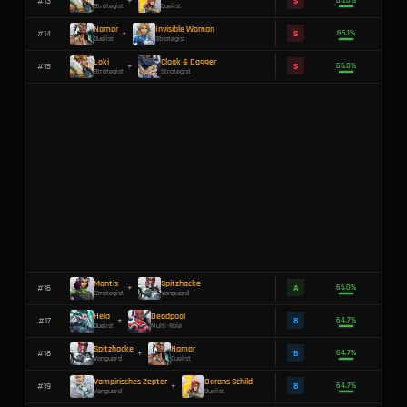
Loki
Hela
+
Strategist
Duelist
Loki
Vampirisches Zepter
+
Strategist
Vanguard
Loki
Elsa Bloodstone
#
4
+
Strategist
Duelist
Loki
Deadpool
#
5
+
Strategist
Multi-Role
Saphirkristall
Moon Knight
#
6
+
Vanguard
Duelist
Langschwert
Deadpool
#
7
+
Duelist
Multi-Role
Mantel Des Geschicks
Stoffrüstung
#
8
+
Vanguard
Duelist
Cloak & Dagger
Dorans Klinge
#
9
+
Strategist
Duelist
Stoffrüstung
Invisible Woman
#
10
+
Duelist
Strategist