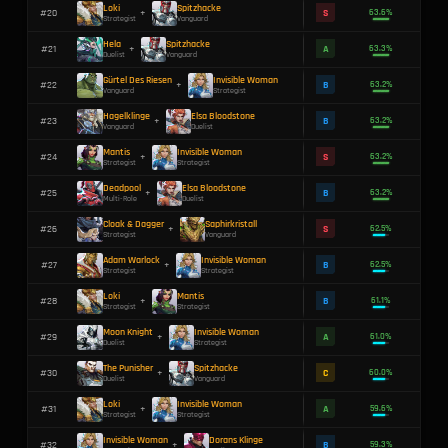
Invisible Woman
Deadpool
#
11
+
Strategist
Multi-Role
Invisible Woman
Rogue
#
12
+
Strategist
Vanguard
Loki
Dorans Schild
#
13
+
Strategist
Duelist
Namor
Invisible Woman
#
14
+
Duelist
Strategist
Loki
Cloak & Dagger
#
15
+
Strategist
Strategist