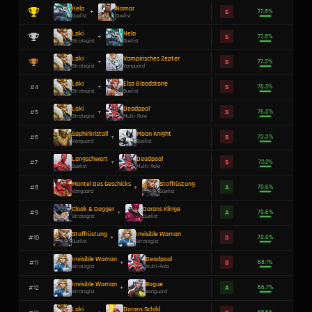
RANG
HELDEN-SYNERGIE
Hela
Namor
+
Duelist
Duelist