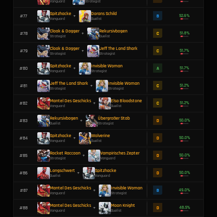
Spitzhacke
Deadpool
#
49
+
Vanguard
Multi-Role
Invisible Woman
Dorans Schild
#
50
+
Strategist
Duelist
Spitzhacke
Vampirisches Zepter
#
51
+
Vanguard
Vanguard