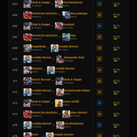
Langschwert
Elsa Bloodstone
#
40
+
Duelist
Duelist
Saphirkristall
Invisible Woman
#
41
+
Vanguard
Strategist
Rekursivbogen
Invisible Woman
#
42
+
Duelist
Strategist
Invisible Woman
Vampirisches Zepter
#
43
+
Strategist
Vanguard
Mantel Des Geschicks
Deadpool
#
44
+
Vanguard
Multi-Role
Saphirkristall
Spitzhacke
#
45
+
Vanguard
Vanguard
Hela
Jeff The Land Shark
#
46
+
Duelist
Strategist
Cloak & Dagger
Adam Warlock
#
47
+
Strategist
Strategist
Mantel Des Geschicks
Dorans Klinge
#
48
+
Vanguard
Duelist