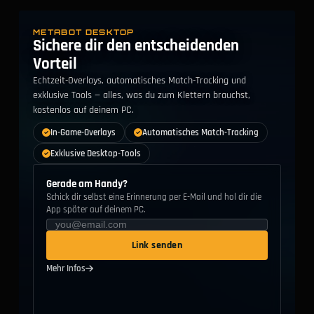
#
60
+
Strategist
Vanguard
METABOT DESKTOP
Cloak & Dagger
Spitzhacke
#
61
+
Sichere dir den entscheidenden
Strategist
Vanguard
Vorteil
Mantel Des Geschicks
Saphirkristall
#
62
+
Echtzeit-Overlays, automatisches Match-Tracking und
Vanguard
Vanguard
exklusive Tools — alles, was du zum Klettern brauchst,
Cloak & Dagger
Namor
kostenlos auf deinem PC.
#
63
+
Strategist
Duelist
In-Game-Overlays
Automatisches Match-Tracking
Cloak & Dagger
Elsa Bloodstone
#
64
+
Exklusive Desktop-Tools
Strategist
Duelist
Mantel Des Geschicks
Rekursivbogen
Gerade am Handy?
#
65
+
Vanguard
Duelist
Schick dir selbst eine Erinnerung per E-Mail und hol dir die
App später auf deinem PC.
Cloak & Dagger
Deadpool
#
66
+
Strategist
Multi-Role
Link senden
Mantel Des Geschicks
Hela
#
67
+
Vanguard
Duelist
Mehr Infos
Hagelklinge
Invisible Woman
#
68
+
Vanguard
Strategist