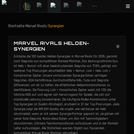
•••
Startseite
/
Marvel Rivals
/
Synergien
MARVEL RIVALS HELDEN-
SYNERGIEN
Entdecke die 100 besten Helden-Synergien in Marvel Rivals für 2026, gerankt
nach Siegrate aus kompetitiven Ranked-Matches. Das leistungsstärkste Duo
ist Hela + Namor mit einer beeindruckenden Siegrate von 77.8%, gefolgt von
weiteren Top-Paarungen einschließlich Hela + Namor, Loki + Hela, Loki +
Vampirisches Zepter. Unsere umfassenden Synergie-Daten verfolgen
Siegraten, KDA-Verhältnisse, durchschnittliche Kills, Tode und Siegrate-
Differenzen, um dir zu helfen, die effektivsten Heldenkombinationen zu
identifizieren. Die Paarung Loki + Vampirisches Zepter weist mit 7.59 die
höchste KDA auf und eignet sich hervorragend für Spieler, die sich auf
individuelle Leistung konzentrieren. Die häufigste Rollen-Kombination unter
Top-Synergien ist Duelist+Strategist, erscheint in 31 der Top-Paarungen. Jede
Synergie zeigt die WR-Diff-Spalte, die angibt, wie viel besser ein Held
abschneidet, wenn er mit seinem Synergie-Partner gepaart ist, verglichen mit
seiner Solo-Siegrate. Nutze diese Daten, um dich mit Teammitgliedern
abzustimmen, stärkere Teamkompositionen aufzubauen und in der Ranked-
Leiter aufzusteigen. Alle Statistiken werden täglich aus Tausenden
kompetitiver Marvel Rivals Matches aktualisiert.