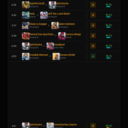
Vanguard
Strategist
Hagelklinge
Elsa Bloodstone
#
23
+
Vanguard
Duelist
Mantis
Invisible Woman
#
24
+
Strategist
Strategist
Deadpool
Elsa Bloodstone
#
25
+
Multi-Role
Duelist
Cloak & Dagger
Saphirkristall
#
26
+
Strategist
Vanguard
Adam Warlock
Invisible Woman
#
27
+
Strategist
Strategist
Loki
Mantis
#
28
+
Strategist
Strategist
Moon Knight
Invisible Woman
#
29
+
Duelist
Strategist
The Punisher
Spitzhacke
#
30
+
Duelist
Vanguard