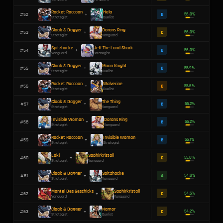
Loki
Invisible Woman
#
31
+
Strategist
Strategist
Invisible Woman
Dorans Klinge
#
32
+
Strategist
Duelist
Cloak & Dagger
Hagelklinge
#
33
+
Strategist
Vanguard
Rocket Raccoon
Dorans Ring
#
34
+
Strategist
Vanguard
Übergroßer Stab
Rogue
#
35
+
Strategist
Vanguard
Hela
Invisible Woman
#
36
+
Duelist
Strategist
Invisible Woman
The Thing
#
37
+
Strategist
Vanguard
Moon Knight
Spitzhacke
#
38
+
Duelist
Vanguard
The Punisher
Cloak & Dagger
#
39
+
Duelist
Strategist