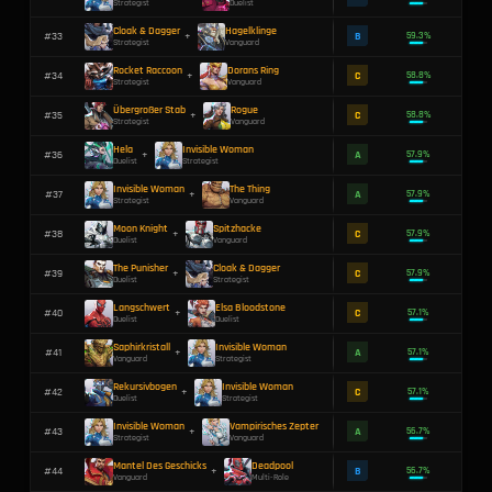
Mantis
Spitzhacke
#
16
+
Strategist
Vanguard
Hela
Deadpool
#
17
+
Duelist
Multi-Role
Spitzhacke
Namor
#
18
+
Vanguard
Duelist
Vampirisches Zepter
Dorans Schild
#
19
+
Vanguard
Duelist
Loki
Spitzhacke
#
20
+
Strategist
Vanguard
Hela
Spitzhacke
#
21
+
Duelist
Vanguard
Gürtel Des Riesen
Invisible Woman
#
22
+