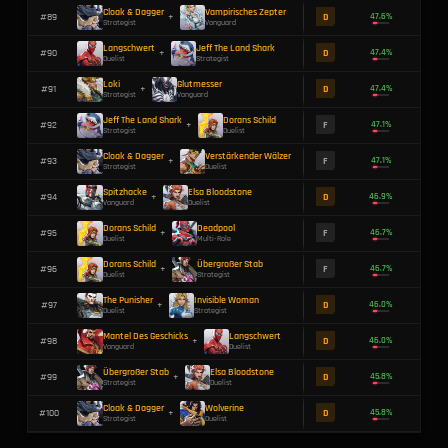
Rocket Raccoon
Hela
#
52
+
Strategist
Duelist
Cloak & Dagger
Dorans Ring
#
53
+
Strategist
Vanguard
Spitzhacke
Jeff The Land Shark
#
54
+
Vanguard
Strategist
Cloak & Dagger
Moon Knight
#
55
+
Strategist
Duelist
Rocket Raccoon
Wolverine
#
56
+
Strategist
Duelist
Cloak & Dagger
The Thing
#
57
+
Strategist
Vanguard
Invisible Woman
Dorans Ring
#
58
+
Strategist
Vanguard
Rocket Raccoon
Invisible Woman
#
59
+
Strategist
Strategist
Loki
Saphirkristall