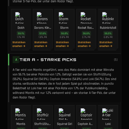
starker S-Tier-Pick, der unter dem Radar fliegt.
Dolch
Dorans Klinge
Storm
Rocket Raccoon
Rubinkristall
59.1
%
57.6
%
56.8
%
56.6
%
56.5
%
1.1
%
PR
1.9
%
PR
0.6
%
PR
3.1
%
PR
0.8
%
PR
Statistiken
Statistiken
Statistiken
Statistiken
Statistiken
ansehen →
ansehen →
ansehen →
ansehen →
ansehen →
TIER A - STARKE PICKS
A
(
5
)
A-Tier wird von Mantis angeführt, was das Meta dominiert mit einer Winrate
von 56.1% bei einer Pickrate von 1.2%. Gefolgt werden sie von StoffrüStung
(55.2%), Squirrel Girl (54.9%), Captain America (54.8%) und Loki (54.7%). Das sind
starke, verlässliche Helden, die in fast jedem Spiel gut abschneiden. In puncto
Beliebtheit ist Loki hier mit einer Pick-Rate von 1.7% der Publikumsliebling,
während Mantis mit nur 1.2% verkannt wird — ein starker A-Tier-Pick, der unter
dem Radar fliegt.
Mantis
StoffrüStung
Squirrel Girl
Captain America
Loki