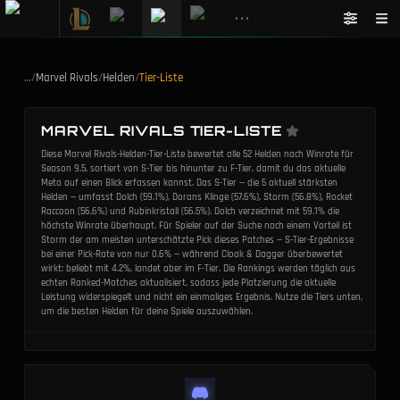
•••
…
/
Marvel Rivals
/
Helden
/
Tier-Liste
MARVEL RIVALS TIER-LISTE
Diese Marvel Rivals-Helden-Tier-Liste bewertet alle 52 Helden nach Winrate für
Season 9.5, sortiert von S-Tier bis hinunter zu F-Tier, damit du das aktuelle
Meta auf einen Blick erfassen kannst. Das S-Tier — die 5 aktuell stärksten
Helden — umfasst Dolch (59.1%), Dorans Klinge (57.6%), Storm (56.8%), Rocket
Raccoon (56.6%) und Rubinkristall (56.5%). Dolch verzeichnet mit 59.1% die
höchste Winrate überhaupt. Für Spieler auf der Suche nach einem Vorteil ist
Storm der am meisten unterschätzte Pick dieses Patches — S-Tier-Ergebnisse
bei einer Pick-Rate von nur 0.6% — während Cloak & Dagger überbewertet
wirkt: beliebt mit 4.2%, landet aber im F-Tier. Die Rankings werden täglich aus
echten Ranked-Matches aktualisiert, sodass jede Platzierung die aktuelle
Leistung widerspiegelt und nicht ein einmaliges Ergebnis. Nutze die Tiers unten,
um die besten Helden für deine Spiele auszuwählen.