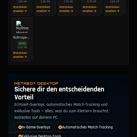
1.3
%
PR
2.4
%
PR
2.1
%
PR
0.7
%
PR
2.0
%
PR
Statistiken
Statistiken
Statistiken
Statistiken
Statistiken
ansehen →
ansehen →
ansehen →
ansehen →
ansehen →
Nullmagie-Mantel
38.8
%
0.6
%
PR
Statistiken
ansehen →
METABOT DESKTOP
Sichere dir den entscheidenden
Vorteil
Echtzeit-Overlays, automatisches Match-Tracking und
exklusive Tools — alles, was du zum Klettern brauchst,
kostenlos auf deinem PC.
In-Game-Overlays
Automatisches Match-Tracking
Exklusive Desktop-Tools