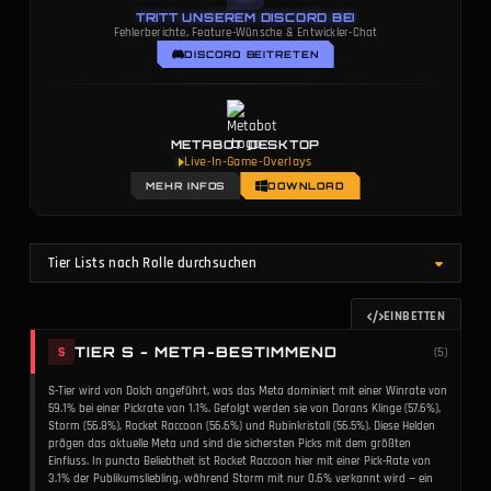
TRITT UNSEREM DISCORD BEI
Fehlerberichte, Feature-Wünsche & Entwickler-Chat
DISCORD BEITRETEN
METABOT DESKTOP
Live-In-Game-Overlays
MEHR INFOS
DOWNLOAD
Tier Lists nach Rolle durchsuchen
EINBETTEN
TIER S - META-BESTIMMEND
S
(
5
)
S-Tier wird von Dolch angeführt, was das Meta dominiert mit einer Winrate von
59.1% bei einer Pickrate von 1.1%. Gefolgt werden sie von Dorans Klinge (57.6%),
Storm (56.8%), Rocket Raccoon (56.6%) und Rubinkristall (56.5%). Diese Helden
prägen das aktuelle Meta und sind die sichersten Picks mit dem größten
Einfluss. In puncto Beliebtheit ist Rocket Raccoon hier mit einer Pick-Rate von
3.1% der Publikumsliebling, während Storm mit nur 0.6% verkannt wird — ein