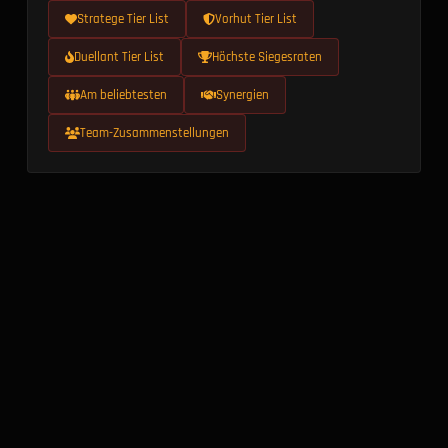
Stratege Tier List
Vorhut Tier List
Duellant Tier List
Höchste Siegesraten
Am beliebtesten
Synergien
Team-Zusammenstellungen