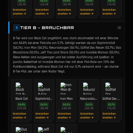
56.1
%
55.2
%
54.9
%
54.8
%
54.7
%
1.2
%
PR
1.4
%
PR
1.2
%
PR
1.2
%
PR
1.7
%
PR
Statistiken
Statistiken
Statistiken
Statistiken
Statistiken
ansehen →
ansehen →
ansehen →
ansehen →
ansehen →
TIER B - BRAUCHBAR
B
(
8
)
B-Tier wird von Black Cat angeführt, was stark abschneidet mit einer Winrate
von 54.8% bei einer Pickrate von 0.7%. Gefolgt werden sie von Saphirkristall
(54.3%), Iron Man (54.3%), Rekursivbogen (54.1%), GüRtel Des Riesen (53.7%), Elsa
Bloodstone (53.5%), Jeff The Land Shark (53.3%) und Invisible Woman (53.0%).
Diese Helden sind ausgewogen und bei solider Ausführung voll spielbar. In
puncto Beliebtheit ist Invisible Woman hier mit einer Pick-Rate von 7.0% der
Publikumsliebling, während Black Cat mit nur 0.7% verkannt wird — ein starker
B-Tier-Pick, der unter dem Radar fliegt.
Black Cat
Saphirkristall
Iron Man
Rekursivbogen
GüRtel Des Riesen
54.8
%
54.3
%
54.3
%
54.1
%
53.7
%
0.7
%
PR
1.5
%
PR
0.9
%
PR
2.0
%
PR
1.7
%
PR
Statistiken
Statistiken
Statistiken
Statistiken
Statistiken
ansehen →
ansehen →
ansehen →
ansehen →
ansehen →