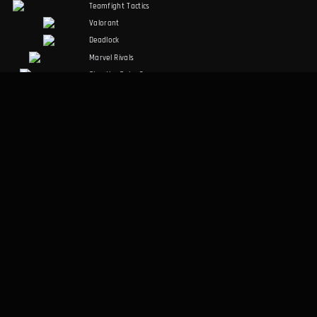
Teamfight Tactics
Valorant
Deadlock
Marvel Rivals
Slay the Spire 2
Counter-Strike 2
Palworld
RuneScape:
Dragonwilds
Dark and Darker
SOZIALE MEDIEN
RECHTLICHES
Discord
Nutzungsbedingungen
Facebook
Datenschutzrichtlinie
Twitter
SONSTIGES
Desktop-App
Über uns