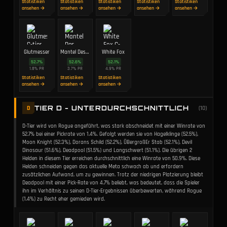
Statistiken
Statistiken
Statistiken
Statistiken
Statistiken
ansehen →
ansehen →
ansehen →
ansehen →
ansehen →
Glutmesser
Mantel Des Geschicks
White Fox
52.7
%
52.6
%
52.1
%
1.8
%
PR
3.7
%
PR
4.9
%
PR
Statistiken
Statistiken
Statistiken
ansehen →
ansehen →
ansehen →
TIER D - UNTERDURCHSCHNITTLICH
D
(
10
)
D-Tier wird von Rogue angeführt, was stark abschneidet mit einer Winrate von
52.7% bei einer Pickrate von 1.4%. Gefolgt werden sie von Hagelklinge (52.5%),
Moon Knight (52.3%), Dorans Schild (52.2%), ÜBergroßEr Stab (52.1%), Devil
Dinosaur (51.6%), Deadpool (51.5%) und Langschwert (51.1%). Die übrigen 2
Helden in diesem Tier erreichen durchschnittlich eine Winrate von 50.9%. Diese
Helden schneiden gegen das aktuelle Meta schwach ab und erfordern
zusätzlichen Aufwand, um zu gewinnen. Trotz der niedrigen Platzierung bleibt
Deadpool mit einer Pick-Rate von 4.7% beliebt, was bedeutet, dass die Spieler
ihn im Verhältnis zu seinen D-Tier-Ergebnissen überbewerten, während Rogue
(1.4%) zu Recht eher gemieden wird.