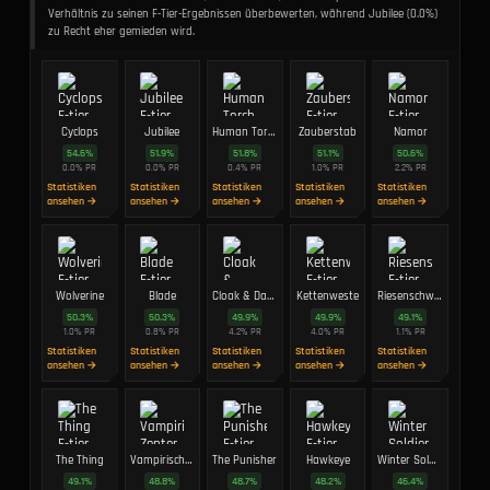
Verhältnis zu seinen F-Tier-Ergebnissen überbewerten, während Jubilee (0.0%)
zu Recht eher gemieden wird.
Cyclops
Jubilee
Human Torch
Zauberstab
Namor
54.6
%
51.9
%
51.8
%
51.1
%
50.6
%
0.0
%
PR
0.0
%
PR
0.4
%
PR
1.0
%
PR
2.2
%
PR
Statistiken
Statistiken
Statistiken
Statistiken
Statistiken
ansehen →
ansehen →
ansehen →
ansehen →
ansehen →
Wolverine
Blade
Cloak & Dagger
Kettenweste
Riesenschwert
50.3
%
50.3
%
49.9
%
49.9
%
49.1
%
1.0
%
PR
0.8
%
PR
4.2
%
PR
4.0
%
PR
1.1
%
PR
Statistiken
Statistiken
Statistiken
Statistiken
Statistiken
ansehen →
ansehen →
ansehen →
ansehen →
ansehen →
The Thing
Vampirisches Zepter
The Punisher
Hawkeye
Winter Soldier
49.1
%
48.8
%
48.7
%
48.2
%
46.4
%