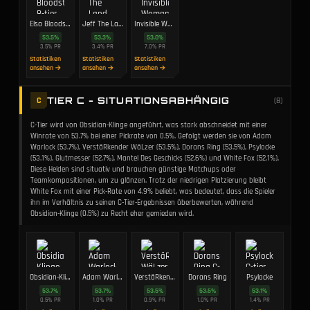
Elsa Bloodstone
Jeff The Land Shark
Invisible Woman
53.5
%
53.3
%
53.0
%
3.5
%
PR
3.4
%
PR
7.0
%
PR
Statistiken
Statistiken
Statistiken
ansehen →
ansehen →
ansehen →
TIER C - SITUATIONSABHÄNGIG
C
(
8
)
C-Tier wird von Obsidian-Klinge angeführt, was stark abschneidet mit einer
Winrate von 53.7% bei einer Pickrate von 0.5%. Gefolgt werden sie von Adam
Warlock (53.7%), VerstäRkender WäLzer (53.5%), Dorans Ring (53.5%), Psylocke
(53.1%), Glutmesser (52.7%), Mantel Des Geschicks (52.6%) und White Fox (52.1%).
Diese Helden sind situativ und brauchen günstige Matchups oder
Teamkompositionen, um zu glänzen. Trotz der niedrigen Platzierung bleibt
White Fox mit einer Pick-Rate von 4.9% beliebt, was bedeutet, dass die Spieler
ihn im Verhältnis zu seinen C-Tier-Ergebnissen überbewerten, während
Obsidian-Klinge (0.5%) zu Recht eher gemieden wird.
Obsidian-Klinge
Adam Warlock
VerstäRkender WäLzer
Dorans Ring
Psylocke
53.7
%
53.7
%
53.5
%
53.5
%
53.1
%
0.5
%
PR
1.0
%
PR
0.9
%
PR
1.0
%
PR
1.4
%
PR