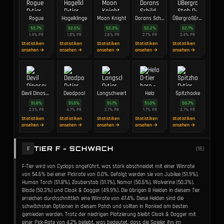
Rogue
Hagelklinge
Moon Knight
Dorans Schild
ÜBergroßEr Stab
52.7
%
52.5
%
52.3
%
52.2
%
52.1
%
1.4
%
PR
1.8
%
PR
2.6
%
PR
2.7
%
PR
2.4
%
PR
Statistiken
Statistiken
Statistiken
Statistiken
Statistiken
ansehen →
ansehen →
ansehen →
ansehen →
ansehen →
Devil Dinosaur
Deadpool
Langschwert
Hela
Spitzhacke
51.6
%
51.5
%
51.1
%
51.0
%
50.7
%
2.3
%
PR
4.7
%
PR
2.7
%
PR
1.7
%
PR
3.7
%
PR
Statistiken
Statistiken
Statistiken
Statistiken
Statistiken
ansehen →
ansehen →
ansehen →
ansehen →
ansehen →
TIER F - SCHWACH
F
(
16
)
F-Tier wird von Cyclops angeführt, was stark abschneidet mit einer Winrate
von 54.6% bei einer Pickrate von 0.0%. Gefolgt werden sie von Jubilee (51.9%),
Human Torch (51.8%), Zauberstab (51.1%), Namor (50.6%), Wolverine (50.3%),
Blade (50.3%) und Cloak & Dagger (49.9%). Die übrigen 8 Helden in diesem Tier
erreichen durchschnittlich eine Winrate von 47.4%. Diese Helden sind die
schwächsten Optionen in diesem Patch und sollten in Ranked am besten
gemieden werden. Trotz der niedrigen Platzierung bleibt Cloak & Dagger mit
einer Pick-Rate von 4.2% beliebt, was bedeutet, dass die Spieler ihn im