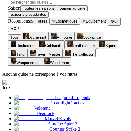
Saison
Toutes les saisons
Saison actuelle
Saisons précédentes
Récompenses
Toutes
✨
Cosmétiques
⚔
Équipement
🪙
Or
✦
XP
Tous
Alchemist
Armourer
Cockatrice
Dealmaker
Goldsmith
Leathersmith
Squire
Tailor
Tavern Master
The Collector
Weaponsmith
Woodsman
Aucune quête ne correspond à vos filtres.
Jeux
League of Legends
Teamfight Tactics
Valorant
Deadlock
Marvel Rivals
Slay the Spire 2
Counter-Strike 2