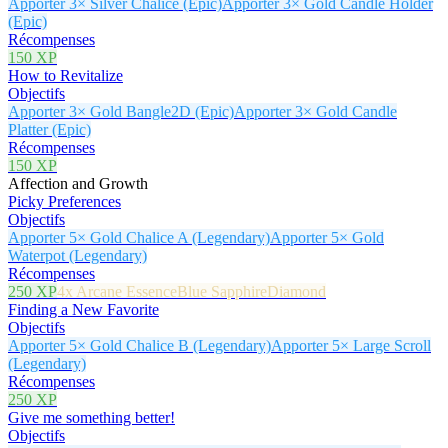
Apporter 3× Silver Chalice (Epic)
Apporter 3× Gold Candle Holder
(Epic)
Récompenses
150 XP
How to Revitalize
Objectifs
Apporter 3× Gold Bangle2D (Epic)
Apporter 3× Gold Candle
Platter (Epic)
Récompenses
150 XP
Affection and Growth
Picky Preferences
Objectifs
Apporter 5× Gold Chalice A (Legendary)
Apporter 5× Gold
Waterpot (Legendary)
Récompenses
250 XP
4x Arcane Essence
Blue Sapphire
Diamond
Finding a New Favorite
Objectifs
Apporter 5× Gold Chalice B (Legendary)
Apporter 5× Large Scroll
(Legendary)
Récompenses
250 XP
Give me something better!
Objectifs