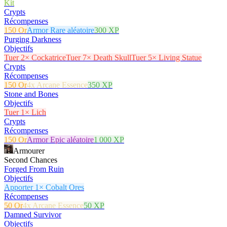
Kit
Crypts
Récompenses
150 Or
Armor Rare aléatoire
300 XP
Purging Darkness
Objectifs
Tuer 2× Cockatrice
Tuer 7× Death Skull
Tuer 5× Living Statue
Crypts
Récompenses
150 Or
4x Arcane Essence
350 XP
Stone and Bones
Objectifs
Tuer 1× Lich
Crypts
Récompenses
150 Or
Armor Epic aléatoire
1 000 XP
Armourer
Second Chances
Forged From Ruin
Objectifs
Apporter 1× Cobalt Ores
Récompenses
50 Or
4x Arcane Essence
50 XP
Damned Survivor
Objectifs