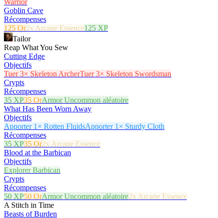
Warrior
Goblin Cave
Récompenses
125 Or
2x Arcane Essence
125 XP
Tailor
Reap What You Sew
Cutting Edge
Objectifs
Tuer 3× Skeleton Archer
Tuer 3× Skeleton Swordsman
Crypts
Récompenses
35 XP
35 Or
Armor Uncommon aléatoire
What Has Been Worn Away
Objectifs
Apporter 1× Rotten Fluids
Apporter 1× Sturdy Cloth
Récompenses
35 XP
35 Or
2x Arcane Essence
Blood at the Barbican
Objectifs
Explorer Barbican
Crypts
Récompenses
50 XP
50 Or
Armor Uncommon aléatoire
2x Arcane Essence
A Stitch in Time
Beasts of Burden