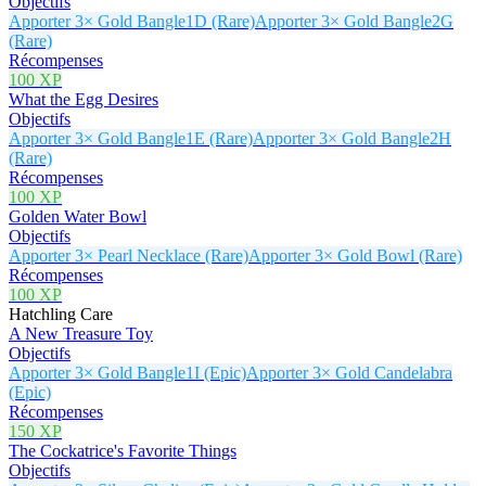
Objectifs
Apporter 3× Gold Bangle1D (Rare)
Apporter 3× Gold Bangle2G
(Rare)
Récompenses
100 XP
What the Egg Desires
Objectifs
Apporter 3× Gold Bangle1E (Rare)
Apporter 3× Gold Bangle2H
(Rare)
Récompenses
100 XP
Golden Water Bowl
Objectifs
Apporter 3× Pearl Necklace (Rare)
Apporter 3× Gold Bowl (Rare)
Récompenses
100 XP
Hatchling Care
A New Treasure Toy
Objectifs
Apporter 3× Gold Bangle1I (Epic)
Apporter 3× Gold Candelabra
(Epic)
Récompenses
150 XP
The Cockatrice's Favorite Things
Objectifs