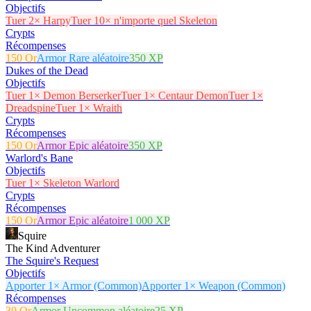
Objectifs
Tuer 2× Harpy
Tuer 10× n'importe quel Skeleton
Crypts
Récompenses
150 Or
Armor Rare aléatoire
350 XP
Dukes of the Dead
Objectifs
Tuer 1× Demon Berserker
Tuer 1× Centaur Demon
Tuer 1×
Dreadspine
Tuer 1× Wraith
Crypts
Récompenses
150 Or
Armor Epic aléatoire
350 XP
Warlord's Bane
Objectifs
Tuer 1× Skeleton Warlord
Crypts
Récompenses
150 Or
Armor Epic aléatoire
1 000 XP
Squire
The Kind Adventurer
The Squire's Request
Objectifs
Apporter 1× Armor (Common)
Apporter 1× Weapon (Common)
Récompenses
30 Or
Armor Uncommon aléatoire
25 XP