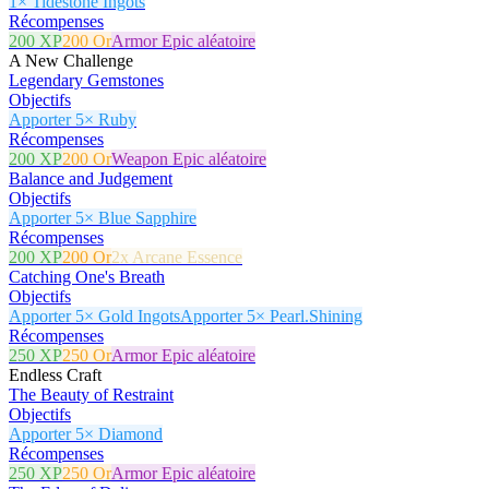
1× Tidestone Ingots
Récompenses
200 XP
200 Or
Armor Epic aléatoire
A New Challenge
Legendary Gemstones
Objectifs
Apporter 5× Ruby
Récompenses
200 XP
200 Or
Weapon Epic aléatoire
Balance and Judgement
Objectifs
Apporter 5× Blue Sapphire
Récompenses
200 XP
200 Or
2x Arcane Essence
Catching One's Breath
Objectifs
Apporter 5× Gold Ingots
Apporter 5× Pearl.Shining
Récompenses
250 XP
250 Or
Armor Epic aléatoire
Endless Craft
The Beauty of Restraint
Objectifs
Apporter 5× Diamond
Récompenses
250 XP
250 Or
Armor Epic aléatoire