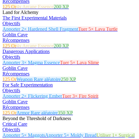
Récompenses
125 Or
4x Arcane Essence
200 XP
Land for Alchemy
The First Experimental Materials
Objectifs
Apporter 2× Hardened Shell Fragment
Tuer 5× Lava Turtle
Goblin Cave
Récompenses
125 Or
4x Arcane Essence
200 XP
Dangerous Applications
Objectifs
Apporter 3× Magma Essence
Tuer 5× Lava Slime
Goblin Cave
Récompenses
125 Or
Weapon Rare aléatoire
250 XP
For Safe Experimentation
Objectifs
Apporter 2× Flickering Ember
Tuer 3× Fire Spirit
Goblin Cave
Récompenses
125 Or
Armor Rare aléatoire
350 XP
Beyond the Threshold of Darkness
Critical Care
Objectifs
Apporter 5× Maggots
Apporter 5× Moldy Bread
Utiliser 1× Surgical