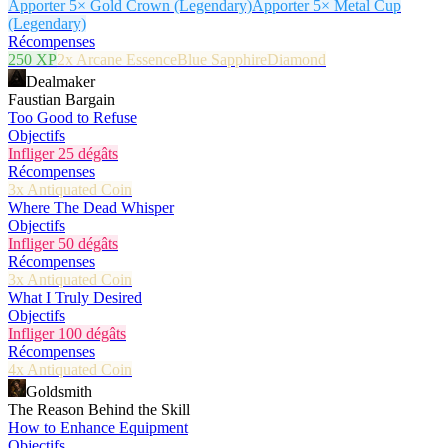
Apporter 5× Gold Crown (Legendary)
Apporter 5× Metal Cup
(Legendary)
Récompenses
250 XP
2x Arcane Essence
Blue Sapphire
Diamond
Dealmaker
Faustian Bargain
Too Good to Refuse
Objectifs
Infliger 25 dégâts
Récompenses
3x Antiquated Coin
Where The Dead Whisper
Objectifs
Infliger 50 dégâts
Récompenses
3x Antiquated Coin
What I Truly Desired
Objectifs
Infliger 100 dégâts
Récompenses
4x Antiquated Coin
Goldsmith
The Reason Behind the Skill
How to Enhance Equipment
Objectifs