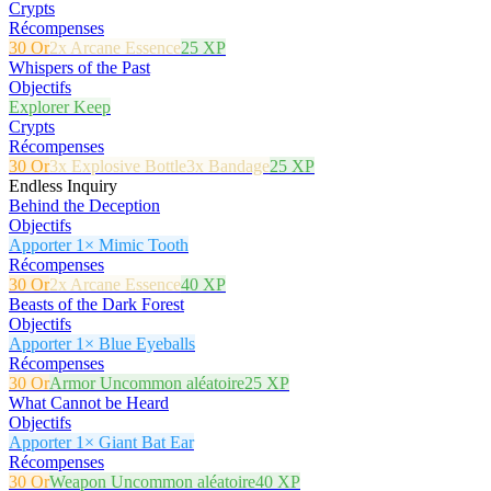
Crypts
Récompenses
30 Or
2x Arcane Essence
25 XP
Whispers of the Past
Objectifs
Explorer Keep
Crypts
Récompenses
30 Or
3x Explosive Bottle
3x Bandage
25 XP
Endless Inquiry
Behind the Deception
Objectifs
Apporter 1× Mimic Tooth
Récompenses
30 Or
2x Arcane Essence
40 XP
Beasts of the Dark Forest
Objectifs
Apporter 1× Blue Eyeballs
Récompenses
30 Or
Armor Uncommon aléatoire
25 XP
What Cannot be Heard
Objectifs
Apporter 1× Giant Bat Ear
Récompenses
30 Or
Weapon Uncommon aléatoire
40 XP