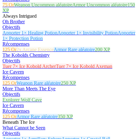
75 Or
Weapon Uncommon aléatoire
Armor Uncommon aléatoire
150
XP
Always Intrigued
Oh Brother
Objectifs
Apporter 1× Healing Potion
Apporter 1× Invisibility Potion
Apporter
1× Protection Potion
Récompenses
125 Or
2x Arcane Essence
Armor Rare aléatoire
200 XP
The Kobolds Chemistry
Objectifs
Tuer 7× Ice Kobold Archer
Tuer 7× Ice Kobold Axeman
Ice Cavern
Récompenses
125 Or
Weapon Rare aléatoire
250 XP
More Than Meets The Eye
Objectifs
Explorer Wolf Cave
Ice Cavern
Récompenses
125 Or
Armor Rare aléatoire
350 XP
Beneath The Ice
What Cannot be Seen
Objectifs
Apporter 1× Armillary Sphere
Apporter 1× Crystal Ball