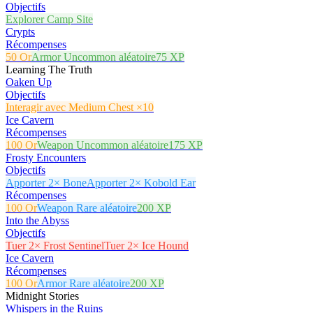
Objectifs
Explorer Camp Site
Crypts
Récompenses
50 Or
Armor Uncommon aléatoire
75 XP
Learning The Truth
Oaken Up
Objectifs
Interagir avec Medium Chest ×10
Ice Cavern
Récompenses
100 Or
Weapon Uncommon aléatoire
175 XP
Frosty Encounters
Objectifs
Apporter 2× Bone
Apporter 2× Kobold Ear
Récompenses
100 Or
Weapon Rare aléatoire
200 XP
Into the Abyss
Objectifs
Tuer 2× Frost Sentinel
Tuer 2× Ice Hound
Ice Cavern
Récompenses
100 Or
Armor Rare aléatoire
200 XP
Midnight Stories
Whispers in the Ruins