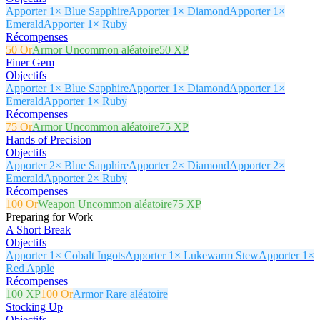
Apporter 1× Blue Sapphire
Apporter 1× Diamond
Apporter 1×
Emerald
Apporter 1× Ruby
Récompenses
50 Or
Armor Uncommon aléatoire
50 XP
Finer Gem
Objectifs
Apporter 1× Blue Sapphire
Apporter 1× Diamond
Apporter 1×
Emerald
Apporter 1× Ruby
Récompenses
75 Or
Armor Uncommon aléatoire
75 XP
Hands of Precision
Objectifs
Apporter 2× Blue Sapphire
Apporter 2× Diamond
Apporter 2×
Emerald
Apporter 2× Ruby
Récompenses
100 Or
Weapon Uncommon aléatoire
75 XP
Preparing for Work
A Short Break
Objectifs
Apporter 1× Cobalt Ingots
Apporter 1× Lukewarm Stew
Apporter 1×
Red Apple
Récompenses
100 XP
100 Or
Armor Rare aléatoire
Stocking Up
Objectifs