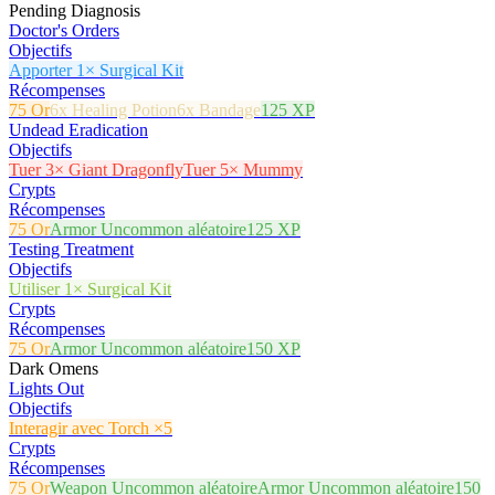
Pending Diagnosis
Doctor's Orders
Objectifs
Apporter 1× Surgical Kit
Récompenses
75 Or
6x Healing Potion
6x Bandage
125 XP
Undead Eradication
Objectifs
Tuer 3× Giant Dragonfly
Tuer 5× Mummy
Crypts
Récompenses
75 Or
Armor Uncommon aléatoire
125 XP
Testing Treatment
Objectifs
Utiliser 1× Surgical Kit
Crypts
Récompenses
75 Or
Armor Uncommon aléatoire
150 XP
Dark Omens
Lights Out
Objectifs
Interagir avec Torch ×5
Crypts
Récompenses
75 Or
Weapon Uncommon aléatoire
Armor Uncommon aléatoire
150