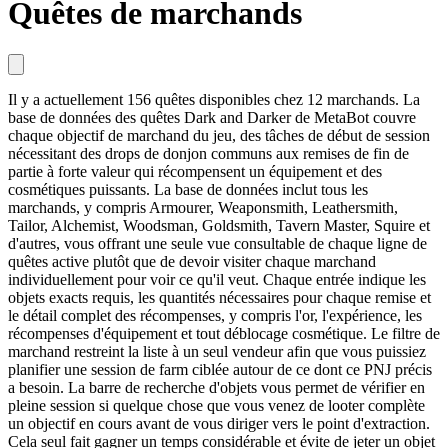
Quêtes de marchands
Il y a actuellement 156 quêtes disponibles chez 12 marchands. La
base de données des quêtes Dark and Darker de MetaBot couvre
chaque objectif de marchand du jeu, des tâches de début de session
nécessitant des drops de donjon communs aux remises de fin de
partie à forte valeur qui récompensent un équipement et des
cosmétiques puissants. La base de données inclut tous les
marchands, y compris Armourer, Weaponsmith, Leathersmith,
Tailor, Alchemist, Woodsman, Goldsmith, Tavern Master, Squire et
d'autres, vous offrant une seule vue consultable de chaque ligne de
quêtes active plutôt que de devoir visiter chaque marchand
individuellement pour voir ce qu'il veut. Chaque entrée indique les
objets exacts requis, les quantités nécessaires pour chaque remise et
le détail complet des récompenses, y compris l'or, l'expérience, les
récompenses d'équipement et tout déblocage cosmétique. Le filtre de
marchand restreint la liste à un seul vendeur afin que vous puissiez
planifier une session de farm ciblée autour de ce dont ce PNJ précis
a besoin. La barre de recherche d'objets vous permet de vérifier en
pleine session si quelque chose que vous venez de looter complète
un objectif en cours avant de vous diriger vers le point d'extraction.
Cela seul fait gagner un temps considérable et évite de jeter un objet