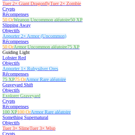
Tuer 2× Giant Dragonfly
Tuer 2× Zombie
Crypts
Récompenses
50 Or
Weapon Uncommon aléatoire
50 XP
Slipping Away
Objectifs
Apporter 2× Armor (Uncommon)
Récompenses
50 Or
Armor Uncommon aléatoire
75 XP
Guiding Light
Lobster Red
Objectifs
Apporter 1× Rubysilver Ores
Récompenses
75 XP
75 Or
Armor Rare aléatoire
Graveyard Shift
Objectifs
Explorer Graveyard
Crypts
Récompenses
100 XP
100 Or
Armor Rare aléatoire
Something Supernatural
Objectifs
Tuer 3× Slime
Tuer 3× Wisp
Crypts