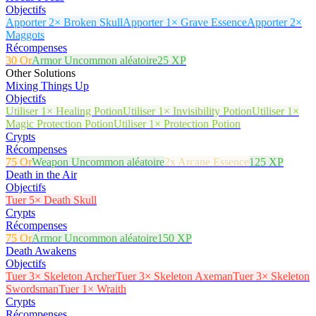
Objectifs
Apporter 2× Broken Skull
Apporter 1× Grave Essence
Apporter 2×
Maggots
Récompenses
30 Or
Armor Uncommon aléatoire
25 XP
Other Solutions
Mixing Things Up
Objectifs
Utiliser 1× Healing Potion
Utiliser 1× Invisibility Potion
Utiliser 1×
Magic Protection Potion
Utiliser 1× Protection Potion
Crypts
Récompenses
75 Or
Weapon Uncommon aléatoire
2x Arcane Essence
125 XP
Death in the Air
Objectifs
Tuer 5× Death Skull
Crypts
Récompenses
75 Or
Armor Uncommon aléatoire
150 XP
Death Awakens
Objectifs
Tuer 3× Skeleton Archer
Tuer 3× Skeleton Axeman
Tuer 3× Skeleton
Swordsman
Tuer 1× Wraith
Crypts
Récompenses