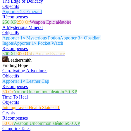
The Edge of Delicacy
Objectifs
Apporter 5× Emerald
Récompenses
250 XP
250 Or
Weapon Epic aléatoire
A Mysterious Mineral
Objectifs
Apporter 1× Mysterious Potion
Apporter 3× Obsidian
Ingots
Apporter 1× Pocket Watch
Récompenses
300 XP
300 Or
4x Arcane Essence
Leathersmith
Finding Hope
Cap-tivating Adventures
Objectifs
Apporter 1× Leather Cap
Récompenses
50 Or
Armor Uncommon aléatoire
50 XP
Time To Heal
Objectifs
Interagir avec Health Statue ×1
Crypts
Récompenses
50 Or
Weapon Uncommon aléatoire
50 XP
Campfire Tales