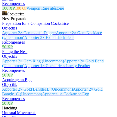
Récompenses
100 XP
100 Or
Weapon Rare aléatoire
Cockatrice
Nest Preparation
Preparation for a Companion Cockatrice
Objectifs
Apporter 2× Ceremonial Dagger
Apporter 2× Gem Necklace
(Uncommon)
Apporter 2× Extra Thick Pelts
Récompenses
50 XP
Filling the Nest
Objectifs
Apporter 2× Gem Ring (Uncommon)
Apporter 2× Gold Band
(Uncommon)
Apporter 1× Cockatrices Lucky Feather
Récompenses
50 XP
Acquiring an Egg
Objectifs
Apporter 2× Gold Bangle1B (Uncommon)
Apporter 2× Gold
Bangle1C (Uncommon)
Apporter 1× Cockatrice Egg
Récompenses
50 XP
Hatching
Unusual Movements