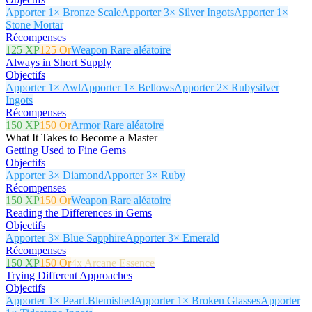
Apporter 1× Bronze Scale
Apporter 3× Silver Ingots
Apporter 1×
Stone Mortar
Récompenses
125 XP
125 Or
Weapon Rare aléatoire
Always in Short Supply
Objectifs
Apporter 1× Awl
Apporter 1× Bellows
Apporter 2× Rubysilver
Ingots
Récompenses
150 XP
150 Or
Armor Rare aléatoire
What It Takes to Become a Master
Getting Used to Fine Gems
Objectifs
Apporter 3× Diamond
Apporter 3× Ruby
Récompenses
150 XP
150 Or
Weapon Rare aléatoire
Reading the Differences in Gems
Objectifs
Apporter 3× Blue Sapphire
Apporter 3× Emerald
Récompenses
150 XP
150 Or
4x Arcane Essence
Trying Different Approaches
Objectifs
Apporter 1× Pearl.Blemished
Apporter 1× Broken Glasses
Apporter