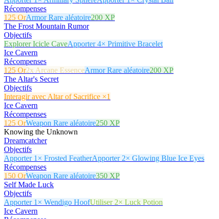
Récompenses
125 Or
Armor Rare aléatoire
200 XP
The Frost Mountain Rumor
Objectifs
Explorer Icicle Cave
Apporter 4× Primitive Bracelet
Ice Cavern
Récompenses
125 Or
2x Arcane Essence
Armor Rare aléatoire
200 XP
The Altar's Secret
Objectifs
Interagir avec Altar of Sacrifice ×1
Ice Cavern
Récompenses
125 Or
Weapon Rare aléatoire
250 XP
Knowing the Unknown
Dreamcatcher
Objectifs
Apporter 1× Frosted Feather
Apporter 2× Glowing Blue Ice Eyes
Récompenses
150 Or
Weapon Rare aléatoire
350 XP
Self Made Luck
Objectifs
Apporter 1× Wendigo Hoof
Utiliser 2× Luck Potion
Ice Cavern