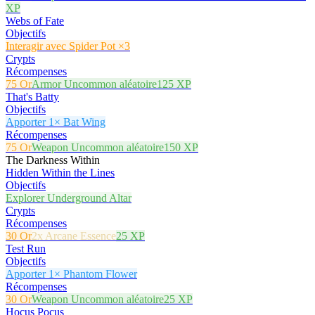
XP
Webs of Fate
Objectifs
Interagir avec Spider Pot ×3
Crypts
Récompenses
75 Or
Armor Uncommon aléatoire
125 XP
That's Batty
Objectifs
Apporter 1× Bat Wing
Récompenses
75 Or
Weapon Uncommon aléatoire
150 XP
The Darkness Within
Hidden Within the Lines
Objectifs
Explorer Underground Altar
Crypts
Récompenses
30 Or
2x Arcane Essence
25 XP
Test Run
Objectifs
Apporter 1× Phantom Flower
Récompenses
30 Or
Weapon Uncommon aléatoire
25 XP
Hocus Pocus