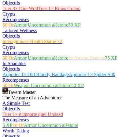
Objectifs
Tuer 3× Dire Wolf
Tuer 1× Ruins Golem
Crypts
Récompenses
50 Or
Armor Uncommon aléatoire
50 XP
Tailored Wellness
Objectifs
Interagir avec Health Statue ×2
Crypts
Récompenses
50 Or
Armor Uncommon aléatoire
2x Arcane Essence
75 XP
In Shambles
Objectifs
Apporter 1× Old Bloody Bandage
Apporter 1× Spider Silk
Récompenses
50 Or
Weapon Uncommon aléatoire
50 XP
Tavern Master
The Measure of an Adventurer
A Simple Test
Objectifs
Tuer 1× n'importe quel Undead
Récompenses
5 XP
10 Or
Armor Uncommon aléatoire
Worth Taking
Objectifs