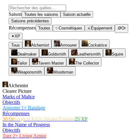
Saison
Toutes les saisons
Saison actuelle
Saisons précédentes
Récompenses
Toutes
✨
Cosmétiques
⚔
Équipement
🪙
Or
✦
XP
Tous
Alchemist
Armourer
Cockatrice
Dealmaker
Goldsmith
Leathersmith
Squire
Tailor
Tavern Master
The Collector
Weaponsmith
Woodsman
Alchemist
Clearer Picture
Marks of Malice
Objectifs
Apporter 1× Bandage
Récompenses
30 Or
Surgical Kit
2x Arcane Essence
25 XP
In the Name of Progress
Objectifs
Tuer 2× Living Armor