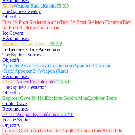
Récompenses
50 Or
Weapon Rare aléatoire
75 XP
The Squire's Reality
Objectifs
Tuer 5× Frost Skeleton Archer
Tuer 5× Frost Skeleton Footman
Tuer
5× Frost Skeleton Guardsman
Ice Cavern
Récompenses
50 Or
2x Arcane Essence
75 XP
To Become a True Adventurer
The Squire's Sorrow
Objectifs
Apporter 2× Accessory (Uncommon)
Apporter 2× Armor
(Rare)
Apporter 2× Weapon (Rare)
Récompenses
125 Or
Armor Epic aléatoire
125 XP
The Squire's Hesitation
Objectifs
Explorer Cave Pit Hall
Explorer Goblin Mine
Explorer Tomb
Goblin Cave
Récompenses
125 Or
Weapon Epic aléatoire
125 XP
For the Squire
Objectifs
Tuer 8× Goblin Archer
Tuer 8× Goblin Axeman
Tuer 8× Goblin