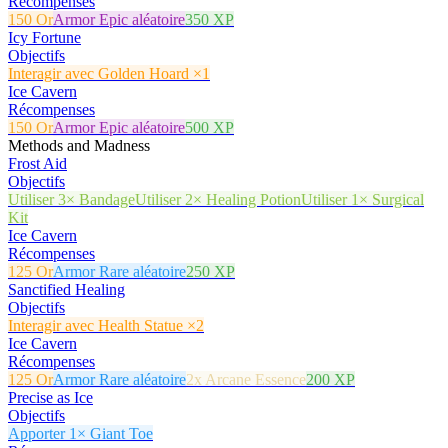
Récompenses
150 Or
Armor Epic aléatoire
350 XP
Icy Fortune
Objectifs
Interagir avec Golden Hoard ×1
Ice Cavern
Récompenses
150 Or
Armor Epic aléatoire
500 XP
Methods and Madness
Frost Aid
Objectifs
Utiliser 3× Bandage
Utiliser 2× Healing Potion
Utiliser 1× Surgical
Kit
Ice Cavern
Récompenses
125 Or
Armor Rare aléatoire
250 XP
Sanctified Healing
Objectifs
Interagir avec Health Statue ×2
Ice Cavern
Récompenses
125 Or
Armor Rare aléatoire
2x Arcane Essence
200 XP
Precise as Ice
Objectifs
Apporter 1× Giant Toe