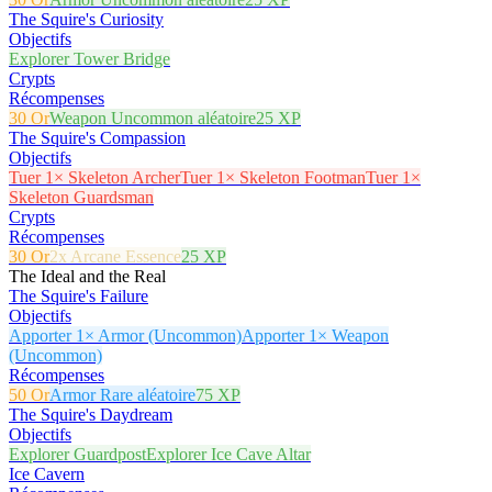
The Squire's Curiosity
Objectifs
Explorer Tower Bridge
Crypts
Récompenses
30 Or
Weapon Uncommon aléatoire
25 XP
The Squire's Compassion
Objectifs
Tuer 1× Skeleton Archer
Tuer 1× Skeleton Footman
Tuer 1×
Skeleton Guardsman
Crypts
Récompenses
30 Or
2x Arcane Essence
25 XP
The Ideal and the Real
The Squire's Failure
Objectifs
Apporter 1× Armor (Uncommon)
Apporter 1× Weapon
(Uncommon)
Récompenses
50 Or
Armor Rare aléatoire
75 XP
The Squire's Daydream
Objectifs
Explorer Guardpost
Explorer Ice Cave Altar
Ice Cavern