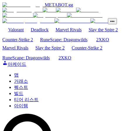
METABOT
.gg
•••
Valorant
Deadlock
Marvel Rivals
Slay the Spire 2
Counter-Strike 2
RuneScape: Dragonwilds
2XKO
Marvel Rivals
Slay the Spire 2
Counter-Strike 2
RuneScape: Dragonwilds
2XKO
아케이드
맵
거래소
퀘스트
빌드
티어 리스트
아이템