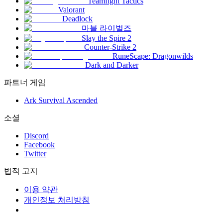
Teamfight Tactics
Valorant
Deadlock
마블 라이벌즈
Slay the Spire 2
Counter-Strike 2
RuneScape: Dragonwilds
Dark and Darker
파트너 게임
Ark Survival Ascended
소셜
Discord
Facebook
Twitter
법적 고지
이용 약관
개인정보 처리방침