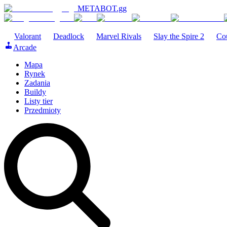
METABOT
.gg
Valorant
Deadlock
Marvel Rivals
Slay the Spire 2
Cou
Arcade
Mapa
Rynek
Zadania
Buildy
Listy tier
Przedmioty