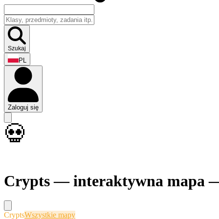
Szukaj
PL
Zaloguj się
💀
Crypts — interaktywna mapa 
Crypts
Wszystkie mapy