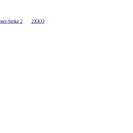
ter-Strike 2
2XKO