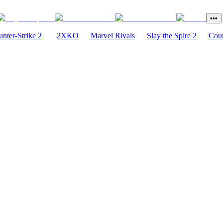
•••
nter-Strike 2
2XKO
Marvel Rivals
Slay the Spire 2
Coun