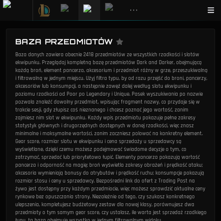
•••
BAZA PRZEDMIOTÓW
Baza danych zawiera obecnie 2418 przedmiotów ze wszystkich rzadkości i slotów
ekwipunku. Przeglądaj kompletną bazę przedmiotów Dark and Darker, obejmującą
każdą broń, element pancerza, akcesorium i przedmiot różny w grze, przeszukiwalną
i filtrowalną w jednym miejscu. Użyj filtra typu, by od razu przejść do broni, pancerzy,
akcesoriów lub konsumpcji, a następnie zawęź dalej według slotu ekwipunku i
poziomu rzadkości od Poor po Legendary i Unique. Pasek wyszukiwania po nazwie
pozwala znaleźć dowolny przedmiot, wpisując fragment nazwy, co przydaje się w
trakcie sesji, gdy złupisz coś nieznanego i chcesz poznać jego wartość, zanim
zajmiesz nim slot w ekwipunku. Każdy wpis przedmiotu pokazuje pełne zakresy
statystyk głównych i drugorzędnych dostępnych w danej rzadkości, więc znasz
minimalne i maksymalne wartości, zanim zaczniesz polować na konkretny element.
Gear score, rozmiar slotu w ekwipunku i cena sprzedaży u sprzedawcy są
wyświetlane, dzięki czemu możesz podejmować świadome decyzje o tym, co
zatrzymać, sprzedać lub priorytetowo łupić. Elementy pancerza pokazują wartość
pancerza i odporność na magię; broń wyświetla zakresy obrażeń i prędkość ataku;
akcesoria wymieniają bonusy do atrybutów i prędkość ruchu; konsumpcje pokazują
rozmiar stosu i ceny u sprzedawcy. Bezpośredni link do ofert z Trading Post na
żywo jest dostępny przy każdym przedmiocie, więc możesz sprawdzić aktualne ceny
rynkowe bez opuszczania strony. Niezależnie od tego, czy szukasz konkretnego
ulepszenia, kompletujesz budżetowy zestaw dla nowej klasy, porównujesz dwa
przedmioty o tym samym gear score, czy ustalasz, ile warta jest sprzedaż rzadkiego
łupu, ta baza obejmuje wszystko w jednym filtrowalnym widoku.