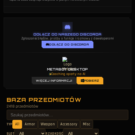
DOŁĄCZ DO NASZEGO DISCORDA
Zgłaszanie błędów, prośby o funkcje i rozmowy z deweloperami
DOŁĄCZ DO DISCORDA
METABOT DESKTOP
Coaching oparty na AI
WIĘCEJ INFORMACJI
POBIERZ
BAZA PRZEDMIOTÓW
2418 przedmiotów
All
Armor
Weapon
Accessory
Misc
TYP
SLOT
RZADKOŚĆ