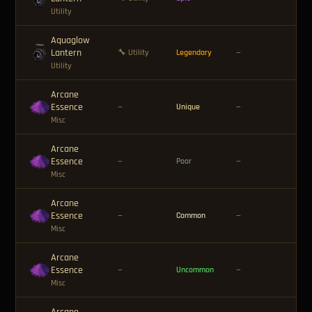
Utility
Aquaglow
Lantern
🪙 
🔧 Utility
Legendary
—
Utility
Arcane
Essence
🪙 
—
Unique
—
Misc
Arcane
Essence
🪙 
—
Poor
—
Misc
Arcane
Essence
🪙 
—
Common
—
Misc
Arcane
Essence
🪙 
—
Uncommon
—
Misc