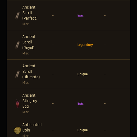
Ancient
Scroll
🪙 
—
Epic
—
(Perfect)
Misc
Ancient
Scroll
🪙 
—
Legendary
—
(Royal)
Misc
Ancient
Scroll
🪙 
—
Unique
—
(Ultimate)
Misc
Ancient
Stingray
🪙 
—
Epic
—
Egg
Misc
Antiquated
Coin
🪙 
—
Unique
—
Misc