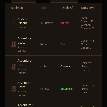
Przedmiot
Slot
Rzadkość
Statystyki
Ce
Move
Abyssal
Speed: -40 ·
Trident
🪙 
⚔ Primary
Artifact
Weapon
Weapon
Damage: 42
Adventurer
Dexterity: 1 ·
Boots
👟 Foot
Poor
Move
—
Armor
·
Speed: 6
Leather
Adventurer
Dexterity: 2
Boots
🪙 
👟 Foot
Common
· Move
Armor
·
Speed: 6
Leather
Adventurer
Dexterity: 2
Boots
🪙 
👟 Foot
Uncommon
· Move
Armor
·
Speed: 6
Leather
Adventurer