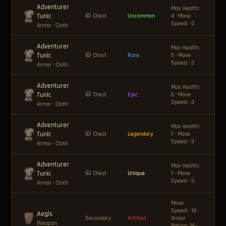
Adventurer
Max Health:
Tunic
🪙 
🧥 Chest
Uncommon
4 · Move
Speed: -3
Armor
· Cloth
Adventurer
Max Health:
Tunic
🪙 
🧥 Chest
Rare
5 · Move
Speed: -3
Armor
· Cloth
Adventurer
Max Health:
Tunic
🪙 
🧥 Chest
Epic
6 · Move
Speed: -3
Armor
· Cloth
Adventurer
Max Health:
Tunic
🪙 
🧥 Chest
Legendary
7 · Move
Speed: -3
Armor
· Cloth
Adventurer
Max Health:
Tunic
🪙 
🧥 Chest
Unique
7 · Move
Speed: -3
Armor
· Cloth
Move
Speed: -18 ·
Aegis
🪙 
Secondary
Artifact
Armor
Weapon
Rating: 36–