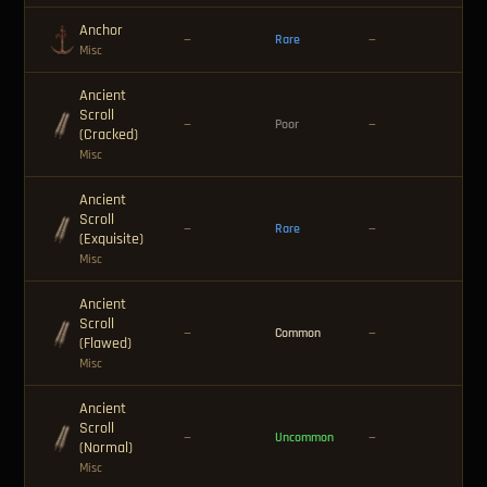
Anchor
🪙 
—
Rare
—
Misc
Ancient
Scroll
🪙 
—
Poor
—
(Cracked)
Misc
Ancient
Scroll
🪙 
—
Rare
—
(Exquisite)
Misc
Ancient
Scroll
🪙 
—
Common
—
(Flawed)
Misc
Ancient
Scroll
🪙 
—
Uncommon
—
(Normal)
Misc