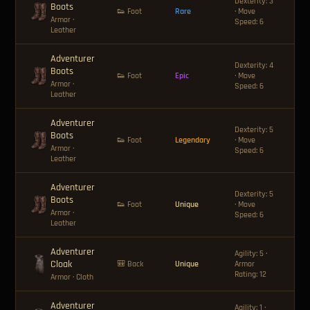
Dexterity: 3
Boots
🪙 
👟 Foot
Rare
· Move
Armor
·
Speed: 6
Leather
Adventurer
Dexterity: 4
Boots
🪙 
👟 Foot
Epic
· Move
Armor
·
Speed: 6
Leather
Adventurer
Dexterity: 5
Boots
🪙 
👟 Foot
Legendary
· Move
Armor
·
Speed: 6
Leather
Adventurer
Dexterity: 5
Boots
🪙 
👟 Foot
Unique
· Move
Armor
·
Speed: 6
Leather
Adventurer
Agility: 5 ·
Cloak
🪙 
🎒 Back
Unique
Armor
Rating: 12
Armor
· Cloth
Adventurer
Agility: 1 ·