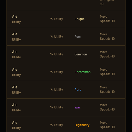
38
Ale
Move
🪙 
🔧 Utility
Unique
Speed: -10
Utility
Ale
Move
🔧 Utility
Poor
—
Speed: -10
Utility
Ale
Move
🪙 
🔧 Utility
Common
Speed: -10
Utility
Ale
Move
🪙 
🔧 Utility
Uncommon
Speed: -10
Utility
Ale
Move
🪙 
🔧 Utility
Rare
Speed: -10
Utility
Ale
Move
🪙 
🔧 Utility
Epic
Speed: -10
Utility
Ale
Move
🪙 
🔧 Utility
Legendary
Speed: -10
Utility