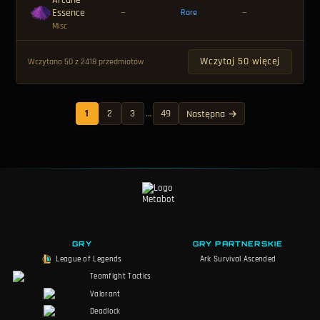
Arcane
Essence
🪙 
—
Rare
—
Misc
Wczytaj 50 więcej
Wczytano 50 z 2418 przedmiotów
1
2
3
…
49
Następna →
GRY
GRY PARTNERSKIE
League of Legends
Ark Survival Ascended
Teamfight Tactics
Valorant
Deadlock