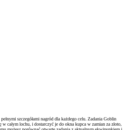
 pełnymi szczegółami nagród dla każdego celu. Zadania Goblin
w całym lochu, i dostarczyć je do okna kupca w zamian za złoto,
 czemu możesz porównać otwarte zadania z aktualnym ekwipunkiem i