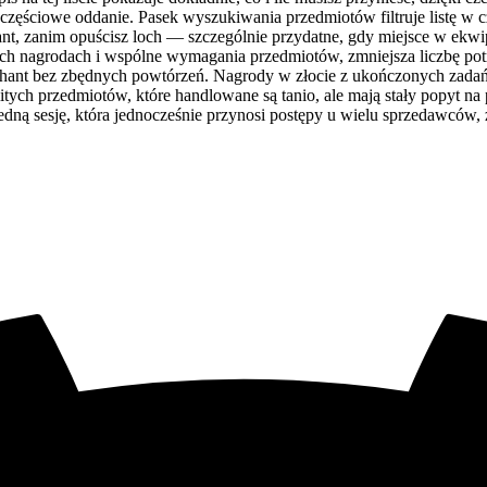
 częściowe oddanie. Pasek wyszukiwania przedmiotów filtruje listę w c
nt, zanim opuścisz loch — szczególnie przydatne, gdy miejsce w ekwi
ich nagrodach i wspólne wymagania przedmiotów, zmniejsza liczbę pot
hant bez zbędnych powtórzeń. Nagrody w złocie z ukończonych zadań n
ych przedmiotów, które handlowane są tanio, ale mają stały popyt na
dną sesję, która jednocześnie przynosi postępy u wielu sprzedawców, 