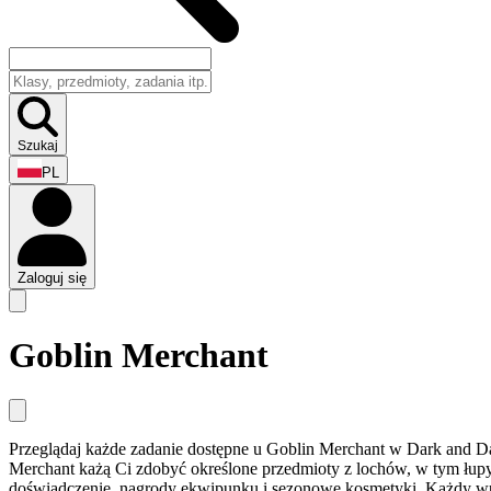
Szukaj
PL
Zaloguj się
Goblin Merchant
Przeglądaj każde zadanie dostępne u Goblin Merchant w Dark and Da
Merchant każą Ci zdobyć określone przedmioty z lochów, w tym łupy
doświadczenie, nagrody ekwipunku i sezonowe kosmetyki. Każdy wpis 