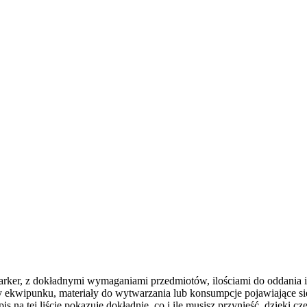
rker, z dokładnymi wymaganiami przedmiotów, ilościami do oddania i
 ekwipunku, materiały do wytwarzania lub konsumpcje pojawiające się 
na tej liście pokazuje dokładnie, co i ile musisz przynieść, dzięki