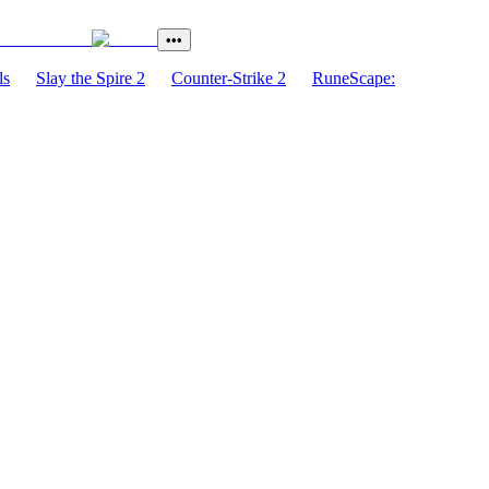
•••
ls
Slay the Spire 2
Counter-Strike 2
RuneScape: