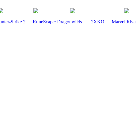
nter-Strike 2
RuneScape: Dragonwilds
2XKO
Marvel Riva