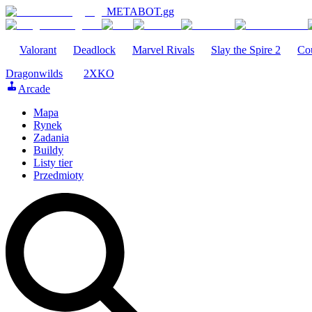
METABOT
.gg
Valorant
Deadlock
Marvel Rivals
Slay the Spire 2
Cou
Dragonwilds
2XKO
Arcade
Mapa
Rynek
Zadania
Buildy
Listy tier
Przedmioty