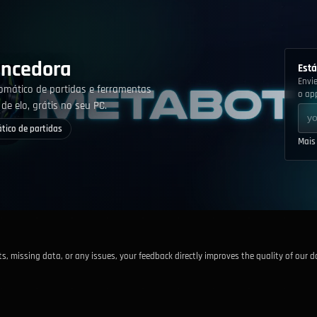
encedora
Está
Envi
mático de partidas e ferramentas
o ap
de elo, grátis no seu PC.
ico de partidas
Mais
ats, missing data, or any issues, your feedback directly improves the quality of our d