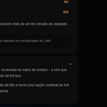
114
109
sário mais de um tiro através do capacete.
ça aplicam um multiplicador de 3.48×.
la se encaixa no menu de compra — e com que
to de full-buy.
 de kills a torna uma opção confiável de full-
 arma.