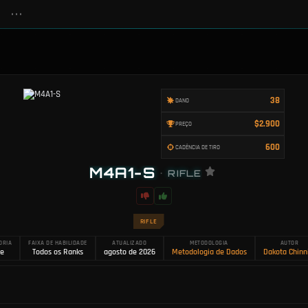
•••
38
DANO
$2.900
PREÇO
600
CADÊNCIA DE TIRO
M4A1-S
•
RIFLE
RIFLE
ORIA
FAIXA DE HABILIDADE
ATUALIZADO
METODOLOGIA
AUTOR
le
Todos os Ranks
agosto de 2026
Metodologia de Dados
Dakota Chinn