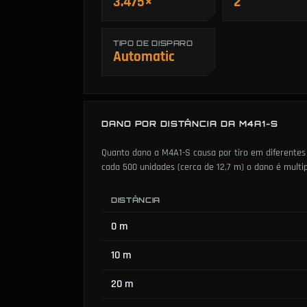
3.475×
2
TIPO DE DISPARO
Automatic
DANO POR DISTÂNCIA DA M4A1-S
Quanto dano a M4A1-S causa por tiro em diferentes d
cada 500 unidades (cerca de 12,7 m) o dano é multi
DISTÂNCIA
0 m
10 m
20 m