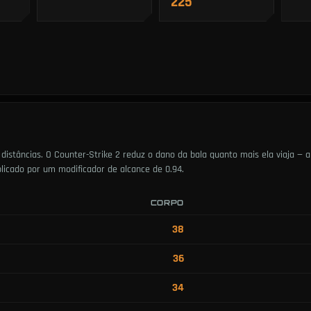
225
istâncias. O Counter-Strike 2 reduz o dano da bala quanto mais ela viaja — a
plicado por um modificador de alcance de 0.94.
CORPO
38
36
34