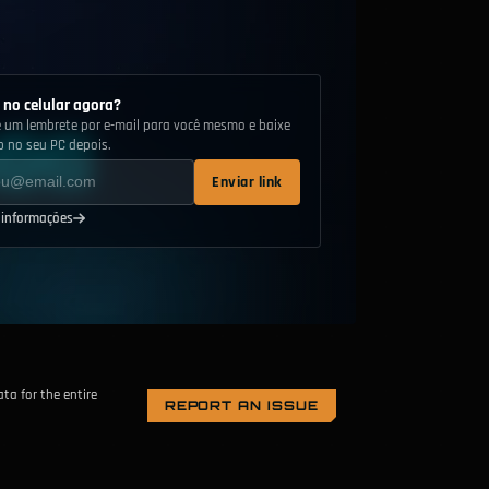
 no celular agora?
e um lembrete por e-mail para você mesmo e baixe
p no seu PC depois.
Enviar link
 informações
ata for the entire
REPORT AN ISSUE