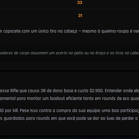
33
31
capacete com um único tiro na cabeça — mesmo à queima-roupa é neces
 valores de corpo assumem um acerto no peito ou no braço e os tiros na cabe
lasse Rifle que causa 38 de dano base e custa $2.900. Entender onde e
ndamental para montar um loadout eficiente tanto em rounds de eco quan
por kill. Pese isso contra a compra da sua equipe: uma boa participação
s guardadas para rounds em que você pode se dar ao luxo de perder a