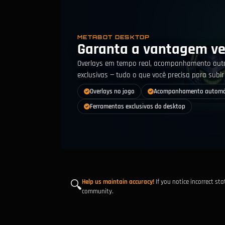
METABOT DESKTOP
Garanta a vantagem v
Overlays em tempo real, acompanhamento auto
exclusivas — tudo o que você precisa para subir 
Overlays no jogo
Acompanhamento automát
Ferramentas exclusivas do desktop
Help us maintain accuracy!
If you notice incorrect st
🔍
community.