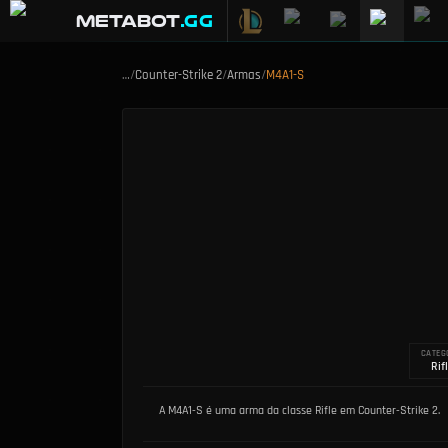
METABOT
.gg
…
/
Counter-Strike 2
/
Armas
/
M4A1-S
CATEG
Rif
A M4A1-S é uma arma da classe Rifle em Counter-Strike 2.