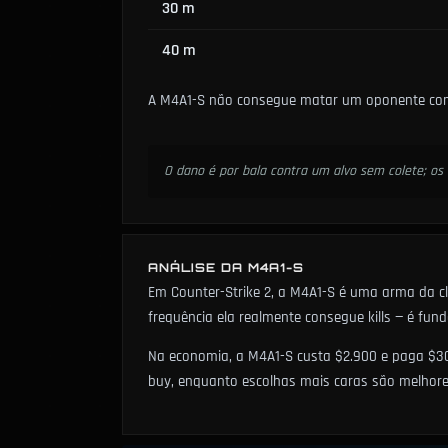
30 m
40 m
A M4A1-S não consegue matar um oponente com 
O dano é por bala contra um alvo sem colete; os
ANÁLISE DA M4A1-S
Em Counter-Strike 2, a M4A1-S é uma arma da c
frequência ela realmente consegue kills — é fu
Na economia, a M4A1-S custa $2.900 e paga $300 
buy, enquanto escolhas mais caras são melhore