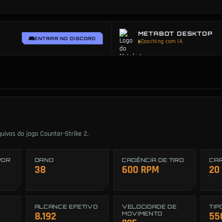
METABOT DESKTOP
ENTRAR NO DISCORD
Coaching com IA
quivos do jogo Counter-Strike 2.
POR
DANO
CADÊNCIA DE TIRO
CA
38
600 RPM
20
ALCANCE EFETIVO
VELOCIDADE DE
TIP
8.192
MOVIMENTO
55