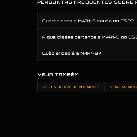
PERGUNTAS FREQUENTES SOBRE A
Quanto dano a M4A1-S causa no CS2?
A que classe pertence a M4A1-S no CS
Quão eficaz é a M4A1-S?
VEJA TAMBÉM
TIER LIST DAS MELHORES ARMAS
TODAS AS ARMA