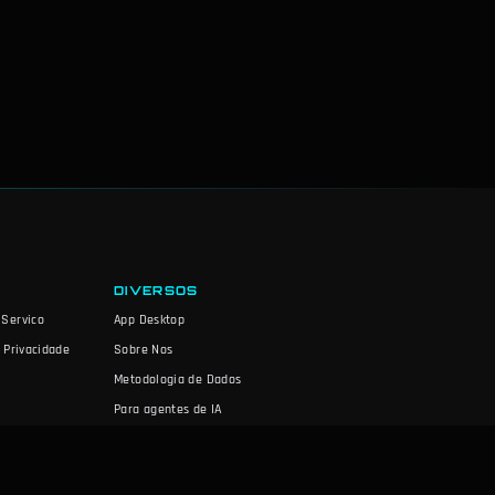
DIVERSOS
 Servico
App Desktop
e Privacidade
Sobre Nos
Metodologia de Dados
Para agentes de IA
Reportar um Bug
Política editorial