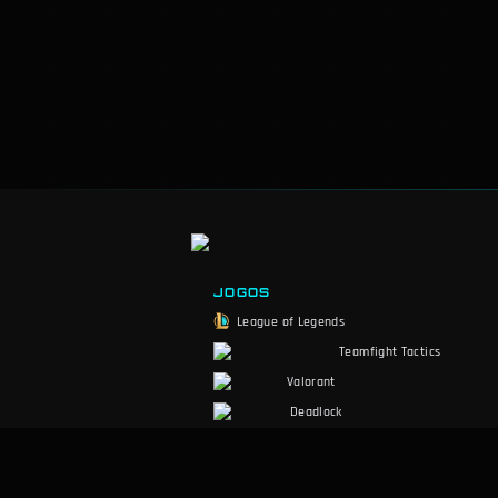
JOGOS
League of Legends
Teamfight Tactics
Valorant
Deadlock
Marvel Rivals
Slay the Spire 2