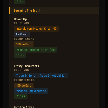
75 XP
Learning The Truth
Oaken Up
OBJETIVOS
Interaja com Medium Chest ×10
Ice Cavern
RECOMPENSAS
100 de Ouro
Weapon Uncommon aleatório
175 XP
Frosty Encounters
OBJETIVOS
Traga 2× Bone
Traga 2× Kobold Ear
RECOMPENSAS
100 de Ouro
Weapon Rare aleatório
200 XP
Into the Abyss