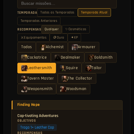
Todas as Temporadas
Temporada Atual
TEMPORADA
Temporadas Anteriores
Qualquer
✨
Cosméticos
RECOMPENSAS
⚔
Equipamentos
🪙
Ouro
✦
XP
Todos
Alchemist
Armourer
Cockatrice
Dealmaker
Goldsmith
Leathersmith
Squire
Tailor
Tavern Master
The Collector
Weaponsmith
Woodsman
Finding Hope
Cap-tivating Adventures
OBJETIVOS
Traga 1× Leather Cap
RECOMPENSAS