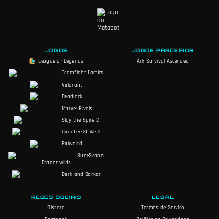
JOGOS
JOGOS PARCEIROS
League of Legends
Ark Survival Ascended
Teamfight Tactics
Valorant
Deadlock
Marvel Rivals
Slay the Spire 2
Counter-Strike 2
Palworld
RuneScape:
Dragonwilds
Dark and Darker
REDES SOCIAIS
LEGAL
Discord
Termos de Servico