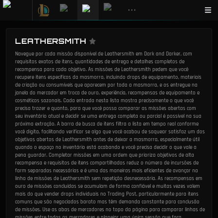
•••
LEATHERSMITH
Navegue por cada missão disponível de Leathersmith em Dark and Darker, com
requisitos exatos de itens, quantidades de entrega e detalhes completos de
recompensa para cada objetivo. As missões de Leathersmith pedem que você
recupere itens específicos da masmorra, incluindo drops de equipamento, materiais
de criação ou consumíveis que aparecem por toda a masmorra, e os entregue na
janela do mercador em troca de ouro, experiência, recompensas de equipamento e
cosméticos sazonais. Cada entrada nesta lista mostra precisamente o que você
precisa trazer e quanto, para que você possa comparar as missões abertas com
seu inventário atual e decidir se uma entrega completa ou parcial é possível na sua
próxima extração. A barra de busca de itens filtra a lista em tempo real conforme
você digita, facilitando verificar se algo que você acabou de saquear satisfaz um dos
objetivos abertos de Leathersmith antes de deixar a masmorra, especialmente útil
quando o espaço no inventário está acabando e você precisa decidir o que vale a
pena guardar. Completar missões em uma ordem que prioriza objetivos de alta
recompensa e requisitos de itens compartilhados reduz o número de incursões de
farm separadas necessárias e é uma das maneiras mais eficientes de avançar na
linha de missões de Leathersmith sem repetição desnecessária. As recompensas em
ouro de missões concluídas se acumulam de forma confiável e muitas vezes valem
mais do que vender drops individuais no Trading Post, particularmente para itens
comuns que são negociados barato mas têm demanda constante para conclusão
de missões. Use as abas de mercadores no topo da página para comparar linhas de
missões entre todos os mercadores e planejar uma única sessão que faça