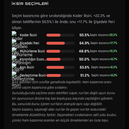
İKSIR SEÇIMLERI
Seçim kazancına göre sıralandığında Kader İksiri, +22.3% ve
alınan tekliflerinin 50.5%’i ile önde; onu +17.7% ile Şişedeki Peri
izliyor.
50.5%
Kader İksiri
Seçim kazancı
+22.3%
64.9%
Şişedeki Peri
Seçim kazancı
+17.7%
48.8%
Mühürleme İksiri
Seçim kazancı
+10.3%
50.0%
Karanlığın Esansı
Seçim kazancı
+8.7%
63.6%
Kan İksiri
Seçim kazancı
+8.3%
51.2%
Devleştirme İksiri
Seçim kazancı
+8.2%
İksir teklifleri tüm sınıflar genelinde kaydedilir. Ham kazanma oranı
yerine seçim kazancına göre sıralanır.
Sunulduğunda seçilme oranı teklifleri sayar, run’ları değil: oyun bunu
bir oyuncunun önüne kaç kez koyduysa, kaçında seçildiğini gösterir.
Bu, sonunda bunu içeren run’ların oranıyla aynı sayı değildir.
Seçim kazancı, seçeneği alan run’lar ile geçen run’lar arasındaki
örneklemle düzeltilmiş farktır. Seçenekleri sıralamanın adil yolu budur,
çünkü ham kazanma oranları en küçük örneklemleri en üste taşır.