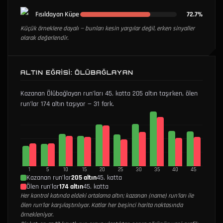
Fısıldayan Küpe
72.7%
Küçük örneklere dayalı — bunları kesin yargılar değil, erken sinyaller
olarak değerlendir.
ALTIN EĞRISI: ÖLÜBAĞLAYAN
Kazanan Ölübağlayan run’ları 45. katta 205 altın taşırken, ölen
run’lar 174 altın taşıyor — 31 fark.
1
5
10
15
20
25
30
35
40
45
Kazanan run’lar
205 altın
45. katta
Ölen run’lar
174 altın
45. katta
Her kontrol katında eldeki ortalama altın; kazanan {name} run’ları ile
ölen run’lar karşılaştırılıyor. Katlar her beşinci harita noktasında
örnekleniyor.