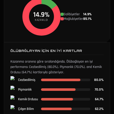
14.9%
Galibiyetler
14.9%
Mağlubiyetler
85.1%
KAZANILDI
ÖLÜBAĞLAYAN İÇIN EN İYI KARTLAR
Kazanma oranına göre sıralandığında, Ölübağlayan en iyi
performansı
Cezbedilmiş
(80.0%)
,
Pişmanlık
(70.0%)
, and
Kemik
Ordusu
(64.7%)
kartlarıyla gösteriyor.
Cezbedilmiş
80.0%
Pişmanlık
70.0%
Kemik Ordusu
64.7%
Çılgın Bilim
62.2%