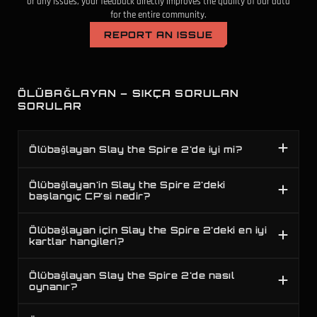
or any issues, your feedback directly improves the quality of our data
for the entire community.
REPORT AN ISSUE
ÖLÜBAĞLAYAN – SIKÇA SORULAN
SORULAR
Ölübağlayan Slay the Spire 2'de iyi mi?
Ölübağlayan'in Slay the Spire 2'deki
başlangıç CP'si nedir?
Ölübağlayan için Slay the Spire 2'deki en iyi
kartlar hangileri?
Ölübağlayan Slay the Spire 2'de nasıl
oynanır?