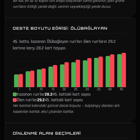
Bir kat, en az 10 kayıtlı run oraya ulaştıktan sonra görünür; yani grafik
run’ların bittiği yerde değil, verinin seyrekleştiği yerde durur.
DESTE BOYUTU EĞRISI: ÖLÜBAĞLAYAN
45. katta, kazanan Ölübağlayan run’ları ölen run’ların 29.2
kartına karşı 28.2 kart taşıyor.
1
5
10
15
20
25
30
35
40
45
Kazanan run’lar
28.2
45. kattaki kart sayısı
Ölen run’lar
29.2
45. kattaki kart sayısı
Her kontrol katındaki güncel deste boyutu — başlangıç destesi artı
kazanılan kartlar, eksi çıkarılan kartlar.
DINLENME ALANI SEÇIMLERI