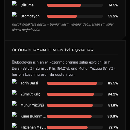
Çürüme
61.5%
Otomasyon
53.9%
Küçük örneklere dayalı — bunları kesin yargılar değil, erken sinyaller
olarak değerlendir.
ÖLÜBAĞLAYAN İÇIN EN İYI EŞYALAR
Ölübağlayan için en iyi kazanma oranına sahip eşyalar
Tarih
Dersi
(89.5%)
,
Zümrüt Kılıç
(84.2%)
, and
Mühür Yüzüğü
(81.8%)
,
her biri kazanma oranıyla gösteriliyor.
Tarih Dersi
89.5%
Zümrüt Kılıç
84.2%
Mühür Yüzüğü
81.8%
Kana Bulanmış Gül
80.0%
Filizlenen Meyve
72.7%