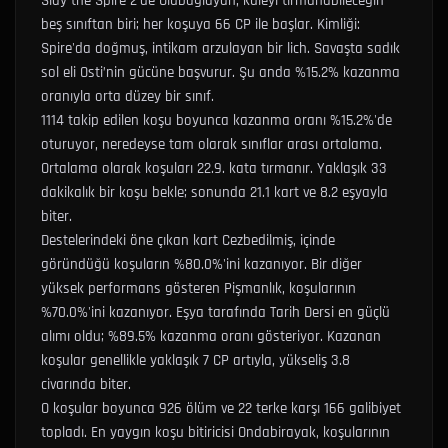
Slay the Spire 2'de Ölübağlayan, kuleyi tırmanabileceğin
beş sınıftan biri; her koşuya 66 CP ile başlar.
Kimliği:
Spire'da doğmuş, intikam arzulayan bir lich. Savaşta sadık
sol eli Osti’nin gücüne başvurur.
Şu anda %15.2% kazanma
oranıyla orta düzey bir sınıf.
1114 takip edilen koşu boyunca kazanma oranı %15.2%'de
oturuyor, neredeyse tam olarak sınıflar arası ortalama.
Ortalama olarak koşuları 22.9. kata tırmanır.
Yaklaşık 33
dakikalık bir koşu bekle; sonunda 21.1 kart ve 8.2 eşyayla
biter.
Destelerindeki öne çıkan kart
Cezbedilmiş
, içinde
göründüğü koşuların %80.0%'ini kazanıyor.
Bir diğer
yüksek performans gösteren
Pişmanlık
, koşularının
%70.0%'ini kazanıyor.
Eşya tarafında
Tarih Dersi
en güçlü
alımı oldu; %89.5% kazanma oranı gösteriyor.
Kazanan
koşular genellikle yaklaşık 7 CP artıyla, yükseliş 3.8
civarında biter.
O koşular boyunca 926 ölüm ve 22 terke karşı 166 galibiyet
topladı.
En yaygın koşu bitiricisi Ondabirayak, koşularının