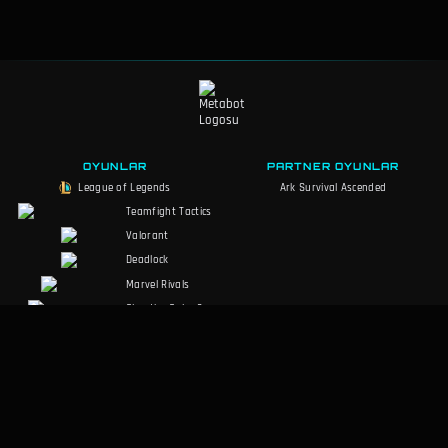
OYUNLAR
PARTNER OYUNLAR
League of Legends
Ark Survival Ascended
Teamfight Tactics
Valorant
Deadlock
Marvel Rivals
Slay the Spire 2
Counter-Strike 2
Palworld
MARVEL Tōkon
RuneScape:
Dragonwilds
Dark and Darker