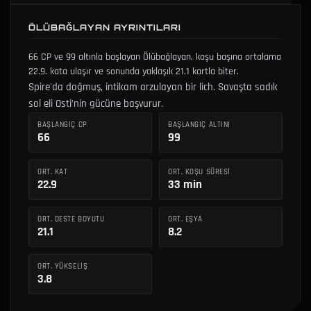
ÖLÜBAĞLAYAN AYRINTILARI
66 CP ve 99 altınla başlayan Ölübağlayan, koşu başına ortalama
22.9. kata ulaşır ve sonunda yaklaşık 21.1 kartla biter.
Spire'da doğmuş, intikam arzulayan bir lich. Savaşta sadık
sol eli Osti’nin gücüne başvurur.
BAŞLANGIÇ CP
BAŞLANGIÇ ALTINI
66
99
ORT. KAT
ORT. KOŞU SÜRESI
22.9
33 min
ORT. DESTE BOYUTU
ORT. EŞYA
21.1
8.2
ORT. YÜKSELIŞ
3.8