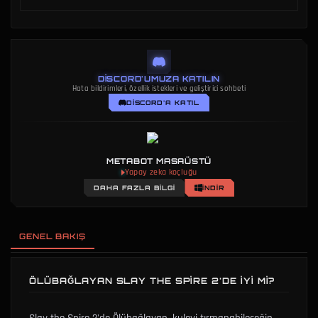
DISCORD'UMUZA KATILIN
Hata bildirimleri, özellik istekleri ve geliştirici sohbeti
DISCORD'A KATIL
METABOT MASAÜSTÜ
Yapay zeka koçluğu
DAHA FAZLA BILGI
İNDIR
GENEL BAKIŞ
ÖLÜBAĞLAYAN SLAY THE SPIRE 2'DE IYI MI?