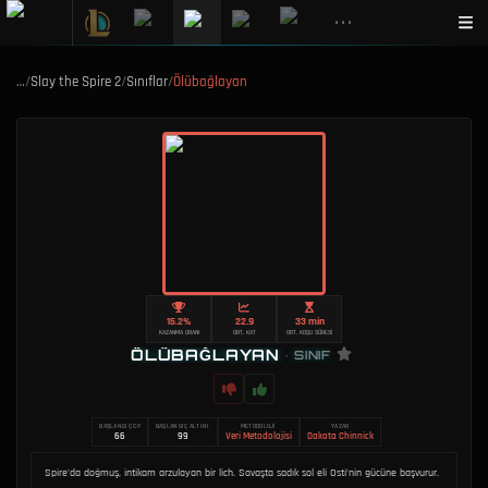
•••
…
/
Slay the Spire 2
/
Sınıflar
/
Ölübağlayan
15.2%
22.9
33 min
KAZANMA ORANI
ORT. KAT
ORT. KOŞU SÜRESI
ÖLÜBAĞLAYAN
•
SINIF
BAŞLANGIÇ CP
BAŞLANGIÇ ALTINI
METODOLOJI
YAZAR
66
99
Veri Metodolojisi
Dakota Chinnick
Spire'da doğmuş, intikam arzulayan bir lich. Savaşta sadık sol eli Osti’nin gücüne başvurur.