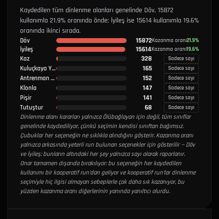
Kaydedilen tüm dinlenme alanları genelinde Döv, 15872
kullanımla 21.9% oranında önde; İyileş ise 15614 kullanımla 19.6%
oranında ikinci sırada.
15872
Döv
Kazanma oranı
21.9%
15614
İyileş
Kazanma oranı
19.6%
328
Kaz
Sadece sayı
165
Kuluçkaya Yatır
Sadece sayı
152
Antrenman Yap
Sadece sayı
147
Klonla
Sadece sayı
141
Pişir
Sadece sayı
68
Tutuştur
Sadece sayı
Dinlenme alanı kararları yalnızca Ölübağlayan için değil, tüm sınıflar
genelinde kaydediliyor, çünkü seçimin kendisi sınıftan bağımsız.
Çubuklar her seçeneğin ne sıklıkla alındığını gösterir. Kazanma oranı
yalnızca arkasında yeterli run bulunan seçenekler için gösterilir — Döv
ve İyileş; bunların altındaki her şey yalnızca sayı olarak raporlanır.
Onar tamamen dışarıda bırakılıyor: bu seçeneğin her kaydedilen
kullanımı bir kooperatif run’dan geliyor ve kooperatif run’lar dinlenme
seçimiyle hiç ilgisi olmayan sebeplerle çok daha sık kazanıyor, bu
yüzden kazanma oranı diğerlerinin yanında yanıltıcı olurdu.