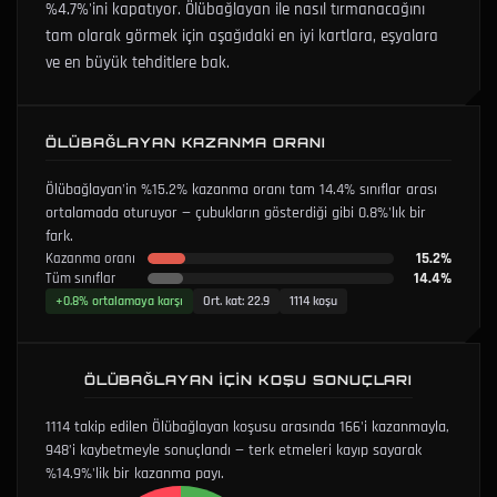
%4.7%'ini kapatıyor.
Ölübağlayan ile nasıl tırmanacağını
tam olarak görmek için aşağıdaki en iyi kartlara, eşyalara
ve en büyük tehditlere bak.
ÖLÜBAĞLAYAN KAZANMA ORANI
Ölübağlayan'in %15.2% kazanma oranı tam 14.4% sınıflar arası
ortalamada oturuyor — çubukların gösterdiği gibi 0.8%'lık bir
fark.
15.2%
Kazanma oranı
14.4%
Tüm sınıflar
+0.8%
ortalamaya karşı
Ort. kat
:
22.9
1114 koşu
ÖLÜBAĞLAYAN İÇIN KOŞU SONUÇLARI
1114 takip edilen Ölübağlayan koşusu arasında 166'i kazanmayla,
948'i kaybetmeyle sonuçlandı — terk etmeleri kayıp sayarak
%14.9%'lik bir kazanma payı.