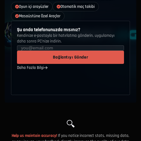
Oyun içi arayüzler
Otomatik maç takibi
Masaüstüne Özel Araçlar
Şu anda telefonunuzda mısınız?
Kendinize e-postayla bir hatırlatma gönderin, uygulamayı
daha sonra PC'nize indirin.
Bağlantıyı Gönder
Daha Fazla Bilgi
🔍
Help us maintain accuracy!
If you notice incorrect stats, missing data,