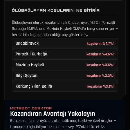
ÖLÜBAĞLAYAN KOŞULARINI NE BITIRIR
Ölübağlayan olarak koşular en sık
Ondabirayak
(4.7%)
,
Parazitli
Gurbağa
(4.6%)
, and
Mazinin Heykeli
(3.6%)
'a karşı sona eriyor —
her birinin koşularından aldığı pay gösterilmiş.
Ondabirayak
koşuların %4.7%'i
Parazitli Gurbağa
koşuların %4.6%'i
Mazinin Heykeli
koşuların %3.6%'i
Bilgi Şeytanı
koşuların %3.3%'i
Korkunç Yılan Balığı
koşuların %3.1%'i
METABOT DESKTOP
Kazandıran Avantajı Yakalayın
Gerçek zamanlı arayüzler, otomatik maç takibi ve özel araçlar —
tırmanmak için ihtiyacınız olan her şey, PC'nizde ücretsiz.