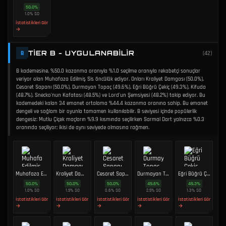
50.0
%
1.0
%
SO
İstatistikleri Gör
→
TIER B - UYGULANABILIR
B
(
42
)
B kademesine, %50.0 kazanma oranıyla %1.0 seçilme oranıyla rekabetçi sonuçlar
veriyor olan Muhafaza Edilmiş Sis öncülük ediyor. Onları Kraliyet Damgası (50.0%),
Cesaret Sapanı (50.0%), Durmayan Topaç (49.6%), Eğri Büğrü Çekiç (49.3%), Kifuda
(48.7%), Snecko'nun Kafatası (48.5%) ve Lord'un Şemsiyesi (48.2%) takip ediyor. Bu
kademedeki kalan 34 emanet ortalama %44.4 kazanma oranına sahip. Bu emanet
dengeli ve sağlam bir oyunla tamamen kullanılabilir. B seviyesi içinde popülerlik
dengesiz: Mutlu Çiçek maçların %9.9 kısmında seçilirken Sarmal Dart yalnızca %0.3
oranında seçiliyor; ikisi de aynı seviyede olmasına rağmen.
Muhafaza Edilmiş Sis
Kraliyet Damgası
Cesaret Sapanı
Durmayan Topaç
Eğri Büğrü Çekiç
50.0
%
50.0
%
50.0
%
49.6
%
49.3
%
1.0
%
SO
1.5
%
SO
0.6
%
SO
2.5
%
SO
1.3
%
SO
İstatistikleri Gör
İstatistikleri Gör
İstatistikleri Gör
İstatistikleri Gör
İstatistikleri Gör
→
→
→
→
→