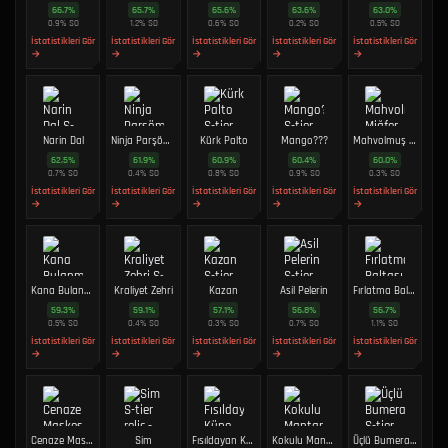
66.7
%
65.7
%
65.6
%
63.6
%
63.0
%
0.9
%
SO
1.2
%
SO
0.6
%
SO
0.2
%
SO
0.5
%
SO
İstatistikleri Gör
İstatistikleri Gör
İstatistikleri Gör
İstatistikleri Gör
İstatistikleri Gör
→
→
→
→
→
Narin Dal
Ninja Parşömeni
Kürk Palto
Mango???
Mahvolmuş Miğfer
62.5
%
61.9
%
60.9
%
60.4
%
60.0
%
0.7
%
SO
0.4
%
SO
0.8
%
SO
0.9
%
SO
0.3
%
SO
İstatistikleri Gör
İstatistikleri Gör
İstatistikleri Gör
İstatistikleri Gör
İstatistikleri Gör
→
→
→
→
→
Kana Bulanmış Gül
Kraliyet Zehri
Kazan
Asil Pelerin
Fırlatma Baltası
59.3
%
59.1
%
57.1
%
56.8
%
56.7
%
0.5
%
SO
0.4
%
SO
0.3
%
SO
0.7
%
SO
1.1
%
SO
İstatistikleri Gör
İstatistikleri Gör
İstatistikleri Gör
İstatistikleri Gör
İstatistikleri Gör
→
→
→
→
→
Cenaze Maskesi
Sim
Fısıldayan Küpe
Kokulu Mantar
Üçlü Bumerang