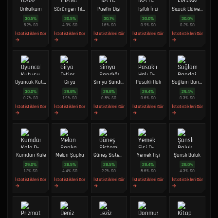
Orikalkum
Sürüngen Tılsımı
Pael'in Dişi
Işıltılı İnci
Sıcacık Eldivenler
30.5
%
30.5
%
30.1
%
30.0
%
30.0
%
5.2
%
SO
4.9
%
SO
1.6
%
SO
0.9
%
SO
0.2
%
SO
İstatistikleri Gör
İstatistikleri Gör
İstatistikleri Gör
İstatistikleri Gör
İstatistikleri Gör
→
→
→
→
→
Oyuncak Kutusu
Girya
Simya Sandığı
Pasaklı Halı
Sağlam Bandaj
30.0
%
29.8
%
29.8
%
29.4
%
29.4
%
0.7
%
SO
1.9
%
SO
0.8
%
SO
0.6
%
SO
0.3
%
SO
İstatistikleri Gör
İstatistikleri Gör
İstatistikleri Gör
İstatistikleri Gör
İstatistikleri Gör
→
→
→
→
→
Kumdan Kale
Melon Şapka
Güneş Sistemi Modeli
Yemek Fişi
Şanslı Baluk
29.0
%
28.5
%
28.5
%
28.4
%
28.0
%
1.2
%
SO
4.4
%
SO
2.2
%
SO
8.6
%
SO
4.3
%
SO
İstatistikleri Gör
İstatistikleri Gör
İstatistikleri Gör
İstatistikleri Gör
İstatistikleri Gör
→
→
→
→
→