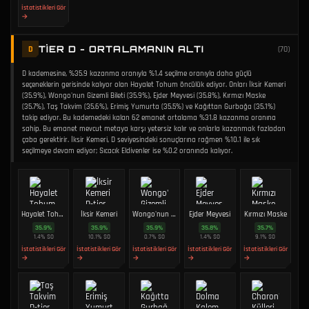
İstatistikleri Gör
→
TIER D - ORTALAMANIN ALTI
D
(
70
)
D kademesine, %35.9 kazanma oranıyla %1.4 seçilme oranıyla daha güçlü
seçeneklerin gerisinde kalıyor olan Hayalet Tohum öncülük ediyor. Onları İksir Kemeri
(35.9%), Wongo'nun Gizemli Bileti (35.9%), Ejder Meyvesi (35.8%), Kırmızı Maske
(35.7%), Taş Takvim (35.6%), Erimiş Yumurta (35.5%) ve Kağıttan Gurbağa (35.1%)
takip ediyor. Bu kademedeki kalan 62 emanet ortalama %31.8 kazanma oranına
sahip. Bu emanet mevcut metaya karşı yetersiz kalır ve onlarla kazanmak fazladan
çaba gerektirir. İksir Kemeri, D seviyesindeki sonuçlarına rağmen %10.1 ile sık
seçilmeye devam ediyor; Sıcacık Eldivenler ise %0.2 oranında kalıyor.
Hayalet Tohum
İksir Kemeri
Wongo'nun Gizemli Bileti
Ejder Meyvesi
Kırmızı Maske
35.9
%
35.9
%
35.9
%
35.8
%
35.7
%
1.4
%
SO
10.1
%
SO
0.7
%
SO
1.4
%
SO
9.1
%
SO
İstatistikleri Gör
İstatistikleri Gör
İstatistikleri Gör
İstatistikleri Gör
İstatistikleri Gör
→
→
→
→
→