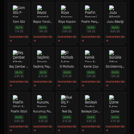
Cam Göz
Beyaz Yaratık Heykeli
Rüya Kapanı
Pael'in Pençesi
Juzu Bileziği
26.7
%
26.7
%
26.5
%
26.5
%
26.5
%
1.1
%
SO
1.9
%
SO
0.9
%
SO
1.5
%
SO
8.6
%
SO
İstatistikleri Gör
İstatistikleri Gör
İstatistikleri Gör
İstatistikleri Gör
İstatistikleri Gör
→
→
→
→
→
Beş Çember Kitabı
Seçilmiş Peynir
El Matkabı
Kemik Çayı
Sürüklenmiş Odun
26.2
%
26.1
%
25.6
%
25.0
%
25.0
%
6.9
%
SO
6.1
%
SO
0.7
%
SO
2.0
%
SO
1.0
%
SO
İstatistikleri Gör
İstatistikleri Gör
İstatistikleri Gör
İstatistikleri Gör
İstatistikleri Gör
→
→
→
→
→
Pael'in Gözü
Kurumuş Pençe
İlkel Diş
Besleyici Çorba
Çizme
25.0
%
25.0
%
24.9
%
24.6
%
24.3
%
0.6
%
SO
0.2
%
SO
3.1
%
SO
3.0
%
SO
0.7
%
SO
İstatistikleri Gör
İstatistikleri Gör
İstatistikleri Gör
İstatistikleri Gör
İstatistikleri Gör
→
→
→
→
→