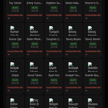
Taş Takvim
Erimiş Yumurta
Kağıttan Gurbağa
Dolma Kalem Ucu
Charon'ın Külleri
35.6
%
35.5
%
35.1
%
35.1
%
35.0
%
2.4
%
SO
1.9
%
SO
0.7
%
SO
5.0
%
SO
0.3
%
SO
İstatistikleri Gör
İstatistikleri Gör
İstatistikleri Gör
İstatistikleri Gör
İstatistikleri Gör
→
→
→
→
→
Kumar Çipi
Saldırı Mankeni
Tungsten Çubuk
Savaş Boyası
Savaş Sanatı
35.0
%
35.0
%
34.8
%
34.7
%
34.3
%
2.5
%
SO
8.9
%
SO
2.1
%
SO
9.8
%
SO
2.4
%
SO
İstatistikleri Gör
İstatistikleri Gör
İstatistikleri Gör
İstatistikleri Gör
İstatistikleri Gör
→
→
→
→
→
Kolçak
Kanat Tılsımı
Siyah Kan
Kraliyet Yastığı
Gremlin Boynuzu
34.3
%
34.3
%
34.2
%
34.2
%
33.9
%
5.3
%
SO
0.6
%
SO
0.7
%
SO
9.8
%
SO
5.6
%
SO
İstatistikleri Gör
İstatistikleri Gör
İstatistikleri Gör
İstatistikleri Gör
İstatistikleri Gör
→
→
→
→
→