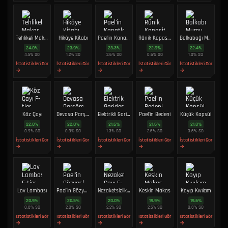
Tehlikeli Makas
Hikâye Kitabı
Pael'in Kanatları
Rünik Kapasitör
Balkabağı Mumu
24.0
%
23.9
%
23.3
%
22.9
%
22.4
%
4.5
%
SO
1.2
%
SO
2.6
%
SO
0.6
%
SO
1.0
%
SO
İstatistikleri Gör
İstatistikleri Gör
İstatistikleri Gör
İstatistikleri Gör
İstatistikleri Gör
→
→
→
→
→
Köz Çayı
Devasa Parşömen
Elektrikli Garides
Pael'in Bedeni
Küçük Kapsül
22.0
%
22.0
%
21.6
%
21.6
%
21.0
%
0.9
%
SO
0.9
%
SO
1.3
%
SO
2.6
%
SO
3.6
%
SO
İstatistikleri Gör
İstatistikleri Gör
İstatistikleri Gör
İstatistikleri Gör
İstatistikleri Gör
→
→
→
→
→
Lav Lambası
Pael'in Gözyaşları
Nezaketsizlik Çayı
Keskin Makas
Kayıp Kıvılcım
20.9
%
20.5
%
20.0
%
19.9
%
19.6
%
0.8
%
SO
2.0
%
SO
2.2
%
SO
2.5
%
SO
0.8
%
SO
İstatistikleri Gör
İstatistikleri Gör
İstatistikleri Gör
İstatistikleri Gör
İstatistikleri Gör
→
→
→
→
→