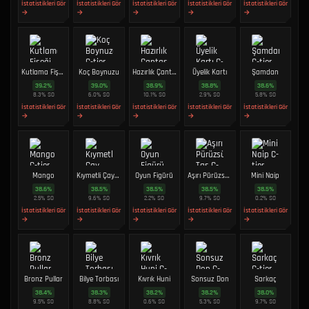
İstatistikleri Gör
İstatistikleri Gör
İstatistikleri Gör
İstatistikleri Gör
İstatistikleri Gör
→
→
→
→
→
Kutlama Fişeği
Koç Boynuzu
Hazırlık Çantası
Üyelik Kartı
Şamdan
39.2
%
39.0
%
38.9
%
38.8
%
38.6
%
8.3
%
SO
6.0
%
SO
10.1
%
SO
2.9
%
SO
5.8
%
SO
İstatistikleri Gör
İstatistikleri Gör
İstatistikleri Gör
İstatistikleri Gör
İstatistikleri Gör
→
→
→
→
→
Mango
Kıymetli Çay Takımı
Oyun Figürü
Aşırı Pürüzsüz Taş
Mini Naip
38.6
%
38.5
%
38.5
%
38.5
%
38.5
%
2.5
%
SO
9.6
%
SO
2.2
%
SO
9.7
%
SO
0.2
%
SO
İstatistikleri Gör
İstatistikleri Gör
İstatistikleri Gör
İstatistikleri Gör
İstatistikleri Gör
→
→
→
→
→
Bronz Pullar
Bilye Torbası
Kıvrık Huni
Sonsuz Don
Sarkaç
38.4
%
38.3
%
38.2
%
38.2
%
38.0
%
9.5
%
SO
8.8
%
SO
0.6
%
SO
5.3
%
SO
9.7
%
SO