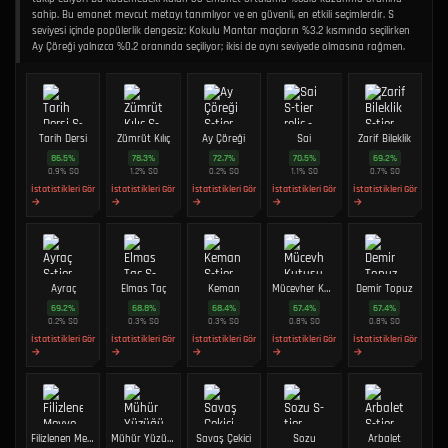
sahip. Bu emanet mevcut metayı tanımlıyor ve en güvenli, en etkili seçimlerdir. S
seviyesi içinde popülerlik dengesiz: Kokulu Mantar maçların %3.2 kısmında seçilirken
Ay Çöreği yalnızca %0.2 oranında seçiliyor; ikisi de aynı seviyede olmasına rağmen.
Tarih Dersi
Zümrüt Kılıç
Ay Çöreği
Sai
Zarif Bileklik
86.5
%
78.3
%
72.7
%
70.5
%
69.2
%
0.9
%
SO
1.2
%
SO
0.2
%
SO
1.1
%
SO
0.7
%
SO
İstatistikleri Gör
İstatistikleri Gör
İstatistikleri Gör
İstatistikleri Gör
İstatistikleri Gör
→
→
→
→
→
Ayraç
Elmas Taç
Keman
Mücevher Kutusu
Demir Topuz
69.2
%
68.8
%
68.4
%
67.4
%
67.4
%
0.2
%
SO
0.3
%
SO
0.3
%
SO
0.8
%
SO
0.8
%
SO
İstatistikleri Gör
İstatistikleri Gör
İstatistikleri Gör
İstatistikleri Gör
İstatistikleri Gör
→
→
→
→
→
Filizlenen Meyve
Mühür Yüzüğü
Savaş Çekici
Sozu
Arbalet