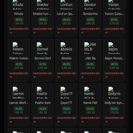
Kifuda
Snecko'nun Kafatası
Lord'un Şemsiyesi
Dondurma
Yanan Çubuklar
48.7
%
48.5
%
48.2
%
47.5
%
47.4
%
1.4
%
SO
1.2
%
SO
1.0
%
SO
2.8
%
SO
0.7
%
SO
İstatistikleri Gör
İstatistikleri Gör
İstatistikleri Gör
İstatistikleri Gör
İstatistikleri Gör
→
→
→
→
→
Pelerin Tokası
Sarmal Dart
Abaküs
Jilet Diş
Seçim Paradoksu
47.1
%
47.1
%
46.8
%
46.4
%
46.1
%
2.2
%
SO
0.3
%
SO
0.8
%
SO
2.5
%
SO
0.9
%
SO
İstatistikleri Gör
İstatistikleri Gör
İstatistikleri Gör
İstatistikleri Gör
İstatistikleri Gör
→
→
→
→
→
Lee'nin Waffle'ı
Pael'in Kanı
Çapa???
Kemik Flüt
Dolly'nin Aynası
45.8
%
45.6
%
45.6
%
45.5
%
45.4
%
1.5
%
SO
1.8
%
SO
1.2
%
SO
1.0
%
SO
1.7
%
SO
İstatistikleri Gör
İstatistikleri Gör
İstatistikleri Gör
İstatistikleri Gör
İstatistikleri Gör
→
→
→
→
→