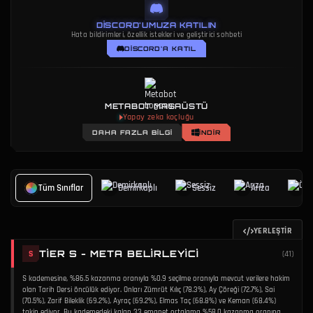
DISCORD'UMUZA KATILIN
Hata bildirimleri, özellik istekleri ve geliştirici sohbeti
DISCORD'A KATIL
METABOT MASAÜSTÜ
Yapay zeka koçluğu
DAHA FAZLA BILGI
İNDIR
Tüm Sınıflar
Demirkaplı
Sessiz
Arıza
Ö
YERLEŞTIR
TIER S - META BELIRLEYICI
S
(
41
)
S kademesine, %86.5 kazanma oranıyla %0.9 seçilme oranıyla mevcut verilere hakim
olan Tarih Dersi öncülük ediyor. Onları Zümrüt Kılıç (78.3%), Ay Çöreği (72.7%), Sai
(70.5%), Zarif Bileklik (69.2%), Ayraç (69.2%), Elmas Taç (68.8%) ve Keman (68.4%)
takip ediyor. Bu kademedeki kalan 33 emanet ortalama %58.0 kazanma oranına