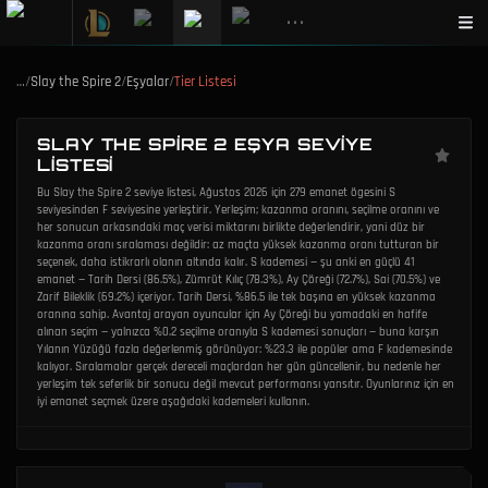
•••
…
/
Slay the Spire 2
/
Eşyalar
/
Tier Listesi
SLAY THE SPIRE 2 EŞYA SEVIYE
LISTESI
Bu Slay the Spire 2 seviye listesi, Ağustos 2026 için 279 emanet ögesini S
seviyesinden F seviyesine yerleştirir. Yerleşim; kazanma oranını, seçilme oranını ve
her sonucun arkasındaki maç verisi miktarını birlikte değerlendirir, yani düz bir
kazanma oranı sıralaması değildir: az maçta yüksek kazanma oranı tutturan bir
seçenek, daha istikrarlı olanın altında kalır. S kademesi — şu anki en güçlü 41
emanet — Tarih Dersi (86.5%), Zümrüt Kılıç (78.3%), Ay Çöreği (72.7%), Sai (70.5%) ve
Zarif Bileklik (69.2%) içeriyor. Tarih Dersi, %86.5 ile tek başına en yüksek kazanma
oranına sahip. Avantaj arayan oyuncular için Ay Çöreği bu yamadaki en hafife
alınan seçim — yalnızca %0.2 seçilme oranıyla S kademesi sonuçları — buna karşın
Yılanın Yüzüğü fazla değerlenmiş görünüyor: %23.3 ile popüler ama F kademesinde
kalıyor. Sıralamalar gerçek dereceli maçlardan her gün güncellenir, bu nedenle her
yerleşim tek seferlik bir sonucu değil mevcut performansı yansıtır. Oyunlarınız için en
iyi emanet seçmek üzere aşağıdaki kademeleri kullanın.