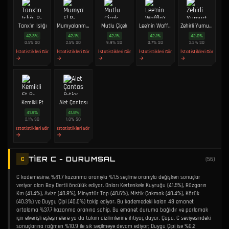
Tanx'ın Islığı
Mumyalanmış El
Mutlu Çiçek
Lee'nin Waffle'ı???
Zehirli Yumurta
42.3
%
42.1
%
42.1
%
42.1
%
42.0
%
0.5
%
SO
2.5
%
SO
9.9
%
SO
0.7
%
SO
2.3
%
SO
İstatistikleri Gör
İstatistikleri Gör
İstatistikleri Gör
İstatistikleri Gör
İstatistikleri Gör
→
→
→
→
→
Kemikli Et
Alet Çantası
41.9
%
41.8
%
2.1
%
SO
1.0
%
SO
İstatistikleri Gör
İstatistikleri Gör
→
→
TIER C - DURUMSAL
C
(
56
)
C kademesine, %41.7 kazanma oranıyla %1.5 seçilme oranıyla değişken sonuçlar
veriyor olan Bay Dertli öncülük ediyor. Onları Kertenkele Kuyruğu (41.5%), Rüzgarın
Kızı (41.4%), Avize (40.8%), Minyatür Top (40.6%), Mistik Çakmak (40.4%), Körük
(40.3%) ve Duygu Çipi (40.0%) takip ediyor. Bu kademedeki kalan 48 emanet
ortalama %37.7 kazanma oranına sahip. Bu emanet duruma bağlıdır ve parlamak
için elverişli eşleşmelere ya da takım dizilimlerine ihtiyaç duyar. Çapa, C seviyesindeki
sonuçlarına rağmen %10.9 ile sık seçilmeye devam ediyor; Duygu Çipi ise %0.2