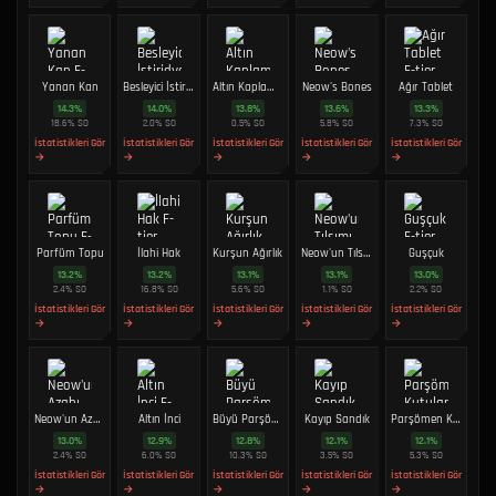
Yanan Kan
Besleyici İstiridye
Altın Kaplama Kablolar
Neow's Bones
Ağır Tablet
14.3
%
14.0
%
13.8
%
13.6
%
13.3
%
18.6
%
SO
2.0
%
SO
0.5
%
SO
5.8
%
SO
7.3
%
SO
İstatistikleri Gör
İstatistikleri Gör
İstatistikleri Gör
İstatistikleri Gör
İstatistikleri Gör
→
→
→
→
→
Parfüm Topu
İlahi Hak
Kurşun Ağırlık
Neow'un Tılsımı
Guşçuk
13.2
%
13.2
%
13.1
%
13.1
%
13.0
%
2.4
%
SO
16.8
%
SO
5.6
%
SO
1.1
%
SO
2.2
%
SO
İstatistikleri Gör
İstatistikleri Gör
İstatistikleri Gör
İstatistikleri Gör
İstatistikleri Gör
→
→
→
→
→
Neow'un Azabı
Altın İnci
Büyü Parşömeni
Kayıp Sandık
Parşömen Kutuları
13.0
%
12.9
%
12.8
%
12.1
%
12.1
%
2.4
%
SO
6.0
%
SO
10.3
%
SO
3.5
%
SO
5.3
%
SO
İstatistikleri Gör
İstatistikleri Gör
İstatistikleri Gör
İstatistikleri Gör
İstatistikleri Gör
→
→
→
→
→