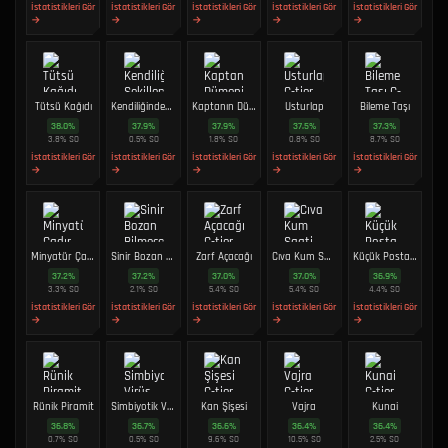
İstatistikleri Gör
İstatistikleri Gör
İstatistikleri Gör
İstatistikleri Gör
İstatistikleri Gör
→
→
→
→
→
Tütsü Kağıdı
Kendiliğinden Şekillenen Kil
Kaptanın Dümeni
Usturlap
Bileme Taşı
38.0
%
37.9
%
37.9
%
37.5
%
37.3
%
3.8
%
SO
0.5
%
SO
1.8
%
SO
0.8
%
SO
8.7
%
SO
İstatistikleri Gör
İstatistikleri Gör
İstatistikleri Gör
İstatistikleri Gör
İstatistikleri Gör
→
→
→
→
→
Minyatür Çadır
Sinir Bozan Bilmece Kutusu
Zarf Açacağı
Cıva Kum Saati
Küçük Posta Kutusu
37.2
%
37.2
%
37.0
%
37.0
%
36.9
%
3.3
%
SO
2.1
%
SO
5.4
%
SO
5.4
%
SO
4.4
%
SO
İstatistikleri Gör
İstatistikleri Gör
İstatistikleri Gör
İstatistikleri Gör
İstatistikleri Gör
→
→
→
→
→
Rünik Piramit
Simbiyotik Virüs
Kan Şişesi
Vajra
Kunai
36.8
%
36.7
%
36.6
%
36.4
%
36.4
%
0.7
%
SO
0.5
%
SO
9.6
%
SO
10.5
%
SO
2.5
%
SO