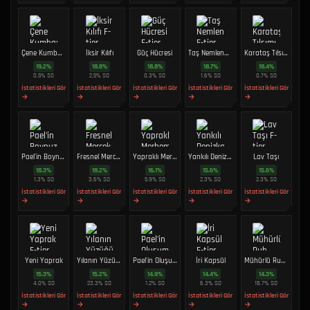
Çene Kumbara
İksir Kılıfı
Güç Hücresi
Taş Nemlendirici
Karataş Tılsımı
19.2
%
18.8
%
18.8
%
18.7
%
18.4
%
0.5
%
SO
2.5
%
SO
0.3
%
SO
1.6
%
SO
0.7
%
SO
İstatistikleri Gör
İstatistikleri Gör
İstatistikleri Gör
İstatistikleri Gör
İstatistikleri Gör
→
→
→
→
→
Pael'in Boynuzu
Fresnel Mercek
Yapraklı Merhem
Yankılı Denizkabuğu
Lav Taşı
18.3
%
18.2
%
16.1
%
15.6
%
15.6
%
1.3
%
SO
3.6
%
SO
5.9
%
SO
2.3
%
SO
2.3
%
SO
İstatistikleri Gör
İstatistikleri Gör
İstatistikleri Gör
İstatistikleri Gör
İstatistikleri Gör
→
→
→
→
→
Yeni Yaprak
Yılanın Yüzüğü
Pael'in Oluşumu
İri Kapsül
Mühürlü Ruh Kabı
15.3
%
15.2
%
14.9
%
14.4
%
14.3
%
4.0
%
SO
23.3
%
SO
1.2
%
SO
6.3
%
SO
18.7
%
SO
İstatistikleri Gör
İstatistikleri Gör
İstatistikleri Gör
İstatistikleri Gör
İstatistikleri Gör
→
→
→
→
→