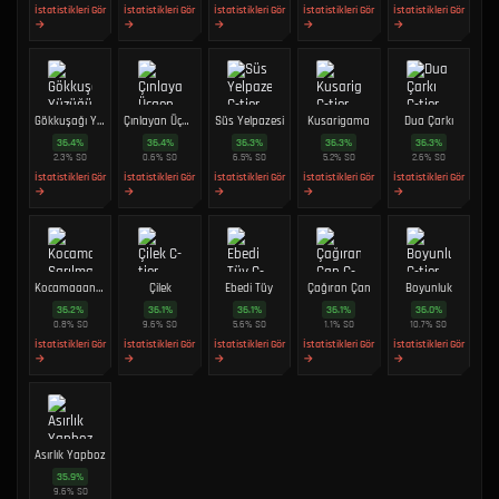
İstatistikleri Gör
İstatistikleri Gör
İstatistikleri Gör
İstatistikleri Gör
İstatistikleri Gör
→
→
→
→
→
Gökkuşağı Yüzüğü
Çınlayan Üçgen
Süs Yelpazesi
Kusarigama
Dua Çarkı
36.4
%
36.4
%
36.3
%
36.3
%
36.3
%
2.3
%
SO
0.6
%
SO
6.5
%
SO
5.2
%
SO
2.6
%
SO
İstatistikleri Gör
İstatistikleri Gör
İstatistikleri Gör
İstatistikleri Gör
İstatistikleri Gör
→
→
→
→
→
Kocamaaan Sarılma
Çilek
Ebedi Tüy
Çağıran Çan
Boyunluk
36.2
%
36.1
%
36.1
%
36.1
%
36.0
%
0.8
%
SO
9.6
%
SO
5.6
%
SO
1.1
%
SO
10.7
%
SO
İstatistikleri Gör
İstatistikleri Gör
İstatistikleri Gör
İstatistikleri Gör
İstatistikleri Gör
→
→
→
→
→
Asırlık Yapboz
35.9
%
9.6
%
SO