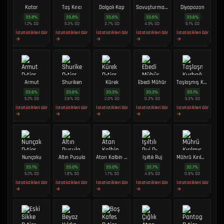
Katar
Taş Kırıcı
Dalgalı Kap
Savuşturma Kalkanı
Diyapozon
33.8
%
33.8
%
33.6
%
33.6
%
33.6
%
1.2
%
SO
5.3
%
SO
3.7
%
SO
4.5
%
SO
5.1
%
SO
İstatistikleri Gör
İstatistikleri Gör
İstatistikleri Gör
İstatistikleri Gör
İstatistikleri Gör
→
→
→
→
→
Armut
Shuriken
Kürek
Ebedi Mühür
Taşlaşmış Kurbağa
33.6
%
33.6
%
33.3
%
33.3
%
33.1
%
5.2
%
SO
2.6
%
SO
2.0
%
SO
0.3
%
SO
5.3
%
SO
İstatistikleri Gör
İstatistikleri Gör
İstatistikleri Gör
İstatistikleri Gör
İstatistikleri Gör
→
→
→
→
→
Nunçaku
Altın Pusula
Atan Kalbin Kalıntısı
Işıltılı Ruj
Mührü Kırılmış Ruh Kabı
33.1
%
33.0
%
33.0
%
32.7
%
32.7
%
5.2
%
SO
1.8
%
SO
1.7
%
SO
4.9
%
SO
0.9
%
SO
İstatistikleri Gör
İstatistikleri Gör
İstatistikleri Gör
İstatistikleri Gör
İstatistikleri Gör
→
→
→
→
→