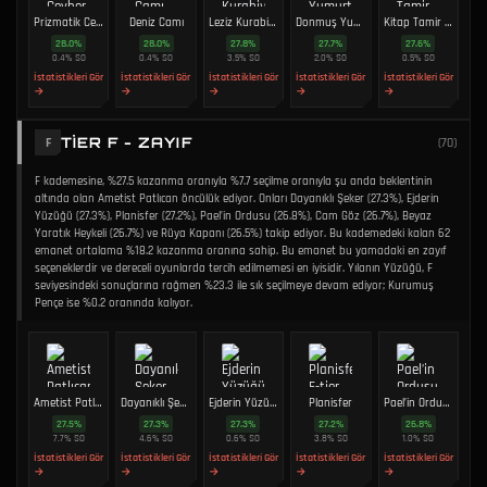
Prizmatik Cevher
Deniz Camı
Leziz Kurabiye
Donmuş Yumurta
Kitap Tamir Bıçağı
28.0
%
28.0
%
27.8
%
27.7
%
27.6
%
0.4
%
SO
0.4
%
SO
3.5
%
SO
2.0
%
SO
0.5
%
SO
İstatistikleri Gör
İstatistikleri Gör
İstatistikleri Gör
İstatistikleri Gör
İstatistikleri Gör
→
→
→
→
→
TIER F - ZAYIF
F
(
70
)
F kademesine, %27.5 kazanma oranıyla %7.7 seçilme oranıyla şu anda beklentinin
altında olan Ametist Patlıcan öncülük ediyor. Onları Dayanıklı Şeker (27.3%), Ejderin
Yüzüğü (27.3%), Planisfer (27.2%), Pael’in Ordusu (26.8%), Cam Göz (26.7%), Beyaz
Yaratık Heykeli (26.7%) ve Rüya Kapanı (26.5%) takip ediyor. Bu kademedeki kalan 62
emanet ortalama %18.2 kazanma oranına sahip. Bu emanet bu yamadaki en zayıf
seçeneklerdir ve dereceli oyunlarda tercih edilmemesi en iyisidir. Yılanın Yüzüğü, F
seviyesindeki sonuçlarına rağmen %23.3 ile sık seçilmeye devam ediyor; Kurumuş
Pençe ise %0.2 oranında kalıyor.
Ametist Patlıcan
Dayanıklı Şeker
Ejderin Yüzüğü
Planisfer
Pael’in Ordusu
27.5
%
27.3
%
27.3
%
27.2
%
26.8
%
7.7
%
SO
4.6
%
SO
0.6
%
SO
3.8
%
SO
1.0
%
SO
İstatistikleri Gör
İstatistikleri Gör
İstatistikleri Gör
İstatistikleri Gör
İstatistikleri Gör
→
→
→
→
→