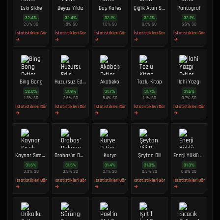
Eski Sikke
Beyaz Yıldız
Boş Kafes
Çığlık Atan Sürahi
Pantograf
32.4
%
32.4
%
32.1
%
32.1
%
32.1
%
2.0
%
SO
1.8
%
SO
1.0
%
SO
0.5
%
SO
5.6
%
SO
İstatistikleri Gör
İstatistikleri Gör
İstatistikleri Gör
İstatistikleri Gör
İstatistikleri Gör
→
→
→
→
→
Bing Bong
Huzursuz Edici Lamba
Akabeko
Tozlu Kitap
İlahi Yazgı
32.0
%
31.9
%
31.7
%
31.7
%
31.6
%
1.3
%
SO
2.6
%
SO
5.4
%
SO
1.1
%
SO
0.7
%
SO
İstatistikleri Gör
İstatistikleri Gör
İstatistikleri Gör
İstatistikleri Gör
İstatistikleri Gör
→
→
→
→
→
Kaynar Sıcak Çikolata
Orobas'ın Dokunuşu
Kurye
Şeytan Dili
Enerji Yüklü Çekirdek
31.6
%
31.5
%
31.4
%
31.3
%
31.3
%
3.3
%
SO
3.8
%
SO
2.1
%
SO
0.3
%
SO
0.8
%
SO
İstatistikleri Gör
İstatistikleri Gör
İstatistikleri Gör
İstatistikleri Gör
İstatistikleri Gör
→
→
→
→
→