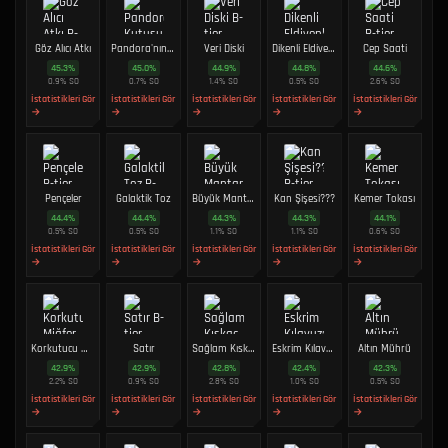
Göz Alıcı Atkı
Pandora'nın Kutusu
Veri Diski
Dikenli Eldivenler
Cep Saati
45.3
%
45.0
%
44.9
%
44.8
%
44.6
%
0.9
%
SO
0.7
%
SO
1.4
%
SO
0.5
%
SO
2.6
%
SO
İstatistikleri Gör
İstatistikleri Gör
İstatistikleri Gör
İstatistikleri Gör
İstatistikleri Gör
→
→
→
→
→
Pençeler
Galaktik Toz
Büyük Mantar
Kan Şişesi???
Kemer Tokası
44.4
%
44.4
%
44.3
%
44.3
%
44.1
%
0.5
%
SO
0.5
%
SO
1.1
%
SO
1.1
%
SO
0.6
%
SO
İstatistikleri Gör
İstatistikleri Gör
İstatistikleri Gör
İstatistikleri Gör
İstatistikleri Gör
→
→
→
→
→
Korkutucu Miğfer
Satır
Sağlam Kıskaç
Eskrim Kılavuzu
Altın Mührü
42.9
%
42.9
%
42.8
%
42.4
%
42.3
%
2.2
%
SO
0.9
%
SO
2.8
%
SO
1.0
%
SO
0.5
%
SO
İstatistikleri Gör
İstatistikleri Gör
İstatistikleri Gör
İstatistikleri Gör
İstatistikleri Gör
→
→
→
→
→