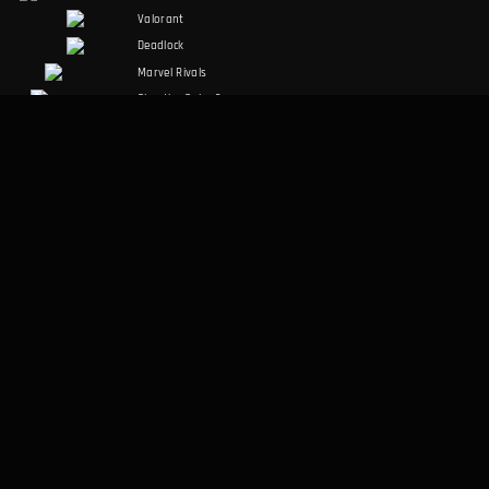
Valorant
Deadlock
Marvel Rivals
Slay the Spire 2
Counter-Strike 2
Palworld
RuneScape:
Dragonwilds
Dark and Darker
SOSYAL MEDYA
YASAL
Discord
Kullanım Şartları
Facebook
Gizlilik Politikası
Twitter
DIĞER
Masaüstü Uygulaması
Hakkımızda
Veri Metodolojisi