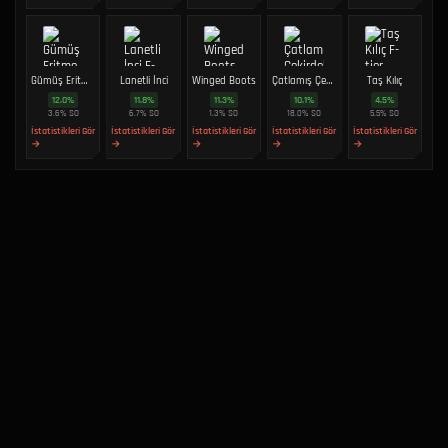
Gümüş Eritme Potası
Lanetli İnci
Winged Boots
Çatlamış Çekirdek
Taş Kılıç
12.0
%
11.8
%
11.3
%
10.1
%
4.5
%
3.6
%
SO
6.7
%
SO
1.3
%
SO
18.0
%
SO
5.5
%
SO
İstatistikleri Gör
İstatistikleri Gör
İstatistikleri Gör
İstatistikleri Gör
İstatistikleri Gör
→
→
→
→
→