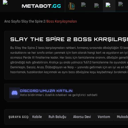
METABOT
.gg
Ana Sayfa
/
Slay the Spire 2
/
Boss Karşılaşmaları
SLAY THE SPIRE 2 BOSS KARŞILA
Bu Slay the Spire 2 boss karşılaşmaları rehberi, tırmanış sırasında dövüştüğün 13 bos
vurduklarını ve her sınıfa onları yenmek için tam olarak hangi kart ve eşyaların en iyi
acımasız Perde III finallerine kadar. Her boss için temizlenme oranını, dövüşün genell
göründüğü katı görebilirsin. Kraliçe şu anda yalnızca %67.0 temizlenme ile oyundaki en
Demirkaplı, Sessiz, Arıza, Ölübağlayan ve Naip — yanında getirmek için en iyi ve en köt
hazırlamak, tuzaklardan kaçınmak ve aynı boss dövüşüne koşu kaybetmeyi bırakmak iç
DISCORD'UMUZA KATILIN
Hata bildirimleri, özellik istekleri ve geliştirici sohbeti
ŞURAYA GEÇ
:
Kabile
Ruh Baluğu
Akarsu Devi
Vantom
Mukadd