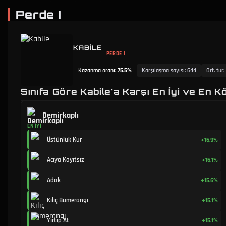
Perde I
KABILE
PERDE I
Kazanma oranı
:
75.5%
Karşılaşma sayısı
:
644
Ort. tur
:
Sınıfa Göre Kabile'a Karşı En İyi ve En K
Demirkaplı
EN İYI
Üstünlük Kur
+16.9%
Acıya Kayıtsız
+16.1%
Adak
+15.6%
Kılıç Bumerangı
+15.1%
Yırtıp At
+15.1%