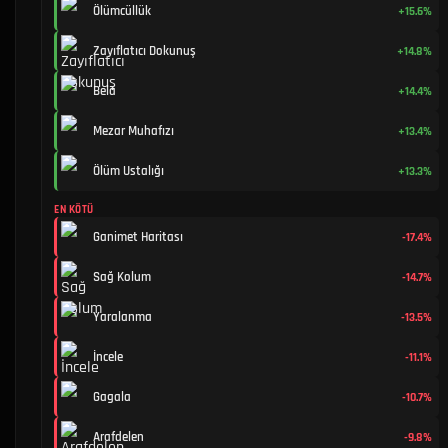
Ölümcüllük
+15.6%
Zayıflatıcı Dokunuş
+14.8%
Bela
+14.4%
Mezar Muhafızı
+13.4%
Ölüm Ustalığı
+13.3%
EN KÖTÜ
Ganimet Haritası
-17.4%
Sağ Kolum
-14.7%
Yaralanma
-13.5%
İncele
-11.1%
Gagala
-10.7%
Arafdelen
-9.8%