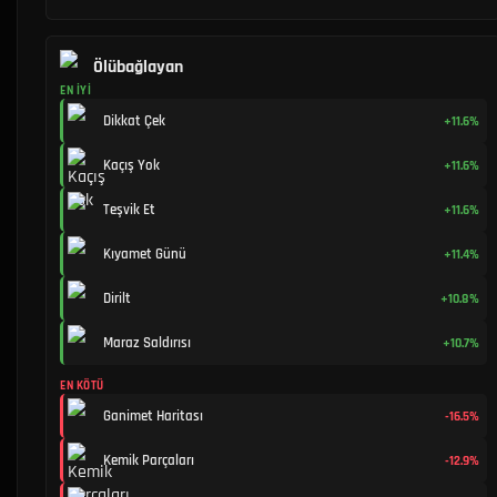
Ölübağlayan
EN İYI
Dikkat Çek
+11.6%
Kaçış Yok
+11.6%
Teşvik Et
+11.6%
Kıyamet Günü
+11.4%
Dirilt
+10.8%
Maraz Saldırısı
+10.7%
EN KÖTÜ
Ganimet Haritası
-16.5%
Kemik Parçaları
-12.9%