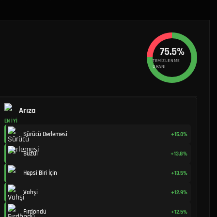
75.5%
TEMIZLENME
ORANI
Arıza
EN İYI
Sürücü Derlemesi
+15.0%
Buzul
+13.8%
Hepsi Biri İçin
+13.5%
Vahşi
+12.9%
Fırdöndü
+12.5%