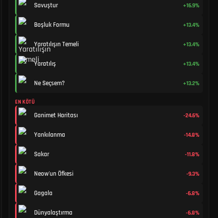
Savuştur
+16.9%
Boşluk Formu
+13.4%
Yaratılışın Temeli
+13.4%
Yaratılış
+13.4%
Ne Seçsem?
+13.2%
EN KÖTÜ
Ganimet Haritası
-24.6%
Yankılanma
-14.8%
Sakar
-11.8%
Neow'un Öfkesi
-9.3%
Gagala
-6.8%
Dünyalaştırma
-6.8%