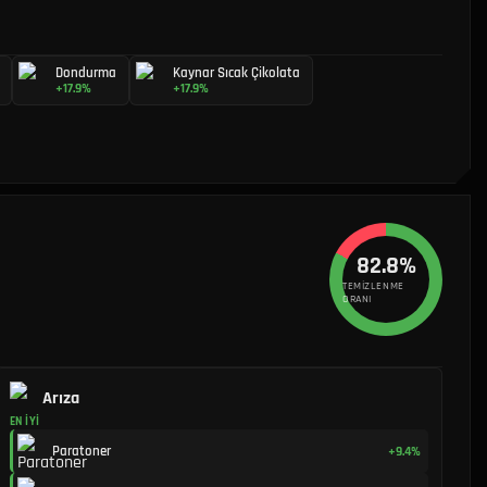
Dondurma
Kaynar Sıcak Çikolata
+17.9%
+17.9%
82.8%
TEMIZLENME
ORANI
Arıza
EN İYI
Paratoner
+9.4%