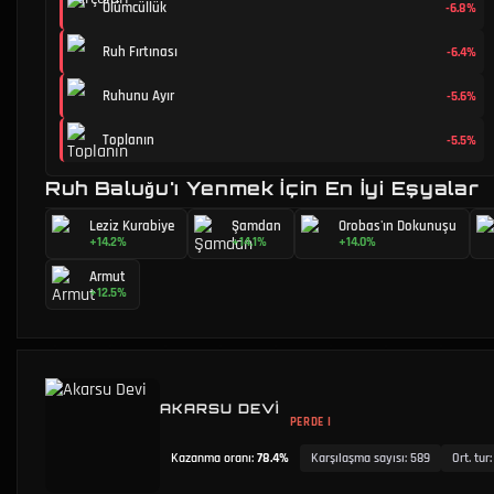
Ölümcüllük
-6.8%
Ruh Fırtınası
-6.4%
Ruhunu Ayır
-5.6%
Toplanın
-5.5%
Ruh Baluğu'ı Yenmek İçin En İyi Eşyalar
Leziz Kurabiye
Şamdan
Orobas'ın Dokunuşu
+14.2%
+14.1%
+14.0%
Armut
+12.5%
AKARSU DEVI
PERDE I
Kazanma oranı
:
78.4%
Karşılaşma sayısı
:
589
Ort. tur