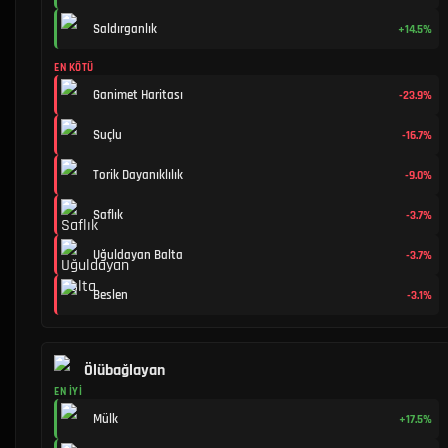
Saldırganlık
+14.5%
EN KÖTÜ
Ganimet Haritası
-23.9%
Suçlu
-16.7%
Torik Dayanıklılık
-9.0%
Saflık
-3.7%
Uğuldayan Balta
-3.7%
Beslen
-3.1%
Ölübağlayan
EN İYI
Mülk
+17.5%