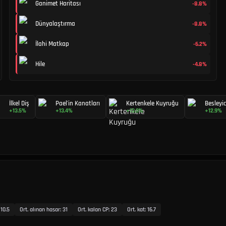
Ganimet Haritası
-8.8%
Dünyalaştırma
-8.8%
İlahi Matkap
-6.2%
Hile
-4.8%
İlkel Diş
Pael'in Kanatları
Kertenkele Kuyruğu
Besleyi
+13.5%
+13.4%
+13.0%
+12.9%
:
10.5
Ort. alınan hasar
:
31
Ort. kalan CP
:
23
Ort. kat
:
16.7