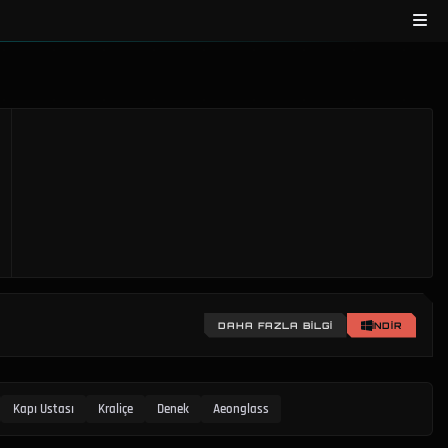
DAHA FAZLA BILGI
İNDIR
Kapı Ustası
Kraliçe
Denek
Aeonglass