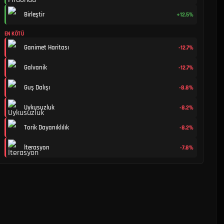
Birleştir
+12.5%
EN KÖTÜ
Ganimet Haritası
-12.7%
Galvanik
-12.7%
Guş Dalışı
-8.8%
Uykusuzluk
-8.2%
Torik Dayanıklılık
-8.2%
İterasyon
-7.8%