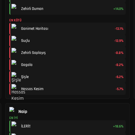
Zehirli Duman
+14.0%
EN KÖTÜ
Ganimet Haritası
-13.1%
Suçlu
-12.9%
Zehirli Saplayış
-8.8%
Gagala
-8.2%
Şişle
-6.2%
Hassas Kesim
-5.7%
Naip
EN İYI
İLERİ!!
+18.6%