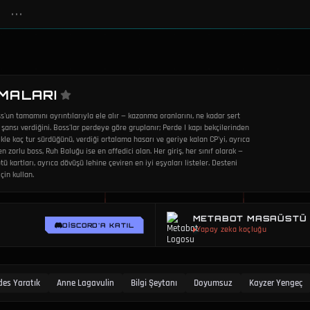
•••
ŞMALARI
s'un tamamını ayrıntılarıyla ele alır — kazanma oranlarını, ne kadar sert
 şansı verdiğini. Boss'lar perdeye göre gruplanır; Perde I kapı bekçilerinden
ikle kaç tur sürdüğünü, verdiği ortalama hasarı ve geriye kalan CP'yi, ayrıca
 zorlu boss, Ruh Baluğu ise en affedici olan. Her giriş, her sınıf olarak —
ü kartları, ayrıca dövüşü lehine çeviren en iyi eşyaları listeler. Desteni
in kullan.
METABOT MASAÜSTÜ
DISCORD'A KATIL
Yapay zeka koçluğu
es Yaratık
Anne Lagavulin
Bilgi Şeytanı
Doyumsuz
Kayzer Yengeç