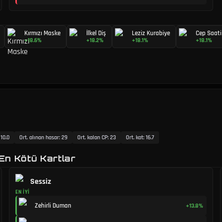
Kırmızı Maske
İlkel Diş
Leziz Kurabiye
Cep Saati
+18.6%
+18.2%
+18.1%
+18.1%
:
10.0
Ort. alınan hasar
:
29
Ort. kalan CP
:
23
Ort. kat
:
16.7
 En Kötü Kartlar
Sessiz
EN İYI
Zehirli Duman
+13.8%