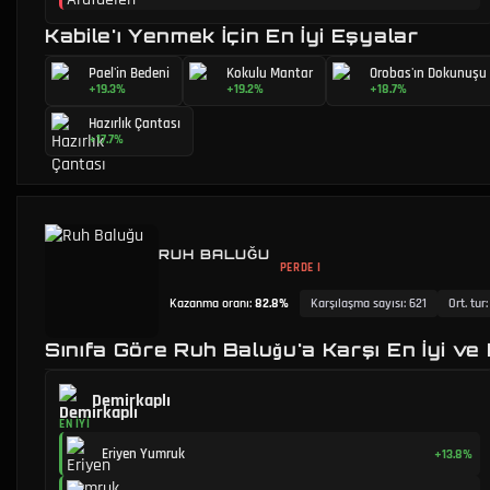
Kabile'ı Yenmek İçin En İyi Eşyalar
Pael'in Bedeni
Kokulu Mantar
Orobas'ın Dokunuşu
+19.3%
+19.2%
+18.7%
Hazırlık Çantası
+17.7%
RUH BALUĞU
PERDE I
Kazanma oranı
:
82.8%
Karşılaşma sayısı
:
621
Ort. tur
Sınıfa Göre Ruh Baluğu'a Karşı En İyi ve
Demirkaplı
EN İYI
Eriyen Yumruk
+13.8%