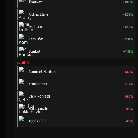
Aparkat
+13.0%
Aldırış Etme
+12.9%
İzdiham
+12.4%
Kem Göz
+11.8%
Barikat
+11.8%
EN KÖTÜ
Ganimet Haritası
-13.3%
Yaralanma
-10.7%
Çelik Parıltısı
-5.0%
Hokkabazlık
-4.9%
Açgözlülük
-4.2%