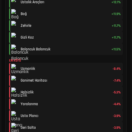
Ustalık Araçları
+12.1%
Boğ
+11.9%
Zehirle
+11.7%
Gizli Koz
+11.7%
Baloncuk Baloncuk
+11.5%
EN KÖTÜ
Uzmanlık
-8.4%
Ganimet Haritası
-7.4%
Halsizlik
-5.3%
Yaralanma
-4.4%
Usta Plancı
-3.9%
Geri Salto
-3.9%