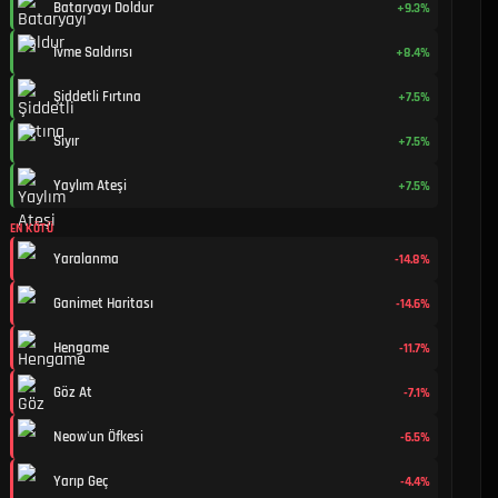
Bataryayı Doldur
+9.3%
İvme Saldırısı
+8.4%
Şiddetli Fırtına
+7.5%
Sıyır
+7.5%
Yaylım Ateşi
+7.5%
EN KÖTÜ
Yaralanma
-14.8%
Ganimet Haritası
-14.6%
Hengame
-11.7%
Göz At
-7.1%
Neow'un Öfkesi
-6.5%
Yarıp Geç
-4.4%