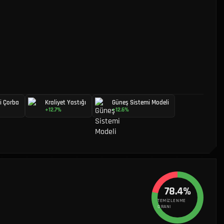
ci Çorba
Kraliyet Yastığı
Güneş Sistemi Modeli
+12.7%
+12.6%
78.4%
TEMIZLENME
ORANI