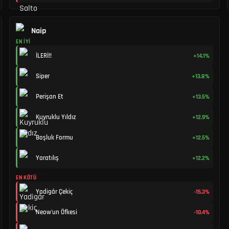
Naip
EN İYI
İLERİ!!
+14.1%
Siper
+13.8%
Perişan Et
+13.5%
Kuyruklu Yıldız
+12.9%
Boşluk Formu
+12.5%
Yaratılış
+12.2%
EN KÖTÜ
Yadigâr Çekiç
-15.3%
Neow'un Öfkesi
-10.4%