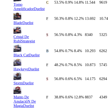
53.5%
0.9%
14.8%
11.544
9619
#
42
C
Tomo
Amplificador
Duelist
50.3%
0.8%
12.2%
13.692
10.7
#
43
F
Blade
Duelist
56.5%
0.8%
4.3%
8340
5325
#
44
S
Cristal De
Rubí
Strategist
54.8%
0.7%
8.4%
10.293
6262
#
45
B
Black Cat
Duelist
48.2%
0.7%
8.5%
10.873
5745
#
46
F
Hawkeye
Duelist
56.8%
0.6%
6.5%
14.175
6294
#
47
S
Storm
Duelist
Manto De
38.8%
0.6%
12.8%
8837
4349
#
48
F
AnulacióN De
Magia
Duelist