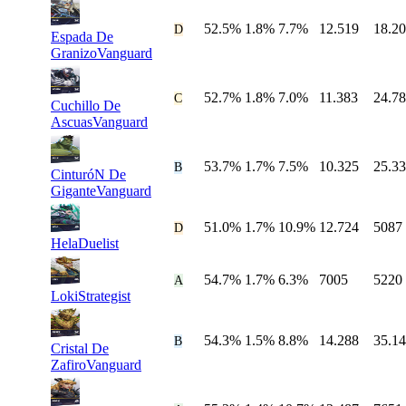
52.5%
1.8%
7.7%
12.519
18.2
#
22
D
Espada De
Granizo
Vanguard
52.7%
1.8%
7.0%
11.383
24.7
#
23
C
Cuchillo De
Ascuas
Vanguard
53.7%
1.7%
7.5%
10.325
25.3
#
24
B
CinturóN De
Gigante
Vanguard
51.0%
1.7%
10.9%
12.724
5087
#
25
D
Hela
Duelist
54.7%
1.7%
6.3%
7005
5220
#
26
A
Loki
Strategist
54.3%
1.5%
8.8%
14.288
35.1
#
27
B
Cristal De
Zafiro
Vanguard