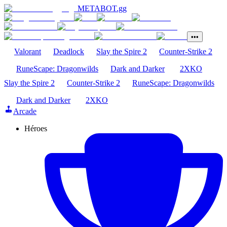
METABOT
.gg
•••
Valorant
Deadlock
Slay the Spire 2
Counter-Strike 2
RuneScape: Dragonwilds
Dark and Darker
2XKO
Slay the Spire 2
Counter-Strike 2
RuneScape: Dragonwilds
Dark and Darker
2XKO
Arcade
Héroes