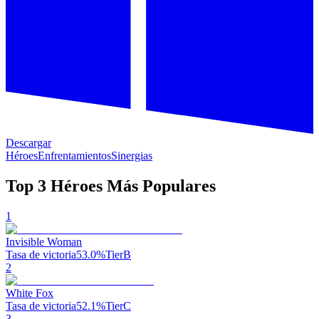
Descargar
Héroes
Enfrentamientos
Sinergias
Top 3 Héroes Más Populares
1
Invisible Woman
Tasa de victoria
53.0%
Tier
B
2
White Fox
Tasa de victoria
52.1%
Tier
C
3