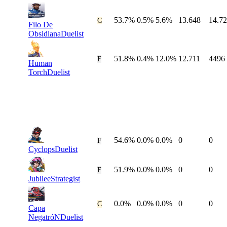
53.7%
0.5%
5.6%
13.648
14.7
#
49
C
Filo De
Obsidiana
Duelist
51.8%
0.4%
12.0%
12.711
4496
#
50
F
Human
Torch
Duelist
54.6%
0.0%
0.0%
0
0
#
51
F
Cyclops
Duelist
51.9%
0.0%
0.0%
0
0
#
52
F
Jubilee
Strategist
0.0%
0.0%
0.0%
0
0
#
53
C
Capa
NegatróN
Duelist