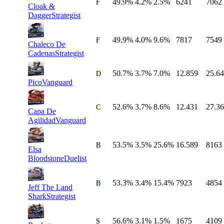
49.9%
4.2%
2.5%
6241
7062
#
4
F
Cloak &
Dagger
Strategist
49.9%
4.0%
9.6%
7817
7549
#
5
F
Chaleco De
Cadenas
Strategist
50.7%
3.7%
7.0%
12.859
25.6
#
6
D
Pico
Vanguard
52.6%
3.7%
8.6%
12.431
27.3
#
7
C
Capa De
Agilidad
Vanguard
53.5%
3.5%
25.6%
16.589
8163
#
8
B
Elsa
Bloodstone
Duelist
53.3%
3.4%
15.4%
7923
4854
#
9
B
Jeff The Land
Shark
Strategist
56.6%
3.1%
1.5%
1675
4109
#
10
S