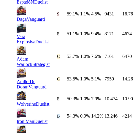
EspadóN
Duelist
59.1%
1.1%
4.5%
9431
16.7
#
36
S
Daga
Vanguard
51.1%
1.0%
9.4%
8171
4674
#
37
F
Vara
Explosiva
Duelist
53.7%
1.0%
7.6%
7161
6470
#
38
C
Adam
Warlock
Strategist
53.5%
1.0%
5.1%
7950
14.2
#
39
C
Anillo De
Doran
Vanguard
50.3%
1.0%
7.9%
10.474
10.9
#
40
F
Wolverine
Duelist
54.3%
0.9%
14.2%
13.246
4214
#
41
B
Iron Man
Duelist