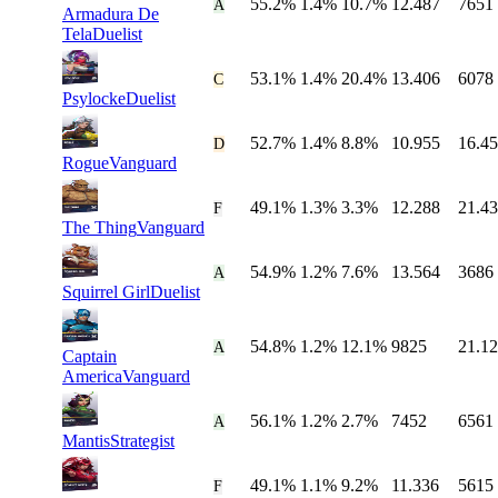
55.2%
1.4%
10.7%
12.487
7651
#
28
A
Armadura De
Tela
Duelist
53.1%
1.4%
20.4%
13.406
6078
#
29
C
Psylocke
Duelist
52.7%
1.4%
8.8%
10.955
16.4
#
30
D
Rogue
Vanguard
49.1%
1.3%
3.3%
12.288
21.4
#
31
F
The Thing
Vanguard
54.9%
1.2%
7.6%
13.564
3686
#
32
A
Squirrel Girl
Duelist
54.8%
1.2%
12.1%
9825
21.1
#
33
A
Captain
America
Vanguard
56.1%
1.2%
2.7%
7452
6561
#
34
A
Mantis
Strategist
49.1%
1.1%
9.2%
11.336
5615
#
35
F