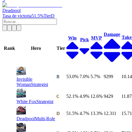
Deadpool
Tasa de victoria
51.5%
Tier
D
Damage
Take
Win
MVP
Pick
Rank
Hero
Tier
53.0%
7.0%
5.7%
9299
10.1
B
Invisible
Woman
Strategist
52.1%
4.9%
12.6%
9429
11.87
C
White Fox
Strategist
51.5%
4.7%
13.3%
12.311
15.71
D
Deadpool
Multi-Role