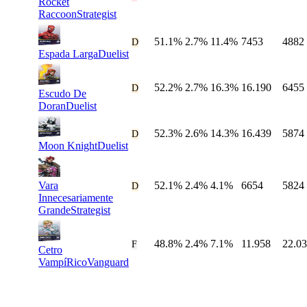
Rocket
Raccoon
Strategist
51.1%
2.7%
11.4%
7453
4882
#
11
D
Espada Larga
Duelist
52.2%
2.7%
16.3%
16.190
6455
#
12
D
Escudo De
Doran
Duelist
52.3%
2.6%
14.3%
16.439
5874
#
13
D
Moon Knight
Duelist
Vara
52.1%
2.4%
4.1%
6654
5824
#
14
D
Innecesariamente
Grande
Strategist
48.8%
2.4%
7.1%
11.958
22.0
#
15
F
Cetro
VampíRico
Vanguard