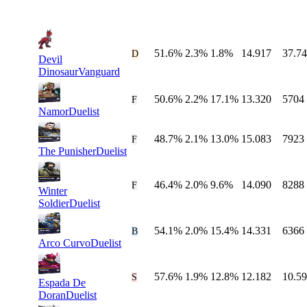
51.6%
2.3%
1.8%
14.917
37.7
#
16
D
Devil
Dinosaur
Vanguard
50.6%
2.2%
17.1%
13.320
5704
#
17
F
Namor
Duelist
48.7%
2.1%
13.0%
15.083
7923
#
18
F
The Punisher
Duelist
46.4%
2.0%
9.6%
14.090
8288
#
19
F
Winter
Soldier
Duelist
54.1%
2.0%
15.4%
14.331
6366
#
20
B
Arco Curvo
Duelist
57.6%
1.9%
12.8%
12.182
10.5
#
21
S
Espada De
Doran
Duelist