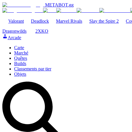
METABOT
.gg
Valorant
Deadlock
Marvel Rivals
Slay the Spire 2
Cou
Dragonwilds
2XKO
Arcade
Carte
Marché
Quêtes
Builds
Classements par tier
Objets