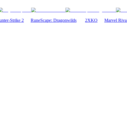
nter-Strike 2
RuneScape: Dragonwilds
2XKO
Marvel Riva