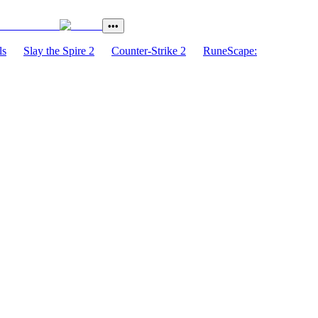
•••
ls
Slay the Spire 2
Counter-Strike 2
RuneScape: