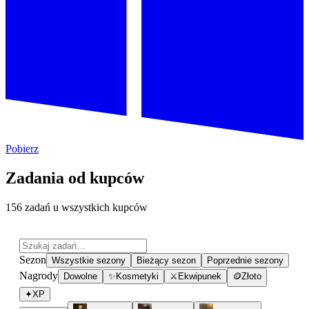
Pobierz
Zadania od kupców
156 zadań u wszystkich kupców
Sezon
Wszystkie sezony
Bieżący sezon
Poprzednie sezony
Nagrody
Dowolne
✨
Kosmetyki
⚔
Ekwipunek
🪙
Złoto
✦
XP