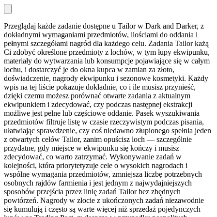
Przeglądaj każde zadanie dostępne u Tailor w Dark and Darker, z
dokładnymi wymaganiami przedmiotów, ilościami do oddania i
pełnymi szczegółami nagród dla każdego celu. Zadania Tailor każą
Ci zdobyć określone przedmioty z lochów, w tym łupy ekwipunku,
materiały do wytwarzania lub konsumpcje pojawiające się w całym
lochu, i dostarczyć je do okna kupca w zamian za złoto,
doświadczenie, nagrody ekwipunku i sezonowe kosmetyki. Każdy
wpis na tej liście pokazuje dokładnie, co i ile musisz przynieść,
dzięki czemu możesz porównać otwarte zadania z aktualnym
ekwipunkiem i zdecydować, czy podczas następnej ekstrakcji
możliwe jest pełne lub częściowe oddanie. Pasek wyszukiwania
przedmiotów filtruje listę w czasie rzeczywistym podczas pisania,
ułatwiając sprawdzenie, czy coś niedawno złupionego spełnia jeden
z otwartych celów Tailor, zanim opuścisz loch — szczególnie
przydatne, gdy miejsce w ekwipunku się kończy i musisz
zdecydować, co warto zatrzymać. Wykonywanie zadań w
kolejności, która priorytetyzuje cele o wysokich nagrodach i
wspólne wymagania przedmiotów, zmniejsza liczbę potrzebnych
osobnych rajdów farmienia i jest jednym z najwydajniejszych
sposobów przejścia przez linię zadań Tailor bez zbędnych
powtórzeń. Nagrody w złocie z ukończonych zadań niezawodnie
się kumulują i często są warte więcej niż sprzedaż pojedynczych