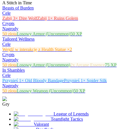
A Stitch in Time
Beasts of Burden
Cele
Zabij 3× Dire Wolf
Zabij 1× Ruins Golem
Crypts
Nagrody
50 złota
Losowy Armor (Uncommon)
50 XP
Tailored Wellness
Cele
Wejdź w interakcję z Health Statue ×2
Crypts
Nagrody
50 złota
Losowy Armor (Uncommon)
2x Arcane Essence
75 XP
In Shambles
Cele
Przynieś 1× Old Bloody Bandage
Przynieś 1× Spider Silk
Nagrody
50 złota
Losowy Weapon (Uncommon)
50 XP
Gry
League of Legends
Teamfight Tactics
Valorant