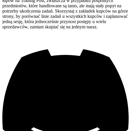
łupów na Trading Post, zwłaszcza w przypadku pospolitych
przedmiotów, które handlowane są tanio, ale mają stały popyt na
potrzeby ukończenia zadań. Skorzystaj z zakładek kupców na górze
strony, by porównać linie zadań u wszystkich kupców i zaplanować
jedną sesję, która jednocześnie przynosi postępy u wielu
sprzedawców, zamiast skupiać się na jednym naraz.