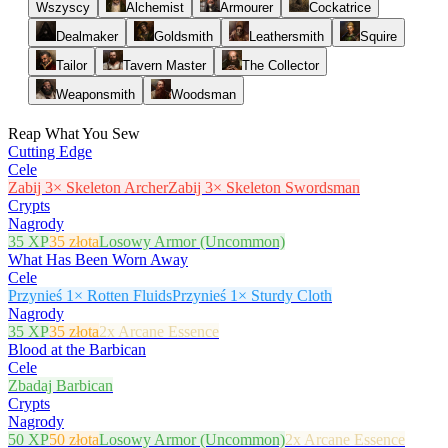
Wszyscy
Alchemist
Armourer
Cockatrice
Dealmaker
Goldsmith
Leathersmith
Squire
Tailor
Tavern Master
The Collector
Weaponsmith
Woodsman
Reap What You Sew
Cutting Edge
Cele
Zabij 3× Skeleton Archer
Zabij 3× Skeleton Swordsman
Crypts
Nagrody
35 XP
35 złota
Losowy Armor (Uncommon)
What Has Been Worn Away
Cele
Przynieś 1× Rotten Fluids
Przynieś 1× Sturdy Cloth
Nagrody
35 XP
35 złota
2x Arcane Essence
Blood at the Barbican
Cele
Zbadaj Barbican
Crypts
Nagrody
50 XP
50 złota
Losowy Armor (Uncommon)
2x Arcane Essence