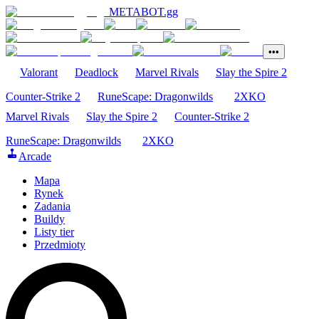
METABOT
.gg
•••
Valorant
Deadlock
Marvel Rivals
Slay the Spire 2
Counter-Strike 2
RuneScape: Dragonwilds
2XKO
Marvel Rivals
Slay the Spire 2
Counter-Strike 2
RuneScape: Dragonwilds
2XKO
Arcade
Mapa
Rynek
Zadania
Buildy
Listy tier
Przedmioty