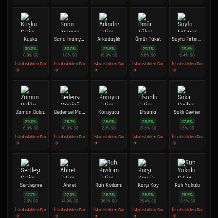
Kuşku
Sana İnanıyorum
Arkadaşlık
Ömür Tüket
Sayfa Fırtınası
30.0
%
30.0
%
29.8
%
29.7
%
29.6
%
0.9
%
SO
1.0
%
SO
18.9
%
SO
6.8
%
SO
6.4
%
SO
İstatistikleri Gör
İstatistikleri Gör
İstatistikleri Gör
İstatistikleri Gör
İstatistikleri Gör
→
→
→
→
→
Zaman Doldu
Bedensel Manipülasyon
Koruyucu
Efsunla
Saklı Cevher
29.0
%
28.7
%
28.0
%
28.0
%
27.8
%
6.3
%
SO
10.3
%
SO
2.2
%
SO
27.6
%
SO
1.6
%
SO
İstatistikleri Gör
İstatistikleri Gör
İstatistikleri Gör
İstatistikleri Gör
İstatistikleri Gör
→
→
→
→
→
Sertleşme
Ahiret
Ruh Kıvılcımı
Karşı Koy
Ruh Yakala
27.7
%
27.3
%
26.9
%
26.9
%
26.7
%
7.5
%
SO
14.9
%
SO
35.1
%
SO
25.4
%
SO
12.3
%
SO
İstatistikleri Gör
İstatistikleri Gör
İstatistikleri Gör
İstatistikleri Gör
İstatistikleri Gör
→
→
→
→
→