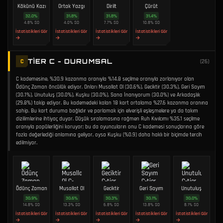
Kökünü Kazı
Ortak Yazgı
Dirilt
Çürüt
32.0
%
31.8
%
31.8
%
31.4
%
4.8
%
SO
4.0
%
SO
7.7
%
SO
10.8
%
SO
İstatistikleri Gör
İstatistikleri Gör
İstatistikleri Gör
İstatistikleri Gör
→
→
→
→
TIER C - DURUMSAL
C
(
26
)
C kademesine, %30.9 kazanma oranıyla %14.8 seçilme oranıyla zorlanıyor olan
Ödünç Zaman öncülük ediyor. Onları Musallat Ol (30.6%), Geciktir (30.3%), Geri Sayım
(30.1%), Unutuluş (30.0%), Kuşku (30.0%), Sana İnanıyorum (30.0%) ve Arkadaşlık
(29.8%) takip ediyor. Bu kademedeki kalan 18 kart ortalama %27.6 kazanma oranına
sahip. Bu kart duruma bağlıdır ve parlamak için elverişli eşleşmelere ya da takım
dizilimlerine ihtiyaç duyar. Düşük sıralamasına rağmen Ruh Kıvılcımı %35.1 seçilme
oranıyla popülerliğini koruyor; bu da oyuncuların onu C kademesi sonuçlarına göre
fazla değerlediği anlamına geliyor, oysa Kuşku (%0.9) daha haklı bir biçimde tercih
edilmiyor.
Ödünç Zaman
Musallat Ol
Geciktir
Geri Sayım
Unutuluş
30.9
%
30.6
%
30.3
%
30.1
%
30.0
%
14.8
%
SO
13.3
%
SO
6.8
%
SO
13.8
%
SO
8.1
%
SO
İstatistikleri Gör
İstatistikleri Gör
İstatistikleri Gör
İstatistikleri Gör
İstatistikleri Gör
→
→
→
→
→