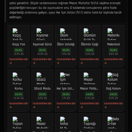
çaba gerektirir. Düşük sıralamasına rağmen Mezar Muhafızı %31.6 seçilme oranıyla
popülerliğini koruyor; bu da oyuncuların onu D kademesi sonuçlarına göre fazla
değerlediği anlamına geliyor, oysa Her İşin Ustası (%1.1) daha haklı bir biçimde tercih
edilmiyor.
Kaçış Yok
Kıyamet Günü
Ölüm Ustalığı
Ölümün Eşiği
Melankoli
26.3
%
26.1
%
25.9
%
25.8
%
25.8
%
12.3
%
SO
10.0
%
SO
7.6
%
SO
11.9
%
SO
5.9
%
SO
İstatistikleri Gör
İstatistikleri Gör
İstatistikleri Gör
İstatistikleri Gör
İstatistikleri Gör
→
→
→
→
→
Korku
Gözcü Modu
Her İşin Ustası
Mezar Patlaması
Sağ Kolum
25.5
%
25.0
%
25.0
%
24.8
%
24.5
%
14.4
%
SO
5.0
%
SO
1.1
%
SO
11.3
%
SO
9.2
%
SO
İstatistikleri Gör
İstatistikleri Gör
İstatistikleri Gör
İstatistikleri Gör
İstatistikleri Gör
→
→
→
→
→