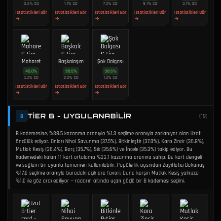
3.3
%
SO
1.1
%
SO
7.2
%
SO
9.1
%
SO
3.1
%
SO
İstatistikleri Gör
İstatistikleri Gör
İstatistikleri Gör
İstatistikleri Gör
İstatistikleri Gör
→
→
→
→
→
Maharet
Başkalaşım
Şok Dalgası
40.0
%
38.5
%
38.5
%
2.2
%
SO
2.3
%
SO
1.2
%
SO
İstatistikleri Gör
İstatistikleri Gör
İstatistikleri Gör
→
→
→
TIER B - UYGULANABILIR
B
(
19
)
B kademesine, %38.5 kazanma oranıyla %1.3 seçilme oranıyla zorlanıyor olan Uzat
öncülük ediyor. Onları Nihai Savunma (37.5%), Bitkinleştir (37.0%), Kara Zincir (36.8%),
Mutlak Kesiş (36.4%), Borç (35.7%), Sık (35.6%) ve İncele (35.3%) takip ediyor. Bu
kademedeki kalan 11 kart ortalama %33.1 kazanma oranına sahip. Bu kart dengeli
ve sağlam bir oyunla tamamen kullanılabilir. Popülerlik açısından Zayıflatıcı Dokunuş
%17.0 seçilme oranıyla buradaki açık ara favori, buna karşın Mutlak Kesiş yalnızca
%1.0 ile göz ardı ediliyor — radarın altında uçan güçlü bir B kademesi seçimi.