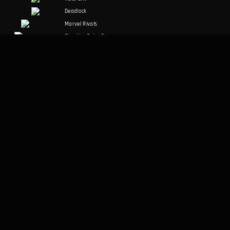
Deadlock
Marvel Rivals
Slay the Spire 2
Counter-Strike 2
Palworld
RuneScape:
Dragonwilds
Dark and Darker
SOSYAL MEDYA
YASAL
Discord
Kullanım Şartları
Facebook
Gizlilik Politikası
Twitter
DIĞER
Masaüstü Uygulaması
Hakkımızda
Veri Metodolojisi
Yapay Zeka Ajanları İçin