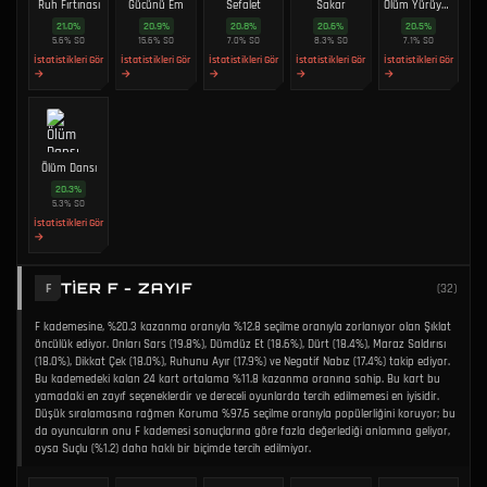
Ruh Fırtınası
Gücünü Em
Sefalet
Sakar
Ölüm Yürüyüşü
21.0
%
20.9
%
20.8
%
20.6
%
20.5
%
5.6
%
SO
15.6
%
SO
7.0
%
SO
8.3
%
SO
7.1
%
SO
İstatistikleri Gör
İstatistikleri Gör
İstatistikleri Gör
İstatistikleri Gör
İstatistikleri Gör
→
→
→
→
→
Ölüm Dansı
20.3
%
5.3
%
SO
İstatistikleri Gör
→
TIER F - ZAYIF
F
(
32
)
F kademesine, %20.3 kazanma oranıyla %12.8 seçilme oranıyla zorlanıyor olan Şıklat
öncülük ediyor. Onları Sars (19.8%), Dümdüz Et (18.6%), Dürt (18.4%), Maraz Saldırısı
(18.0%), Dikkat Çek (18.0%), Ruhunu Ayır (17.9%) ve Negatif Nabız (17.4%) takip ediyor.
Bu kademedeki kalan 24 kart ortalama %11.8 kazanma oranına sahip. Bu kart bu
yamadaki en zayıf seçeneklerdir ve dereceli oyunlarda tercih edilmemesi en iyisidir.
Düşük sıralamasına rağmen Koruma %97.6 seçilme oranıyla popülerliğini koruyor; bu
da oyuncuların onu F kademesi sonuçlarına göre fazla değerlediği anlamına geliyor,
oysa Suçlu (%1.2) daha haklı bir biçimde tercih edilmiyor.