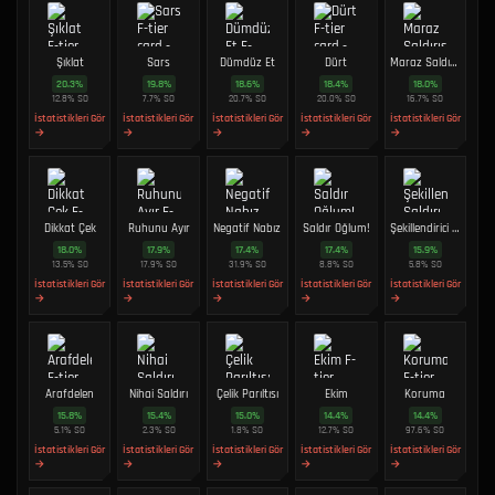
Şıklat
Sars
Dümdüz Et
Dürt
Maraz Saldırısı
20.3
%
19.8
%
18.6
%
18.4
%
18.0
%
12.8
%
SO
7.7
%
SO
20.7
%
SO
20.0
%
SO
16.7
%
SO
İstatistikleri Gör
İstatistikleri Gör
İstatistikleri Gör
İstatistikleri Gör
İstatistikleri Gör
→
→
→
→
→
Dikkat Çek
Ruhunu Ayır
Negatif Nabız
Saldır Oğlum!
Şekillendirici Saldırı
18.0
%
17.9
%
17.4
%
17.4
%
15.9
%
13.5
%
SO
17.9
%
SO
31.9
%
SO
8.8
%
SO
5.8
%
SO
İstatistikleri Gör
İstatistikleri Gör
İstatistikleri Gör
İstatistikleri Gör
İstatistikleri Gör
→
→
→
→
→
Arafdelen
Nihai Saldırı
Çelik Parıltısı
Ekim
Koruma
15.8
%
15.4
%
15.0
%
14.4
%
14.4
%
5.1
%
SO
2.3
%
SO
1.8
%
SO
12.7
%
SO
97.6
%
SO
İstatistikleri Gör
İstatistikleri Gör
İstatistikleri Gör
İstatistikleri Gör
İstatistikleri Gör
→
→
→
→
→