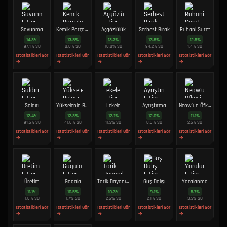
Savunma
Kemik Parçaları
Açgözlülük
Serbest Bırak
Ruhani Suret
14.3
%
13.8
%
13.7
%
13.6
%
12.5
%
97.1
%
SO
8.0
%
SO
10.8
%
SO
94.2
%
SO
1.4
%
SO
İstatistikleri Gör
İstatistikleri Gör
İstatistikleri Gör
İstatistikleri Gör
İstatistikleri Gör
→
→
→
→
→
Saldırı
Yükselenin Belası
Lekele
Ayrıştırma
Neow'un Öfkesi
12.4
%
12.3
%
12.1
%
12.0
%
11.1
%
91.5
%
SO
41.6
%
SO
11.2
%
SO
8.3
%
SO
2.5
%
SO
İstatistikleri Gör
İstatistikleri Gör
İstatistikleri Gör
İstatistikleri Gör
İstatistikleri Gör
→
→
→
→
→
Üretim
Gagala
Torik Dayanıklılık
Guş Dalışı
Yaralanma
11.1
%
10.5
%
10.3
%
9.1
%
5.7
%
1.6
%
SO
1.7
%
SO
2.6
%
SO
2.1
%
SO
3.2
%
SO
İstatistikleri Gör
İstatistikleri Gör
İstatistikleri Gör
İstatistikleri Gör
İstatistikleri Gör
→
→
→
→
→