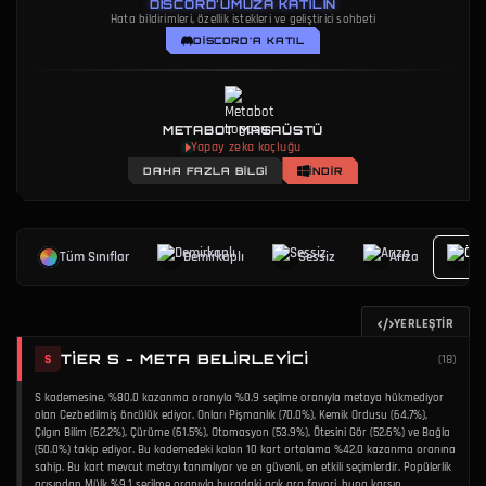
DISCORD'UMUZA KATILIN
Hata bildirimleri, özellik istekleri ve geliştirici sohbeti
DISCORD'A KATIL
METABOT MASAÜSTÜ
Yapay zeka koçluğu
DAHA FAZLA BILGI
İNDIR
Tüm Sınıflar
Demirkaplı
Sessiz
Arıza
Ö
YERLEŞTIR
TIER S - META BELIRLEYICI
S
(
18
)
S kademesine, %80.0 kazanma oranıyla %0.9 seçilme oranıyla metaya hükmediyor
olan Cezbedilmiş öncülük ediyor. Onları Pişmanlık (70.0%), Kemik Ordusu (64.7%),
Çılgın Bilim (62.2%), Çürüme (61.5%), Otomasyon (53.9%), Ötesini Gör (52.6%) ve Bağla
(50.0%) takip ediyor. Bu kademedeki kalan 10 kart ortalama %42.0 kazanma oranına
sahip. Bu kart mevcut metayı tanımlıyor ve en güvenli, en etkili seçimlerdir. Popülerlik
açısından Mülk %9.1 seçilme oranıyla buradaki açık ara favori, buna karşın