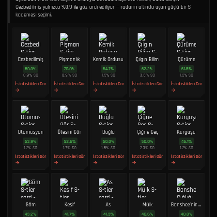
Cezbedilmiş yalnızca %0.9 ile göz ardı ediliyor — radarın altında uçan güçlü bir S
kademesi seçimi.
Cezbedilmiş
Pişmanlık
Kemik Ordusu
Çılgın Bilim
Çürüme
80.0
%
70.0
%
64.7
%
62.2
%
61.5
%
0.9
%
SO
0.9
%
SO
1.5
%
SO
3.3
%
SO
1.2
%
SO
İstatistikleri Gör
İstatistikleri Gör
İstatistikleri Gör
İstatistikleri Gör
İstatistikleri Gör
→
→
→
→
→
Otomasyon
Ötesini Gör
Bağla
Çiğne Geç
Kargaşa
53.9
%
52.6
%
50.0
%
50.0
%
46.1
%
1.2
%
SO
1.7
%
SO
1.8
%
SO
2.3
%
SO
1.2
%
SO
İstatistikleri Gör
İstatistikleri Gör
İstatistikleri Gör
İstatistikleri Gör
İstatistikleri Gör
→
→
→
→
→
Göm
Keşif
As
Mülk
Banshee'nin Çığlığı
43.2
%
41.7
%
41.3
%
40.6
%
40.0
%