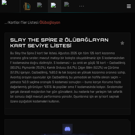
•••
…
/
Kartlar
/
Tier Listesi
/
Ölübağlayan
SLAY THE SPIRE 2 ÖLÜBAĞLAYAN
KART SEVIYE LISTESI
Bu Slay the Spire 2 kart tier listesi, Ağustos 2026 için tüm 126 kart kazanma
oranına göre sıralar; mevcut metayı bir bakışta okuyabilmeniz için S kademesinden
F kademesine doğru dizilmiştir. S kademesi — şu anki en güçlü 18 kart — Cezbedilmiş
(80.0%), Pişmanlık (70.0%), Kemik Ordusu (64.7%), Çılgın Bilim (62.2%) ve Çürüme
(61.5%) içeriyor. Cezbedilmiş, %80.0 ile tek başına en yüksek kazanma oranına sahip.
Avantaj arayan oyuncular için Cezbedilmiş bu yamadaki en hafife alınan seçim —
yalnızca %0.9 seçilme oranıyla S kademesi sonuçları — buna karşın Koruma fazla
değerlenmiş görünüyor: %97.6 ile popüler ama F kademesinde kalıyor. Sıralamalar
gerçek dereceli maçlardan her gün güncellenir, bu nedenle her yerleşim tek seferlik
bir sonucu değil mevcut performansı yansıtır. Oyunlarınız için en iyi kart seçmek
üzere aşağıdaki kademeleri kullanın.