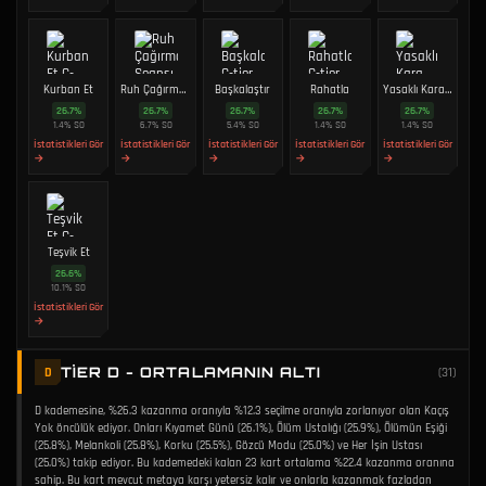
Kurban Et
Ruh Çağırma Seansı
Başkalaştır
Rahatla
Yasaklı Kara Büyü Kitabı
26.7
%
26.7
%
26.7
%
26.7
%
26.7
%
1.4
%
SO
6.7
%
SO
5.4
%
SO
1.4
%
SO
1.4
%
SO
İstatistikleri Gör
İstatistikleri Gör
İstatistikleri Gör
İstatistikleri Gör
İstatistikleri Gör
→
→
→
→
→
Teşvik Et
26.6
%
10.1
%
SO
İstatistikleri Gör
→
TIER D - ORTALAMANIN ALTI
D
(
31
)
D kademesine, %26.3 kazanma oranıyla %12.3 seçilme oranıyla zorlanıyor olan Kaçış
Yok öncülük ediyor. Onları Kıyamet Günü (26.1%), Ölüm Ustalığı (25.9%), Ölümün Eşiği
(25.8%), Melankoli (25.8%), Korku (25.5%), Gözcü Modu (25.0%) ve Her İşin Ustası
(25.0%) takip ediyor. Bu kademedeki kalan 23 kart ortalama %22.4 kazanma oranına
sahip. Bu kart mevcut metaya karşı yetersiz kalır ve onlarla kazanmak fazladan