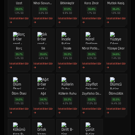
Uzat
Nihai Savunma
Bitkinleştir
Kara Zincir
Mutlak Kesiş
38.5
%
37.5
%
37.0
%
36.8
%
36.4
%
1.3
%
SO
3.0
%
SO
9.9
%
SO
1.7
%
SO
1.0
%
SO
İstatistikleri Gör
İstatistikleri Gör
İstatistikleri Gör
İstatistikleri Gör
İstatistikleri Gör
→
→
→
→
→
Borç
Sık
İncele
Nöral Patlama
Yüzeye Çıkar
35.7
%
35.6
%
35.3
%
35.0
%
34.6
%
1.4
%
SO
4.0
%
SO
7.6
%
SO
9.3
%
SO
7.4
%
SO
İstatistikleri Gör
İstatistikleri Gör
İstatistikleri Gör
İstatistikleri Gör
İstatistikleri Gör
→
→
→
→
→
Ölüm Ötesi
Ağıt
Küllerin Ruhu
Zayıflatıcı Dokunuş
Ölümcüllük
34.5
%
34.1
%
33.3
%
33.0
%
32.5
%
7.9
%
SO
12.7
%
SO
4.3
%
SO
17.0
%
SO
14.4
%
SO
İstatistikleri Gör
İstatistikleri Gör
İstatistikleri Gör
İstatistikleri Gör
İstatistikleri Gör
→
→
→
→
→