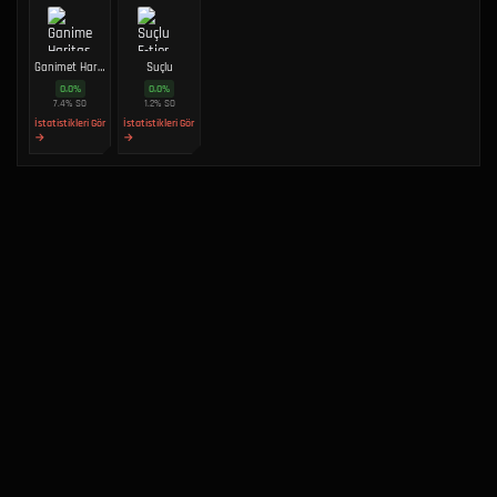
Ganimet Haritası
Suçlu
0.0
%
0.0
%
7.4
%
SO
1.2
%
SO
İstatistikleri Gör
İstatistikleri Gör
→
→