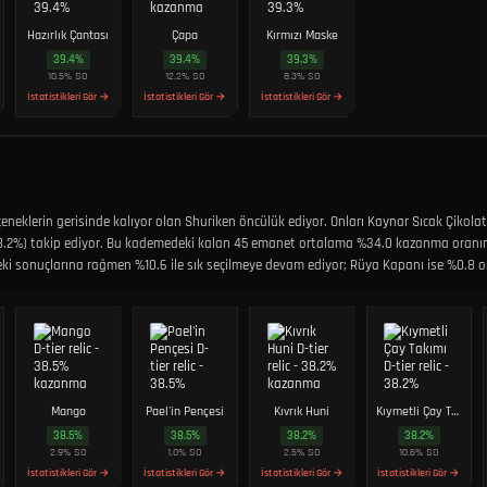
Hazırlık Çantası
Çapa
Kırmızı Maske
39.4
%
39.4
%
39.3
%
10.5
%
SO
12.2
%
SO
8.3
%
SO
İstatistikleri Gör →
İstatistikleri Gör →
İstatistikleri Gör →
eklerin gerisinde kalıyor olan Shuriken öncülük ediyor. Onları Kaynar Sıcak Çikol
ı (38.2%) takip ediyor. Bu kademedeki kalan 45 emanet ortalama %34.0 kazanma oranı
eki sonuçlarına rağmen %10.6 ile sık seçilmeye devam ediyor; Rüya Kapanı ise %0.8 o
Mango
Pael'in Pençesi
Kıvrık Huni
Kıymetli Çay Takımı
38.5
%
38.5
%
38.2
%
38.2
%
2.9
%
SO
1.0
%
SO
2.5
%
SO
10.6
%
SO
İstatistikleri Gör →
İstatistikleri Gör →
İstatistikleri Gör →
İstatistikleri Gör →