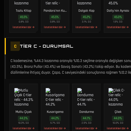
Tozlu Kitap
Pandora'nın Kutusu
Dalgalı Kap
Dolly'nin Aynası
45.5
%
45.5
%
45.2
%
45.0
%
0.8
%
SO
0.8
%
SO
3.1
%
SO
1.5
%
SO
İstatistikleri Gör →
İstatistikleri Gör →
İstatistikleri Gör →
İstatistikleri Gör →
C
TIER C - DURUMSAL
C kademesine, %44.3 kazanma oranıyla %10.3 seçilme oranıyla değişken sonuçl
(43.5%), Bronz Pullar (43.4%) ve Savaş Sanatı (43.2%) takip ediyor. Bu kad
dizilimlerine ihtiyaç duyar. Çapa, C seviyesindeki sonuçlarına rağmen %12.2 i
Mutlu Çiçek
Kusarigama
Dondurma
Çilek
44.3
%
44.2
%
44.1
%
44.0
%
10.3
%
SO
5.7
%
SO
2.5
%
SO
10.0
%
SO
İstatistikleri Gör →
İstatistikleri Gör →
İstatistikleri Gör →
İstatistikleri Gör →