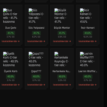
Dua Çarkı
Süs Yelpazesi
Büyük Mantar
İksir Kemeri
41.7
%
41.7
%
41.7
%
41.6
%
2.7
%
SO
6.2
%
SO
0.9
%
SO
10.2
%
SO
İstatistikleri Gör →
İstatistikleri Gör →
İstatistikleri Gör →
İstatistikleri Gör →
Üyelik Kartı
Çapa???
Kertenkele Kuyruğu
Lee'nin Waffle'ı???
40.5
%
40.0
%
40.0
%
40.0
%
3.1
%
SO
0.7
%
SO
3.0
%
SO
0.7
%
SO
İstatistikleri Gör →
İstatistikleri Gör →
İstatistikleri Gör →
İstatistikleri Gör →