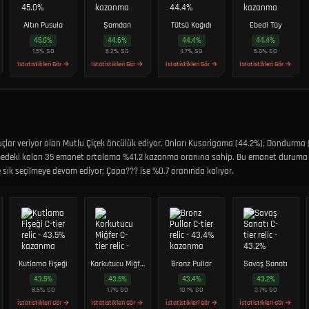
Altın Pusula
Şamdan
Tütsü Kağıdı
Ebedi Tüy
45.0
%
44.6
%
44.4
%
44.4
%
1.5
%
SO
6.2
%
SO
4.7
%
SO
6.0
%
SO
İstatistikleri Gör →
İstatistikleri Gör →
İstatistikleri Gör →
İstatistikleri Gör →
ar veriyor olan Mutlu Çiçek öncülük ediyor. Onları Kusarigama (44.2%), Dondurma (4
emedeki kalan 35 emanet ortalama %41.2 kazanma oranına sahip. Bu emanet duruma bağ
le sık seçilmeye devam ediyor; Çapa??? ise %0.7 oranında kalıyor.
Kutlama Fişeği
Korkutucu Miğfer
Bronz Pullar
Savaş Sanatı
43.5
%
43.5
%
43.4
%
43.2
%
8.5
%
SO
1.7
%
SO
10.1
%
SO
2.7
%
SO
İstatistikleri Gör →
İstatistikleri Gör →
İstatistikleri Gör →
İstatistikleri Gör →