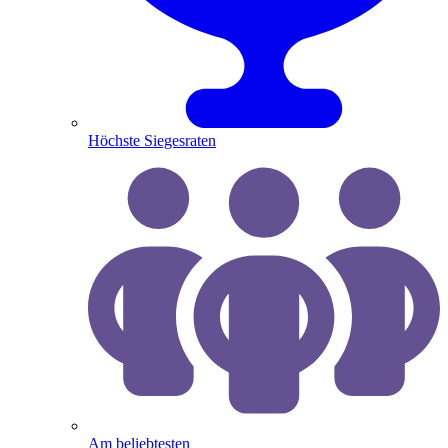
Höchste Siegesraten
Am beliebtesten