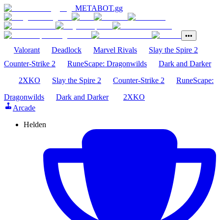
METABOT
.gg
•••
Valorant
Deadlock
Marvel Rivals
Slay the Spire 2
Counter-Strike 2
RuneScape: Dragonwilds
Dark and Darker
2XKO
Slay the Spire 2
Counter-Strike 2
RuneScape:
Dragonwilds
Dark and Darker
2XKO
Arcade
Helden