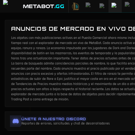
METABOT
.gg
ANUNCIOS DE MERCADO EN VIVO D
Los objetos con más publicaciones activas en el Puesto Comercial ahora mismo inclu
tiempo real con el explorador de mercado en vivo de MetaBot. Cada anuncio activo e
equipo, ranura y rareza. La economía impulsada por los jugadores de Dark and Dark
disponibilidad de botín en las mazmorras, los eventos de temporada y la popularidad 
horas tras una actualización importante. Tener datos de precios actuales antes de co
La barra de búsqueda admite coincidencias parciales de nombre, lo que facilita enco
recuerdes parte del nombre. Cada anuncio muestra el precio publicado por el vendedo
anuncios con precio excesivo y ofertas infravaloradas. El filtro de rareza te permite 
estadísticas de subir de Rare a Epic justifica el mayor coste en oro en el mercado ac
de Tendencias de Precios muestra medias históricas y el movimiento de un día a otr
precios actuales son altos o bajos respecto al historial reciente. Los datos se actua
explorador de mercado junto a la base de datos de objetos para decidir rápidament
Trading Post o como entrega de misión.
ÚNETE A NUESTRO DISCORD
Reportes de errores, solicitudes y chat de desarrolladores