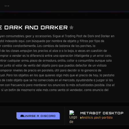
•••
E DARK AND DARKER
yen consumables, gear y accessories. Sigue el Trading Post de Dark and Darker en
stá indexado aquí, con búsqueda por nombre de objeto y filtros por tipo de
er cambia constantemente. Los cambios de balance de los parches, la
de las clases empujan los precios al alza o a la baja, a veces en cuestión de
mprar o vender es la diferencia entre una operación inteligente y un error caro.
ntrar cualquier arma, pieza de armadura, anillo, collar o consumible aunque solo
r junto al valor de venta del objeto para que puedas detectar de un vistazo
comparar niveles de precio en paralelo, útil para decidir si la ganancia de
tual. Para los objetos en los que quieres algo más que el precio de hoy, la pestaña
o de cada objeto que se ha comerciado en el mercado, ayudándote a juzgar si los
lizan con frecuencia para mantener los anuncios lo más actualizados posible. Usa el
e si un botín de mazmorra vale más como venta al vendedor, como anuncio del
METABOT DESKTOP
UNIRSE A DISCORD
Análisis post-partida